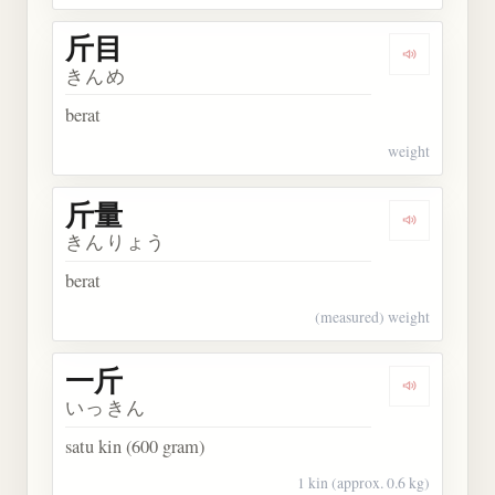
斤目
Dengarkan 
きんめ
berat
weight
斤量
Dengarkan 
きんりょう
berat
(measured) weight
一斤
Dengarkan 
いっきん
satu kin (600 gram)
1 kin (approx. 0.6 kg)