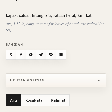
kapak, satuan hitung roti, satuan berat, kin, kati
axe, 1.32 lb, catty, counter for loaves of bread, axe radical (no.
69)
BAGIKAN
X
Facebook
WhatsApp
Telegram
Line
Salin
URUTAN GORESAN
Arti
Kosakata
Kalimat