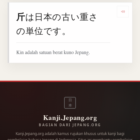
斤
は日本の古い重さ
Denga
の単位です。
Kin adalah satuan berat kuno Jepang.
日
本
Kanji.Jepang.org
BAGIAN DARI JEPANG.ORG
Kanji.Jepang.org adalah kamus rujukan khusus untuk kanji bagi
pembelajar bahasa Jepang di Indonesia. Situs ini membantu pembelajar