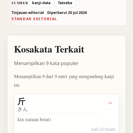
kanji-data
Tatoeba
SUMBER
Tinjauan editorial
Diperbarui 20 Jul 2026
STANDAR EDITORIAL
Kosakata Terkait
Menampilkan 9 kata populer
Menampilkan 9 dari 9 entri yang mengandung kanji
ini.
斤
Dengarkan 
きん
kin (satuan berat)
loaf (of bread)