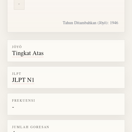
-
Tahun Ditambahkan (Jōyō): 1946
JŌYŌ
Tingkat Atas
JLPT
JLPT N1
FREKUENSI
-
JUMLAH GORESAN