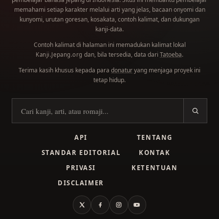
memahami setiap karakter melalui arti yang jelas, bacaan onyomi dan
kunyomi, urutan goresan, kosakata, contoh kalimat, dan dukungan
kanji-data.
Contoh kalimat di halaman ini memadukan kalimat lokal
dan, bila tersedia, data dari
Tatoeba
.
Kanji.Jepang.org
Terima kasih khusus kepada para
donatur
yang menjaga proyek ini
tetap hidup.
Cari kanji
API
TENTANG
STANDAR EDITORIAL
KONTAK
PRIVASI
KETENTUAN
DISCLAIMER
X
Facebook
Instagram
YouTube