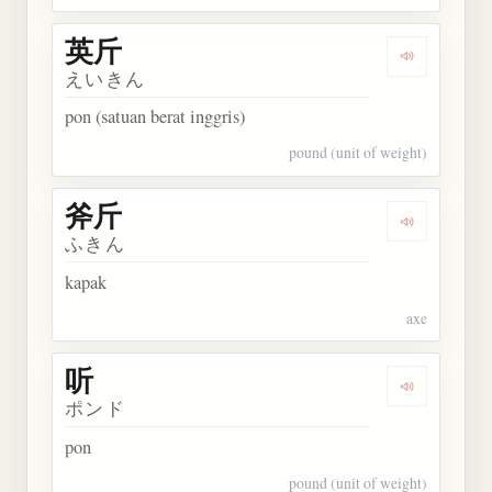
英斤
Dengarkan 
えいきん
pon (satuan berat inggris)
pound (unit of weight)
斧斤
Dengarkan 
ふきん
kapak
axe
听
Dengarkan 
ポンド
pon
pound (unit of weight)