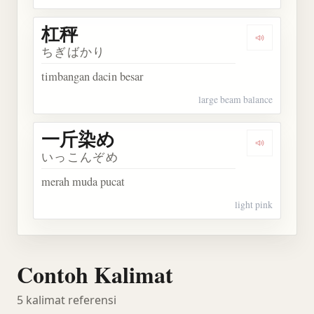
杠秤
Dengarkan 
ちぎばかり
timbangan dacin besar
large beam balance
一斤染め
Dengarkan
いっこんぞめ
merah muda pucat
light pink
Contoh Kalimat
5 kalimat referensi