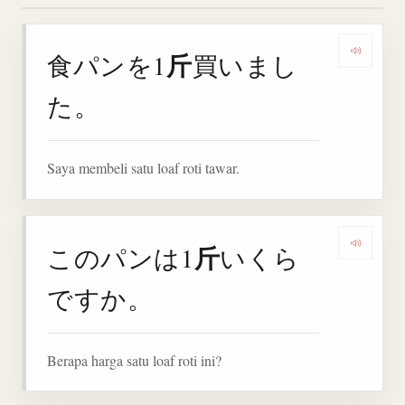
斤
食パンを1
買いまし
Denga
た。
Saya membeli satu loaf roti tawar.
斤
このパンは1
いくら
Denga
ですか。
Berapa harga satu loaf roti ini?