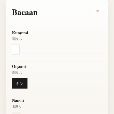
Bacaan
Dengarkan
Kunyomi
訓読み
Onyomi
音読み
キン
Nanori
名乗り