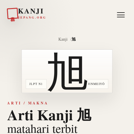
KANJI
日本
JEPANG.ORG
旭
Kanji
旭
JLPT N1
JINMEIYŌ
ARTI / MAKNA
Arti Kanji 旭
matahari terbit