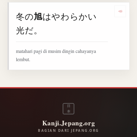
旭
冬の
はやわらかい
Denga
光だ。
matahari pagi di musim dingin cahayanya
lembut.
日
本
Kanji.Jepang.org
BAGIAN DARI JEPANG.ORG