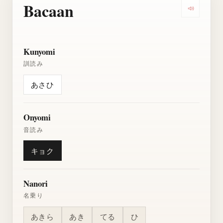
Bacaan
Dengarkan
Kunyomi
訓読み
あさひ
Onyomi
音読み
キョク
Nanori
名乗り
あきら
あき
てる
ひ