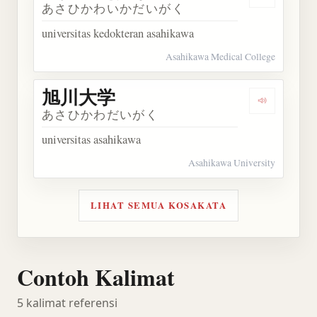
Dengarka
あさひかわいかだいがく
universitas kedokteran asahikawa
Asahikawa Medical College
旭川大学
Dengarkan
あさひかわだいがく
universitas asahikawa
Asahikawa University
LIHAT SEMUA KOSAKATA
Contoh Kalimat
5 kalimat referensi