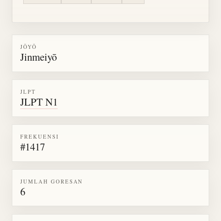
JŌYŌ
Jinmeiyō
JLPT
JLPT N1
FREKUENSI
#1417
JUMLAH GORESAN
6