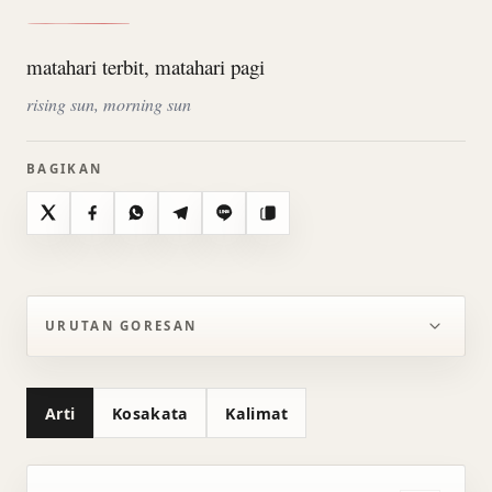
matahari terbit, matahari pagi
rising sun, morning sun
BAGIKAN
X
Facebook
WhatsApp
Telegram
Line
Salin
URUTAN GORESAN
Arti
Kosakata
Kalimat