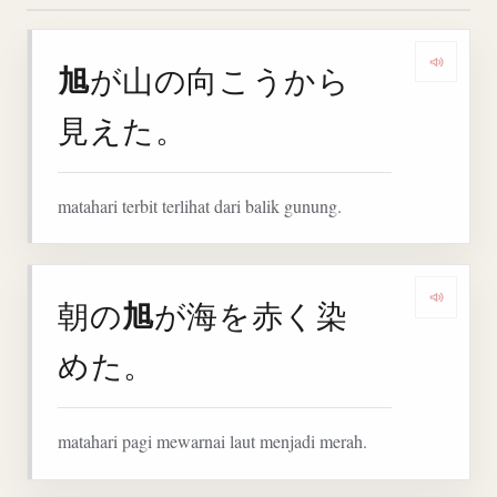
旭
が山の向こうから
Denga
見えた。
matahari terbit terlihat dari balik gunung.
旭
朝の
が海を赤く染
Denga
めた。
matahari pagi mewarnai laut menjadi merah.