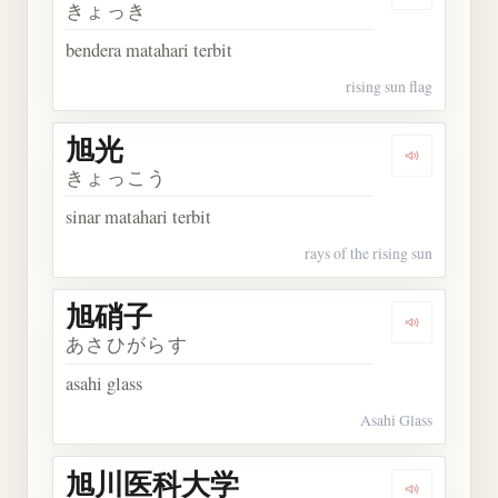
Dengarkan 
きょっき
bendera matahari terbit
rising sun flag
旭光
Dengarkan 
きょっこう
sinar matahari terbit
rays of the rising sun
旭硝子
Dengarkan
あさひがらす
asahi glass
Asahi Glass
旭川医科大学