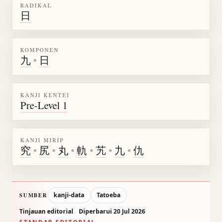
RADIKAL
日
KOMPONEN
九
•
日
KANJI KENTEI
Pre-Level 1
KANJI MIRIP
究
•
尻
•
丸
•
軌
•
艽
•
九
•
仇
kanji-data
Tatoeba
SUMBER
Tinjauan editorial
Diperbarui 20 Jul 2026