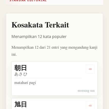
STANDAR EDITORIAL
Kosakata Terkait
Menampilkan 12 kata populer
Menampilkan 12 dari 21 entri yang mengandung kanji
ini.
朝日
Dengarkan 
あさひ
matahari pagi
morning sun
旭日
Dengarkan 