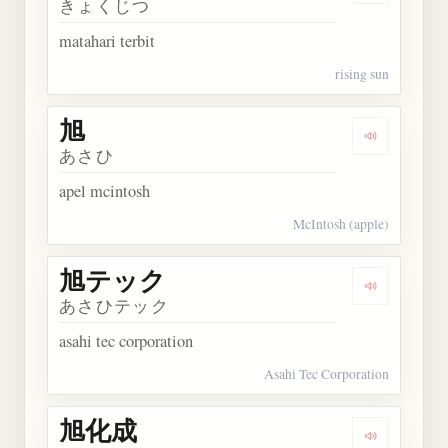
きょくじつ
matahari terbit
rising sun
旭
Dengarkan 
あさひ
apel mcintosh
McIntosh (apple)
旭テック
Dengarkan
あさひテック
asahi tec corporation
Asahi Tec Corporation
旭化成
Dengarkan