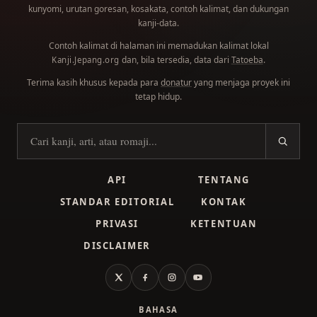
kunyomi, urutan goresan, kosakata, contoh kalimat, dan dukungan
kanji-data.
Contoh kalimat di halaman ini memadukan kalimat lokal
dan, bila tersedia, data dari
Tatoeba
.
Kanji.Jepang.org
Terima kasih khusus kepada para
donatur
yang menjaga proyek ini
tetap hidup.
Cari kanji
API
TENTANG
STANDAR EDITORIAL
KONTAK
PRIVASI
KETENTUAN
DISCLAIMER
X
Facebook
Instagram
YouTube
BAHASA