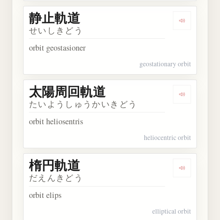
静止軌道
Dengarkan
せいしきどう
orbit geostasioner
geostationary orbit
太陽周回軌道
Dengarka
たいようしゅうかいきどう
orbit heliosentris
heliocentric orbit
楕円軌道
Dengarkan
だえんきどう
orbit elips
elliptical orbit