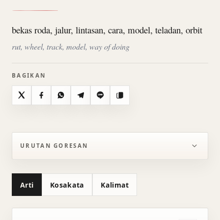
bekas roda, jalur, lintasan, cara, model, teladan, orbit
rut, wheel, track, model, way of doing
BAGIKAN
X
Facebook
WhatsApp
Telegram
Line
Salin
URUTAN GORESAN
Arti
Kosakata
Kalimat