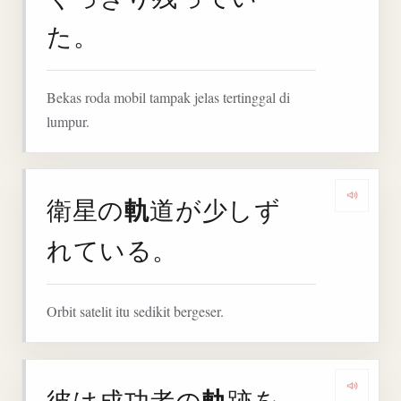
た。
Bekas roda mobil tampak jelas tertinggal di
lumpur.
軌
衛星の
道が少しず
Denga
れている。
Orbit satelit itu sedikit bergeser.
軌
彼は成功者の
跡を
Denga