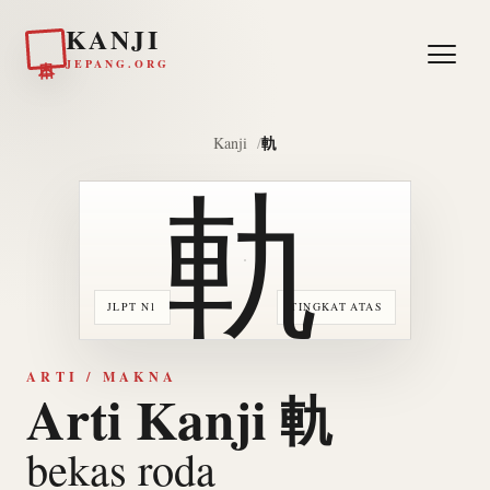
KANJI
日本
JEPANG.ORG
軌
Kanji
軌
JLPT N1
TINGKAT ATAS
ARTI / MAKNA
Arti Kanji 軌
bekas roda