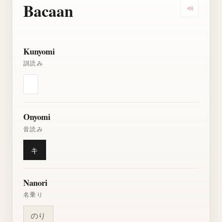
Bacaan
Dengarkan
Kunyomi
訓読み
Onyomi
音読み
キ
Nanori
名乗り
のり