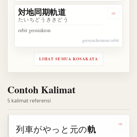
対地同期軌道
Dengarka
たいちどうききどう
orbit geosinkron
geosynchronous orbit
LIHAT SEMUA KOSAKATA
Contoh Kalimat
5 kalimat referensi
軌
列車がやっと元の
Denga