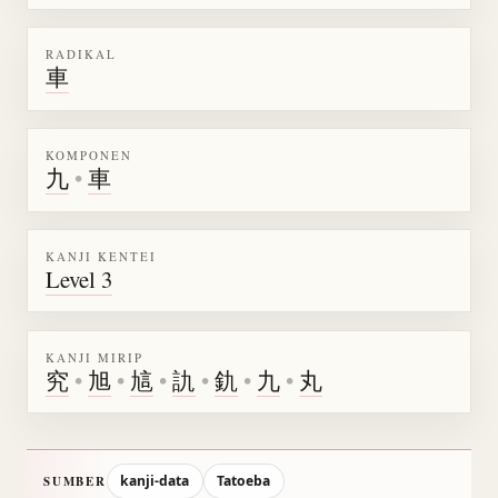
RADIKAL
車
KOMPONEN
九
•
車
KANJI KENTEI
Level 3
KANJI MIRIP
究
•
旭
•
訄
•
訅
•
釚
•
九
•
丸
kanji-data
Tatoeba
SUMBER