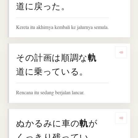
道に戻った。
Kereta itu akhirnya kembali ke jalurnya semula.
軌
その計画は順調な
Denga
道に乗っている。
Rencana itu sedang berjalan lancar.
軌
ぬかるみに車の
が
Deng
くっきり残ってい