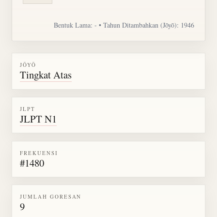
Bentuk Lama: - • Tahun Ditambahkan (Jōyō): 1946
JŌYŌ
Tingkat Atas
JLPT
JLPT N1
FREKUENSI
#1480
JUMLAH GORESAN
9