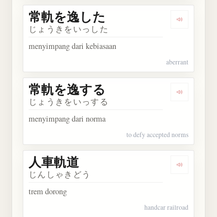
常軌を逸した
Dengarka
じょうきをいっした
menyimpang dari kebiasaan
aberrant
常軌を逸する
Dengarka
じょうきをいっする
menyimpang dari norma
to defy accepted norms
人車軌道
Dengarkan
じんしゃきどう
trem dorong
handcar railroad