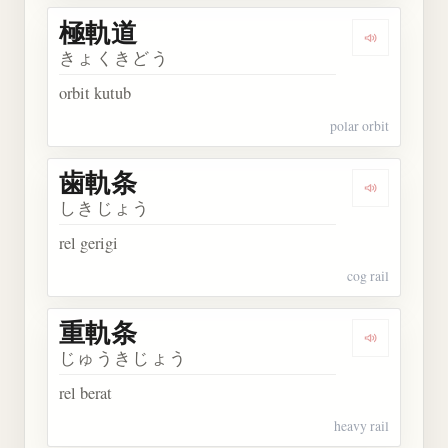
極軌道
Dengarkan
きょくきどう
orbit kutub
polar orbit
歯軌条
Dengarkan
しきじょう
rel gerigi
cog rail
重軌条
Dengarkan
じゅうきじょう
rel berat
heavy rail