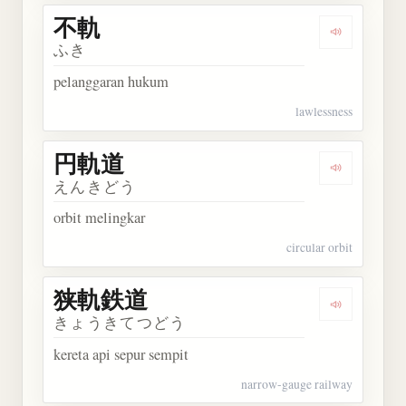
不軌
Dengarkan 
ふき
pelanggaran hukum
lawlessness
円軌道
Dengarkan
えんきどう
orbit melingkar
circular orbit
狭軌鉄道
Dengarkan
きょうきてつどう
kereta api sepur sempit
narrow-gauge railway