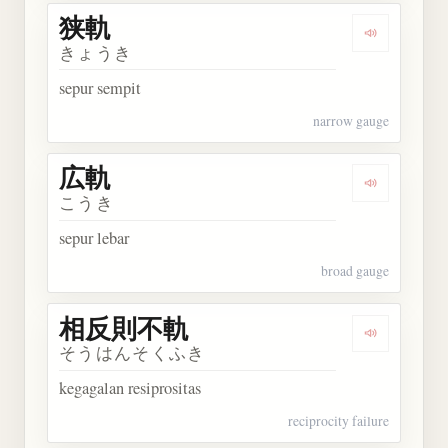
狭軌
Dengarkan 
きょうき
sepur sempit
narrow gauge
広軌
Dengarkan 
こうき
sepur lebar
broad gauge
相反則不軌
Dengarka
そうはんそくふき
kegagalan resiprositas
reciprocity failure