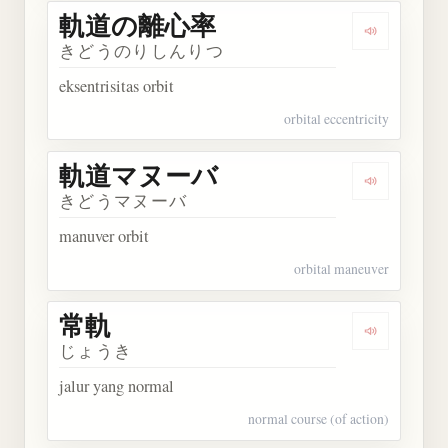
軌道の離心率
Dengarka
きどうのりしんりつ
eksentrisitas orbit
orbital eccentricity
軌道マヌーバ
Dengarka
きどうマヌーバ
manuver orbit
orbital maneuver
常軌
Dengarkan 
じょうき
jalur yang normal
normal course (of action)