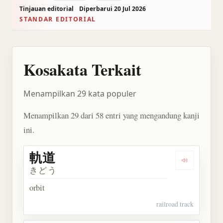
Tinjauan editorial
Diperbarui 20 Jul 2026
STANDAR EDITORIAL
Kosakata Terkait
Menampilkan 29 kata populer
Menampilkan 29 dari 58 entri yang mengandung kanji
ini.
軌道
Dengarkan 
きどう
orbit
railroad track