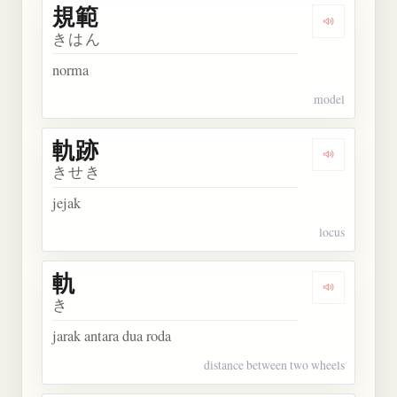
規範
Dengarkan 
きはん
norma
model
軌跡
Dengarkan 
きせき
jejak
locus
軌
Dengarkan 
き
jarak antara dua roda
distance between two wheels