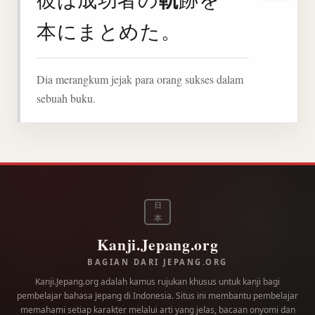
本にまとめた。
Dia merangkum jejak para orang sukses dalam
sebuah buku.
日
本
Kanji.Jepang.org
BAGIAN DARI JEPANG.ORG
Kanji.Jepang.org adalah kamus rujukan khusus untuk kanji bagi
pembelajar bahasa Jepang di Indonesia. Situs ini membantu pembelajar
memahami setiap karakter melalui arti yang jelas, bacaan onyomi dan