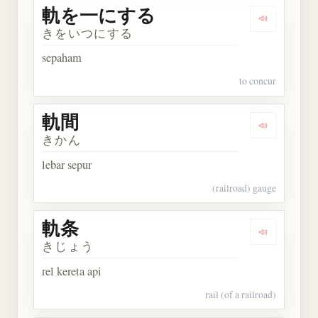
軌を一にする
Dengarka
きをいつにする
sepaham
to concur
軌間
Dengarkan 
きかん
lebar sepur
(railroad) gauge
軌条
Dengarkan 
きじょう
rel kereta api
rail (of a railroad)