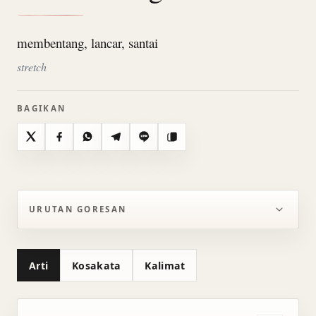
membentang, lancar, santai
stretch
BAGIKAN
X
Facebook
WhatsApp
Telegram
Line
Salin
URUTAN GORESAN
Arti
Kosakata
Kalimat