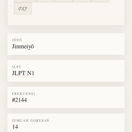
のび
JŌYŌ
Jinmeiyō
JLPT
JLPT N1
FREKUENSI
#2144
JUMLAH GORESAN
14