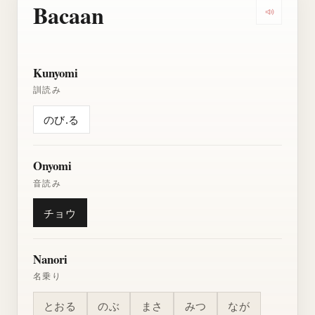
Bacaan
Dengarkan
Kunyomi
訓読み
のび.る
Onyomi
音読み
チョウ
Nanori
名乗り
とおる
のぶ
まさ
みつ
なが