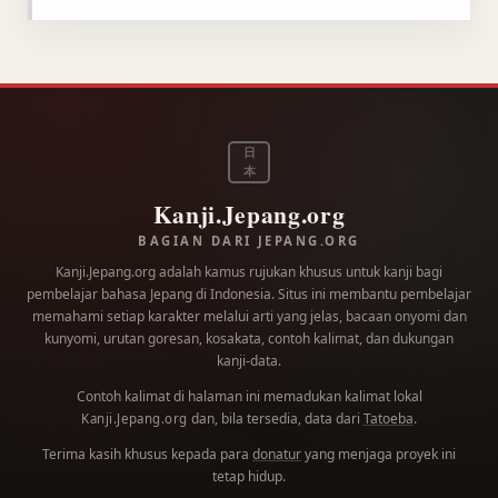
日
本
Kanji.Jepang.org
BAGIAN DARI JEPANG.ORG
Kanji.Jepang.org adalah kamus rujukan khusus untuk kanji bagi
pembelajar bahasa Jepang di Indonesia. Situs ini membantu pembelajar
memahami setiap karakter melalui arti yang jelas, bacaan onyomi dan
kunyomi, urutan goresan, kosakata, contoh kalimat, dan dukungan
kanji-data.
Contoh kalimat di halaman ini memadukan kalimat lokal
dan, bila tersedia, data dari
Tatoeba
.
Kanji.Jepang.org
Terima kasih khusus kepada para
donatur
yang menjaga proyek ini
tetap hidup.