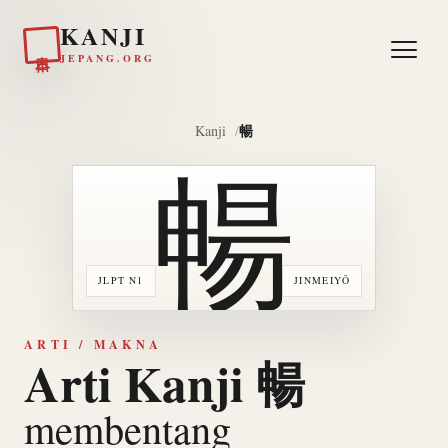
KANJI
日本
JEPANG.ORG
暢
Kanji
暢
JLPT N1
JINMEIYŌ
ARTI / MAKNA
Arti Kanji 暢
membentang