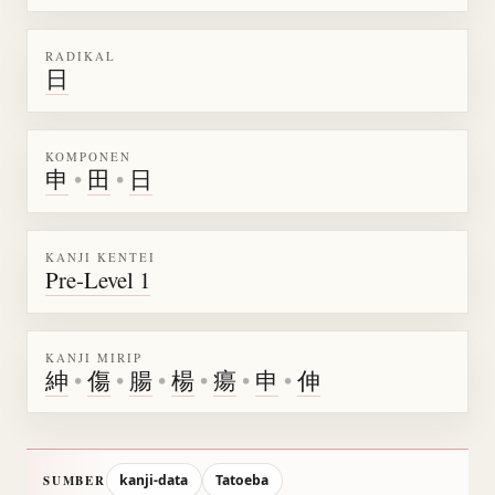
RADIKAL
日
KOMPONEN
申
•
田
•
日
KANJI KENTEI
Pre-Level 1
KANJI MIRIP
紳
•
傷
•
腸
•
楊
•
瘍
•
申
•
伸
kanji-data
Tatoeba
SUMBER