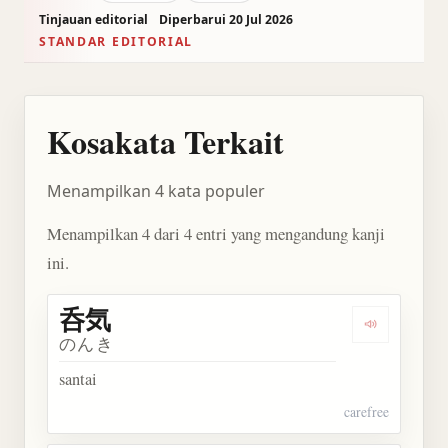
Tinjauan editorial
Diperbarui 20 Jul 2026
STANDAR EDITORIAL
Kosakata Terkait
Menampilkan 4 kata populer
Menampilkan 4 dari 4 entri yang mengandung kanji
ini.
呑気
Dengarkan 
のんき
santai
carefree