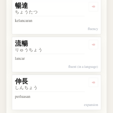
暢達
Dengarkan 
ちょうたつ
kelancaran
fluency
流暢
Dengarkan 
りゅうちょう
lancar
fluent (in a language)
伸長
Dengarkan 
しんちょう
perluasan
expansion