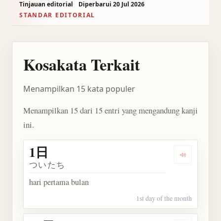
Tinjauan editorial
Diperbarui 20 Jul 2026
STANDAR EDITORIAL
Kosakata Terkait
Menampilkan 15 kata populer
Menampilkan 15 dari 15 entri yang mengandung kanji
ini.
1日
Dengarkan 
ついたち
hari pertama bulan
1st day of the month