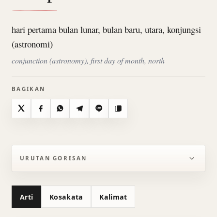
hari pertama bulan lunar, bulan baru, utara, konjungsi
(astronomi)
conjunction (astronomy), first day of month, north
BAGIKAN
X
Facebook
WhatsApp
Telegram
Line
Salin
URUTAN GORESAN
Arti
Kosakata
Kalimat