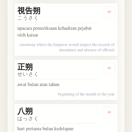
視告朔
Dengarkan
こうさく
upacara pemeriksaan kehadiran pejabat
oleh kaisar
ceremony where the Emperor would inspect the records of
attendance and absence of officials
正朔
Dengarkan 
せいさく
awal bulan atau tahun
beginning of the month or the year
八朔
Dengarkan 
はっさく
hari pertama bulan kedelapan