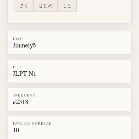
さく
はじめ
もと
JŌYŌ
Jinmeiyō
JLPT
JLPT N1
FREKUENSI
#2318
JUMLAH GORESAN
10