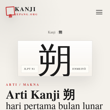
KANJI
日本
JEPANG.ORG
朔
Kanji
朔
JLPT N1
JINMEIYŌ
ARTI / MAKNA
Arti Kanji 朔
hari pertama bulan lunar