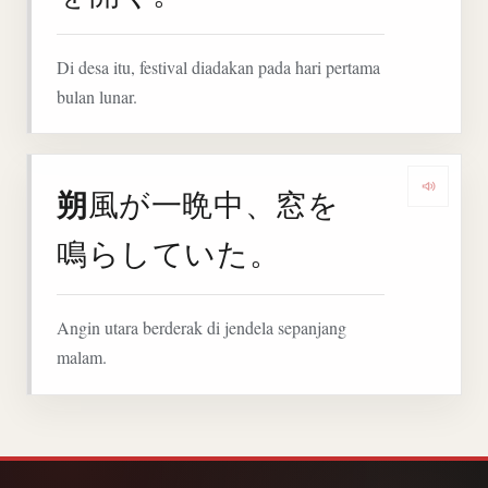
Di desa itu, festival diadakan pada hari pertama
bulan lunar.
朔
風が一晩中、窓を
Denga
鳴らしていた。
Angin utara berderak di jendela sepanjang
malam.