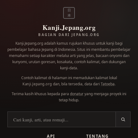
日
本
Kanji.Jepang.org
BAGIAN DARI JEPANG.ORG
Kanji.Jepang.org adalah kamus rujukan khusus untuk kanji bagi
pembelajar bahasa Jepang di Indonesia. Situs ini membantu pembelajar
memahami setiap karakter melalui arti yang jelas, bacaan onyomi dan
kunyomi, urutan goresan, kosakata, contoh kalimat, dan dukungan
kanji-data.
Contoh kalimat di halaman ini memadukan kalimat lokal
dan, bila tersedia, data dari
Tatoeba
.
Kanji.Jepang.org
Terima kasih khusus kepada para
donatur
yang menjaga proyek ini
tetap hidup.
Cari kanji
API
TENTANG