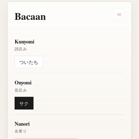
Bacaan
Dengarkan
Kunyomi
訓読み
ついたち
Onyomi
音読み
サク
Nanori
名乗り