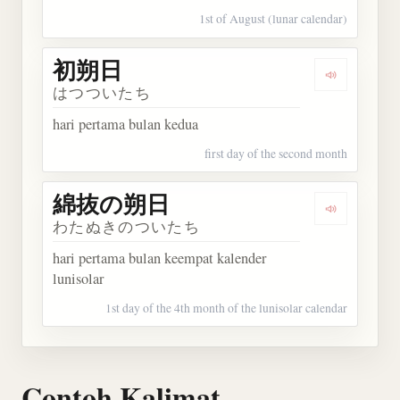
1st of August (lunar calendar)
初朔日
Dengarkan
はつついたち
hari pertama bulan kedua
first day of the second month
綿抜の朔日
Dengarka
わたぬきのついたち
hari pertama bulan keempat kalender
lunisolar
1st day of the 4th month of the lunisolar calendar
Contoh Kalimat