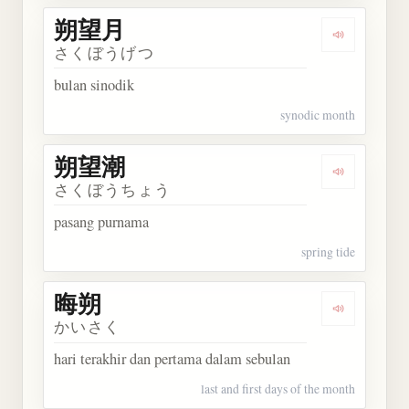
朔望月
Dengarkan
さくぼうげつ
bulan sinodik
synodic month
朔望潮
Dengarkan
さくぼうちょう
pasang purnama
spring tide
晦朔
Dengarkan 
かいさく
hari terakhir dan pertama dalam sebulan
last and first days of the month