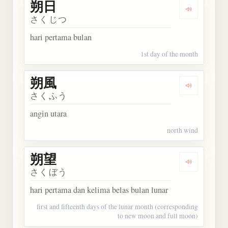
朔日
Dengarkan 
さくじつ
hari pertama bulan
1st day of the month
朔風
Dengarkan 
さくふう
angin utara
north wind
朔望
Dengarkan 
さくぼう
hari pertama dan kelima belas bulan lunar
first and fifteenth days of the lunar month (corresponding
to new moon and full moon)