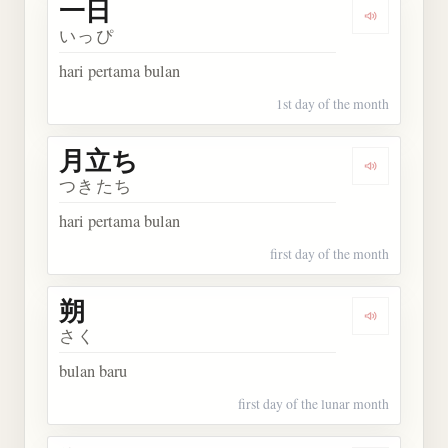
一日
Dengarkan 
いっぴ
hari pertama bulan
1st day of the month
月立ち
Dengarkan
つきたち
hari pertama bulan
first day of the month
朔
Dengarkan 
さく
bulan baru
first day of the lunar month