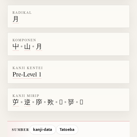
RADIKAL
月
KOMPONEN
屮
•
山
•
月
KANJI KENTEI
Pre-Level 1
KANJI MIRIP
屰
•
逆
•
㡿
•
欮
•
𡴘
•
㖾
•
𦥭
kanji-data
Tatoeba
SUMBER