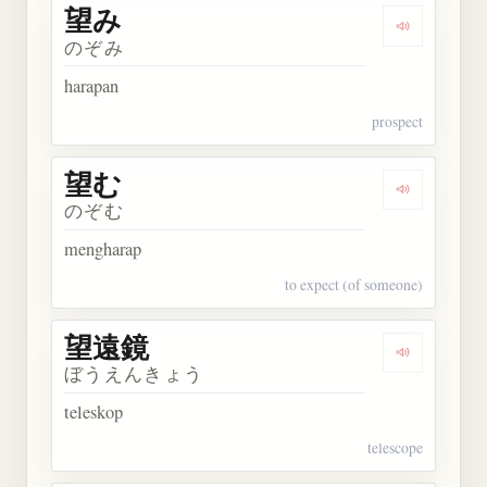
望み
Dengarkan 
のぞみ
harapan
prospect
望む
Dengarkan 
のぞむ
mengharap
to expect (of someone)
望遠鏡
Dengarkan
ぼうえんきょう
teleskop
telescope