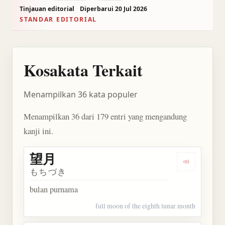
Tinjauan editorial
Diperbarui 20 Jul 2026
STANDAR EDITORIAL
Kosakata Terkait
Menampilkan 36 kata populer
Menampilkan 36 dari 179 entri yang mengandung
kanji ini.
望月
Dengarkan 
もちづき
bulan purnama
full moon of the eighth lunar month