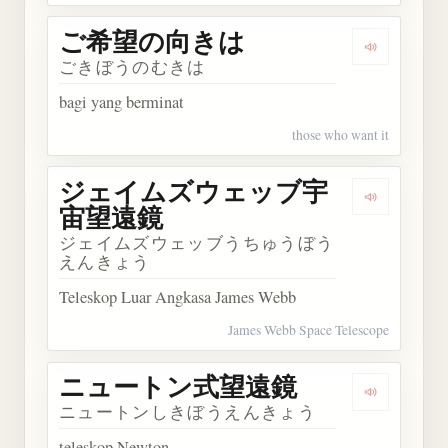
ご希望の向きは
Dengarka
ごきぼうのむきは
bagi yang berminat
those who want it
ジェイムズウェッブ宇
Dengark
宙望遠鏡
ジェイムズウェッブうちゅうぼう
えんきょう
Teleskop Luar Angkasa James Webb
James Webb Space Telescope
ニュートン式望遠鏡
Dengark
ニュートンしきぼうえんきょう
teleskop Newton