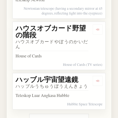
Newtonian telescope (having a secondary mirror at 45
degrees, reflecting light into the eyepiece)
ハウスオブカード野望
Dengark
の階段
ハウスオブカードやぼうのかいだ
ん
House of Cards
House of Cards (TV series)
ハッブル宇宙望遠鏡
Dengark
ハッブルうちゅうぼうえんきょう
Teleskop Luar Angkasa Hubble
Hubble Space Telescope