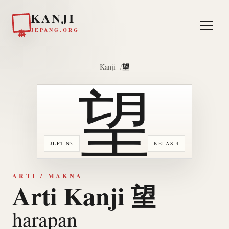
KANJI
日本
JEPANG.ORG
望
Kanji
望
JLPT N3
KELAS 4
ARTI / MAKNA
Arti Kanji 望
harapan