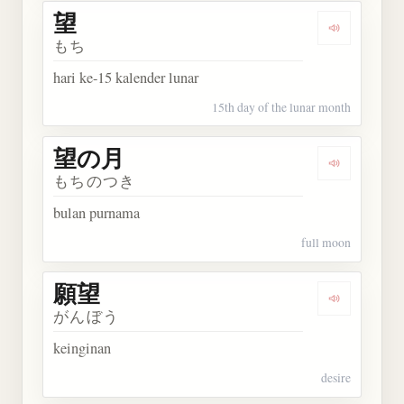
望
Dengarkan 
もち
hari ke-15 kalender lunar
15th day of the lunar month
望の月
Dengarkan
もちのつき
bulan purnama
full moon
願望
Dengarkan 
がんぼう
keinginan
desire