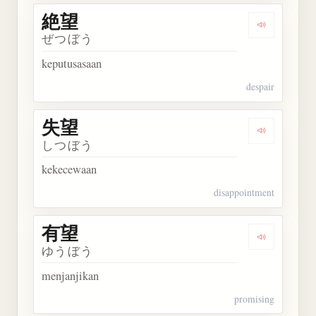
絶望
Dengarkan 
ぜつぼう
keputusasaan
despair
失望
Dengarkan 
しつぼう
kekecewaan
disappointment
有望
Dengarkan 
ゆうぼう
menjanjikan
promising