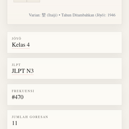
Varian:
朢
(Itaiji) • Tahun Ditambahkan (Jōyō): 1946
JŌYŌ
Kelas 4
JLPT
JLPT N3
FREKUENSI
#470
JUMLAH GORESAN
11