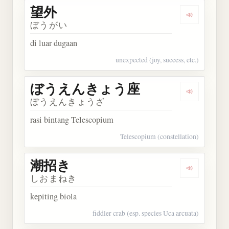
望外
Dengarkan 
ぼうがい
di luar dugaan
unexpected (joy, success, etc.)
ぼうえんきょう座
Dengarka
ぼうえんきょうざ
rasi bintang Telescopium
Telescopium (constellation)
潮招き
Dengarkan
しおまねき
kepiting biola
fiddler crab (esp. species Uca arcuata)