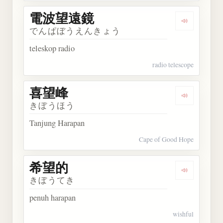
電波望遠鏡
Dengarka
でんぱぼうえんきょう
teleskop radio
radio telescope
喜望峰
Dengarkan
きぼうほう
Tanjung Harapan
Cape of Good Hope
希望的
Dengarkan
きぼうてき
penuh harapan
wishful