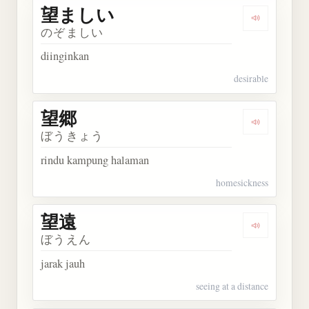
望ましい
Dengarkan
のぞましい
diinginkan
desirable
望郷
Dengarkan 
ぼうきょう
rindu kampung halaman
homesickness
望遠
Dengarkan 
ぼうえん
jarak jauh
seeing at a distance