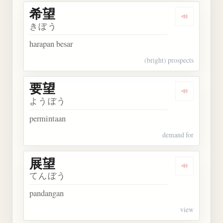
希望
Dengarkan 
きぼう
harapan besar
(bright) prospects
要望
Dengarkan 
ようぼう
permintaan
demand for
展望
Dengarkan 
てんぼう
pandangan
view