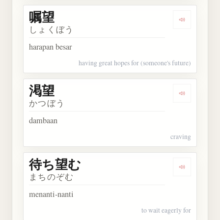
嘱望
Dengarkan 
しょくぼう
harapan besar
having great hopes for (someone's future)
渇望
Dengarkan 
かつぼう
dambaan
craving
待ち望む
Dengarkan
まちのぞむ
menanti-nanti
to wait eagerly for