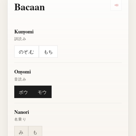
Bacaan
Dengarkan
Kunyomi
訓読み
のぞ.む
もち
Onyomi
音読み
ボウ
モウ
Nanori
名乗り
み
も