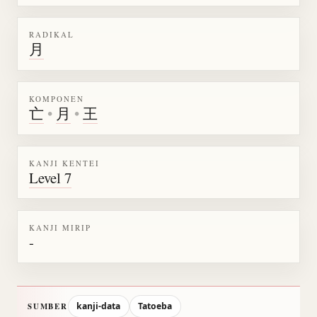
RADIKAL
月
KOMPONEN
亡
•
月
•
王
KANJI KENTEI
Level 7
KANJI MIRIP
-
kanji-data
Tatoeba
SUMBER