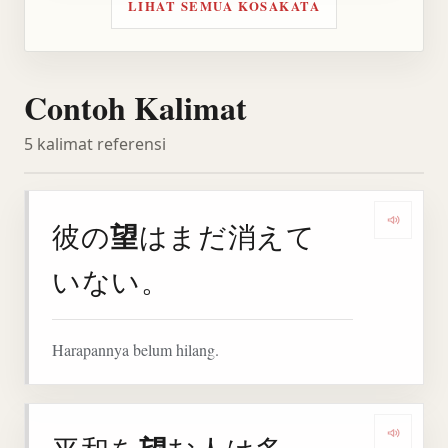
LIHAT SEMUA KOSAKATA
Contoh Kalimat
5 kalimat referensi
望
彼の
はまだ消えて
Denga
いない。
Harapannya belum hilang.
Denga