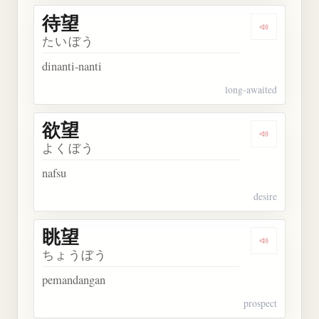
待望
Dengarkan 
たいぼう
dinanti-nanti
long-awaited
欲望
Dengarkan 
よくぼう
nafsu
desire
眺望
Dengarkan 
ちょうぼう
pemandangan
prospect