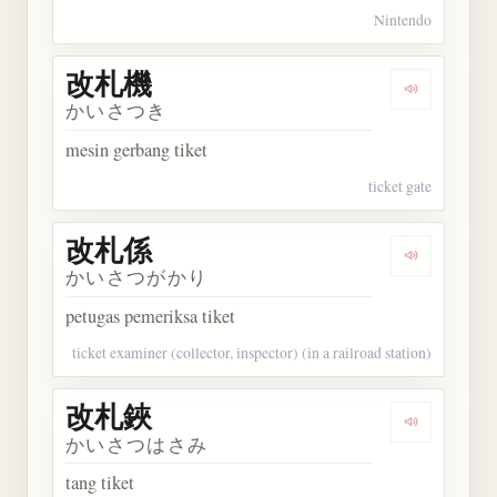
Nintendo
改札機
Dengarkan
かいさつき
mesin gerbang tiket
ticket gate
改札係
Dengarkan
かいさつがかり
petugas pemeriksa tiket
ticket examiner (collector, inspector) (in a railroad station)
改札鋏
Dengarkan
かいさつはさみ
tang tiket