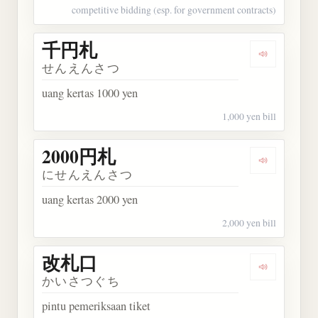
competitive bidding (esp. for government contracts)
千円札
Dengarkan
せんえんさつ
uang kertas 1000 yen
1,000 yen bill
2000円札
Dengarkan 
にせんえんさつ
uang kertas 2000 yen
2,000 yen bill
改札口
Dengarkan
かいさつぐち
pintu pemeriksaan tiket