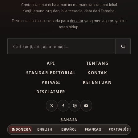
Contoh kalimat di halaman ini memadukan kalimat lokal
dan, bila tersedia, data dari
Tatoeba
.
Kanji.Jepang.org
Terima kasih khusus kepada para
donatur
yang menjaga proyek ini
tetap hidup.
Cari kanji
API
TENTANG
STANDAR EDITORIAL
KONTAK
PRIVASI
KETENTUAN
DISCLAIMER
X
Facebook
Instagram
YouTube
BAHASA
INDONESIA
ENGLISH
ESPAÑOL
FRANÇAIS
PORTUGUÊS