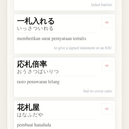
ticket barrier
一札入れる
Dengarka
いっさついれる
memberikan surat pernyataan tertulis
to give a signed statement or an IOU
応札倍率
Dengarkan
おうさつばいりつ
rasio penawaran lelang
bid-to-cover ratio
花札屋
Dengarkan
はなふだや
pembuat hanafuda