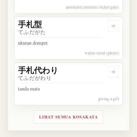
automatic turnstile (ticket gate)
手札型
Dengarkan
てふだがた
ukuran dompet
wallet-sized (photo)
手札代わり
Dengarka
てふだがわり
tanda mata
giving a gift
LIHAT SEMUA KOSAKATA