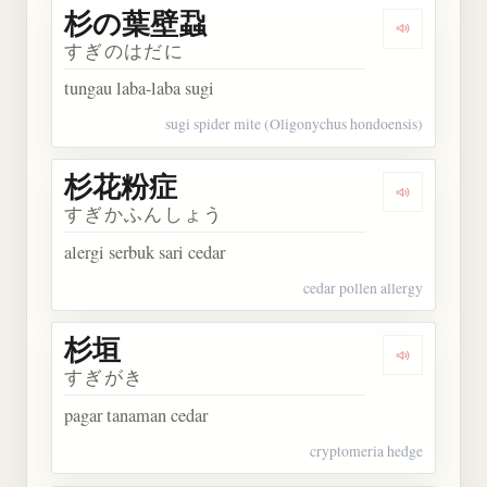
杉の葉壁蝨
Dengarka
すぎのはだに
tungau laba-laba sugi
sugi spider mite (Oligonychus hondoensis)
杉花粉症
Dengarkan
すぎかふんしょう
alergi serbuk sari cedar
cedar pollen allergy
杉垣
Dengarkan 
すぎがき
pagar tanaman cedar
cryptomeria hedge