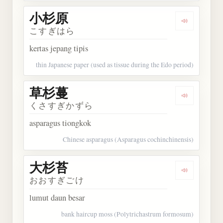
小杉原
Dengarkan
こすぎはら
kertas jepang tipis
thin Japanese paper (used as tissue during the Edo period)
草杉蔓
Dengarkan
くさすぎかずら
asparagus tiongkok
Chinese asparagus (Asparagus cochinchinensis)
大杉苔
Dengarkan
おおすぎごけ
lumut daun besar
bank haircup moss (Polytrichastrum formosum)