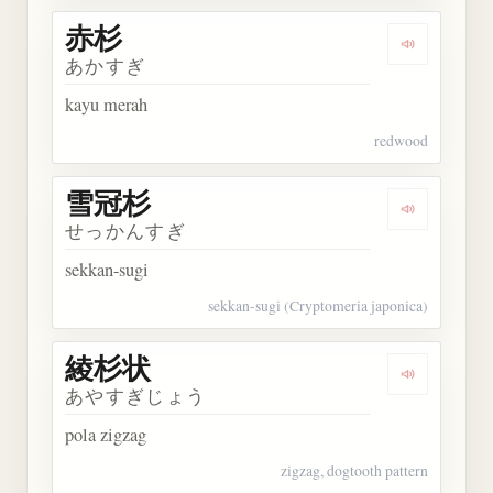
赤杉
Dengarkan 
あかすぎ
kayu merah
redwood
雪冠杉
Dengarkan
せっかんすぎ
sekkan-sugi
sekkan-sugi (Cryptomeria japonica)
綾杉状
Dengarkan
あやすぎじょう
pola zigzag
zigzag, dogtooth pattern