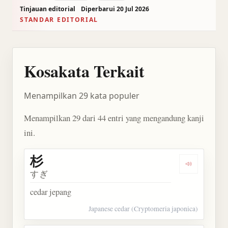
Tinjauan editorial
Diperbarui 20 Jul 2026
STANDAR EDITORIAL
Kosakata Terkait
Menampilkan 29 kata populer
Menampilkan 29 dari 44 entri yang mengandung kanji
ini.
杉
Dengarkan 
すぎ
cedar jepang
Japanese cedar (Cryptomeria japonica)