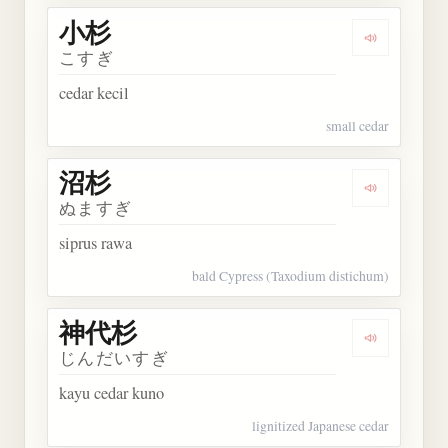
小杉
Dengarkan 
こすぎ
cedar kecil
small cedar
沼杉
Dengarkan 
ぬますぎ
siprus rawa
bald Cypress (Taxodium distichum)
神代杉
Dengarkan
じんだいすぎ
kayu cedar kuno
lignitized Japanese cedar