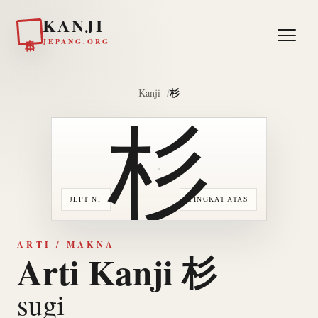
KANJI
日本
JEPANG.ORG
杉
Kanji
杉
JLPT N1
TINGKAT ATAS
ARTI / MAKNA
Arti Kanji 杉
sugi