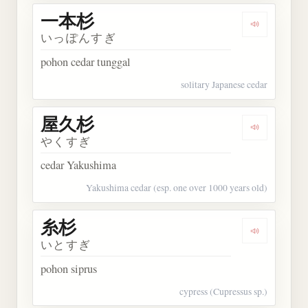
一本杉
Dengarkan
いっぽんすぎ
pohon cedar tunggal
solitary Japanese cedar
屋久杉
Dengarkan
やくすぎ
cedar Yakushima
Yakushima cedar (esp. one over 1000 years old)
糸杉
Dengarkan 
いとすぎ
pohon siprus
cypress (Cupressus sp.)