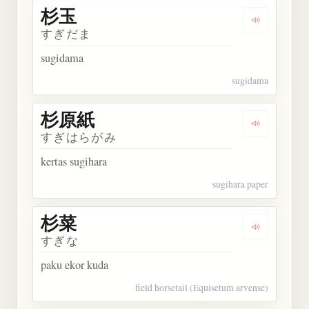
杉玉
Dengarkan 
すぎだま
sugidama
sugidama
杉原紙
Dengarkan
すぎはらがみ
kertas sugihara
sugihara paper
杉菜
Dengarkan 
すぎな
paku ekor kuda
field horsetail (Equisetum arvense)