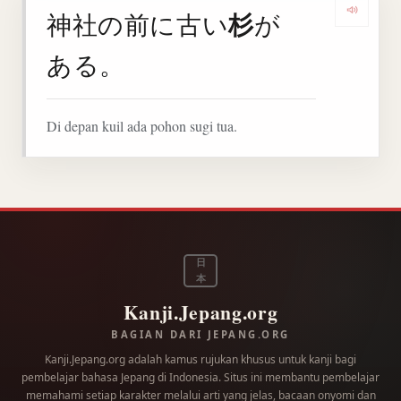
杉
神社の前に古い
が
Denga
ある。
Di depan kuil ada pohon sugi tua.
日
本
Kanji.Jepang.org
BAGIAN DARI JEPANG.ORG
Kanji.Jepang.org adalah kamus rujukan khusus untuk kanji bagi
pembelajar bahasa Jepang di Indonesia. Situs ini membantu pembelajar
memahami setiap karakter melalui arti yang jelas, bacaan onyomi dan