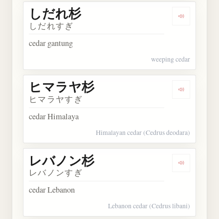
しだれ杉
Dengarkan
しだれすぎ
cedar gantung
weeping cedar
ヒマラヤ杉
Dengarka
ヒマラヤすぎ
cedar Himalaya
Himalayan cedar (Cedrus deodara)
レバノン杉
Dengarka
レバノンすぎ
cedar Lebanon
Lebanon cedar (Cedrus libani)