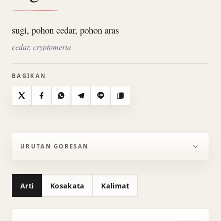
sugi, pohon cedar, pohon aras
cedar, cryptomeria
BAGIKAN
X
Facebook
WhatsApp
Telegram
Line
Salin
URUTAN GORESAN
Arti
Kosakata
Kalimat