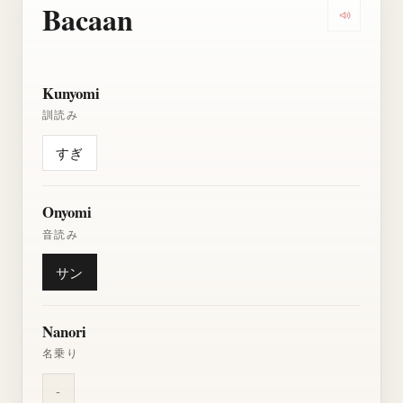
Bacaan
Dengarkan
Kunyomi
訓読み
すぎ
Onyomi
音読み
サン
Nanori
名乗り
-