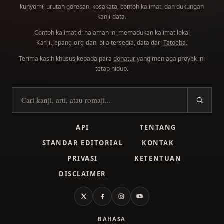
kunyomi, urutan goresan, kosakata, contoh kalimat, dan dukungan
kanji-data.
Contoh kalimat di halaman ini memadukan kalimat lokal
dan, bila tersedia, data dari
Tatoeba
.
Kanji.Jepang.org
Terima kasih khusus kepada para
donatur
yang menjaga proyek ini
tetap hidup.
Cari kanji
API
TENTANG
STANDAR EDITORIAL
KONTAK
PRIVASI
KETENTUAN
DISCLAIMER
X
Facebook
Instagram
YouTube
BAHASA