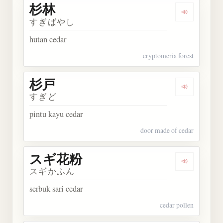
杉林
Dengarkan 
すぎばやし
hutan cedar
cryptomeria forest
杉戸
Dengarkan 
すぎど
pintu kayu cedar
door made of cedar
スギ花粉
Dengarkan
スギかふん
serbuk sari cedar
cedar pollen