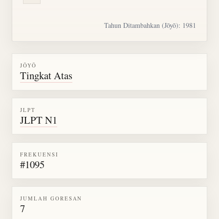
Tahun Ditambahkan (Jōyō): 1981
JŌYŌ
Tingkat Atas
JLPT
JLPT N1
FREKUENSI
#1095
JUMLAH GORESAN
7