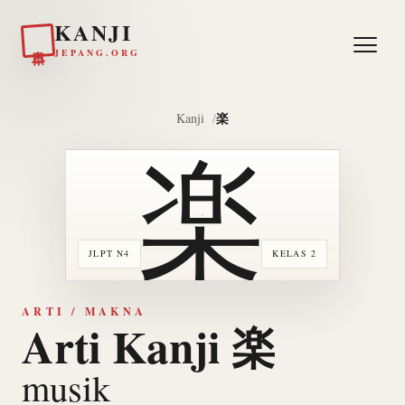
KANJI
日本
JEPANG.ORG
楽
Kanji
楽
JLPT N4
KELAS 2
ARTI / MAKNA
Arti Kanji 楽
musik