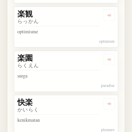
楽観
Dengarkan 
らっかん
optimisme
optimism
楽園
Dengarkan 
らくえん
surga
paradise
快楽
Dengarkan 
かいらく
kenikmatan
pleasure