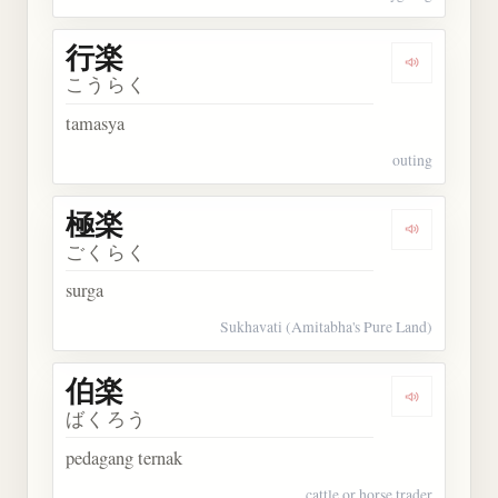
行楽
Dengarkan 
こうらく
tamasya
outing
極楽
Dengarkan 
ごくらく
surga
Sukhavati (Amitabha's Pure Land)
伯楽
Dengarkan 
ばくろう
pedagang ternak
cattle or horse trader