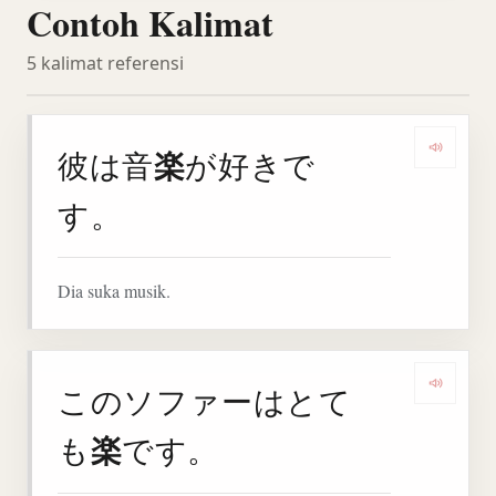
Contoh Kalimat
5 kalimat referensi
楽
彼は音
が好きで
Denga
す。
Dia suka musik.
このソファーはとて
Denga
楽
も
です。