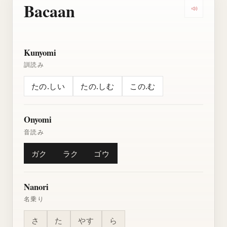
Bacaan
Dengarkan
Kunyomi
訓読み
たの.しい
たの.しむ
この.む
Onyomi
音読み
ガク
ラク
ゴウ
Nanori
名乗り
さ
た
やす
ら