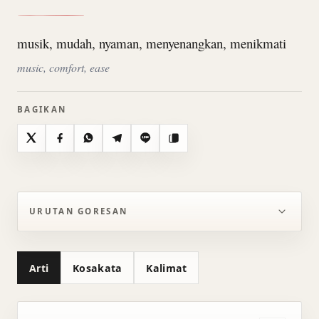
musik, mudah, nyaman, menyenangkan, menikmati
music, comfort, ease
BAGIKAN
X
Facebook
WhatsApp
Telegram
Line
Salin
URUTAN GORESAN
Arti
Kosakata
Kalimat