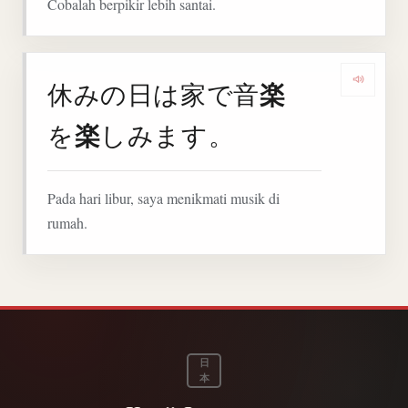
Cobalah berpikir lebih santai.
楽
休みの日は家で音
Denga
楽
を
しみます。
Pada hari libur, saya menikmati musik di
rumah.
日
本