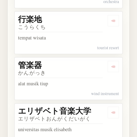
orchestra
行楽地
Dengarkan
こうらくち
tempat wisata
tourist resort
管楽器
Dengarkan
かんがっき
alat musik tiup
wind instrument
エリザベト音楽大学
Dengark
エリザベトおんがくだいがく
universitas musik elisabeth