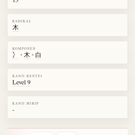
RADIKAL
木
KOMPONEN
冫
•
木
•
白
KANJI KENTEI
Level 9
KANJI MIRIP
-