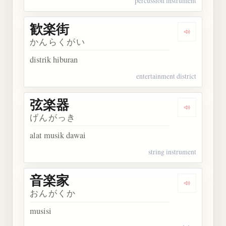
percussion instrument
歓楽街
Dengarkan
かんらくがい
distrik hiburan
entertainment district
弦楽器
Dengarkan
げんがっき
alat musik dawai
string instrument
音楽家
Dengarkan
おんがくか
musisi