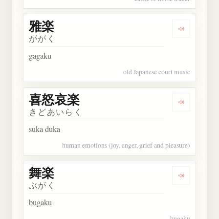
雅楽
Dengarkan 
ががく
gagaku
old Japanese court music
喜怒哀楽
Dengarkan
きどあいらく
suka duka
human emotions (joy, anger, grief and pleasure)
舞楽
Dengarkan 
ぶがく
bugaku
bugaku