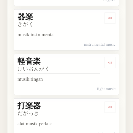
器楽
Dengarkan 
きがく
musik instrumental
instrumental music
軽音楽
Dengarkan
けいおんがく
musik ringan
light music
打楽器
Dengarkan
だがっき
alat musik perkusi