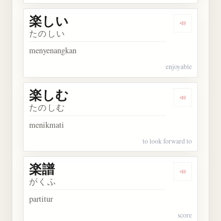
楽しい
Dengarkan
たのしい
menyenangkan
enjoyable
楽しむ
Dengarkan
たのしむ
menikmati
to look forward to
楽譜
Dengarkan 
がくふ
partitur
score