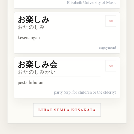
Elisabeth University of Music
お楽しみ
Dengarkan
おたのしみ
kesenangan
enjoyment
お楽しみ会
Dengarka
おたのしみかい
pesta hiburan
party (esp. for children or the elderly)
LIHAT SEMUA KOSAKATA