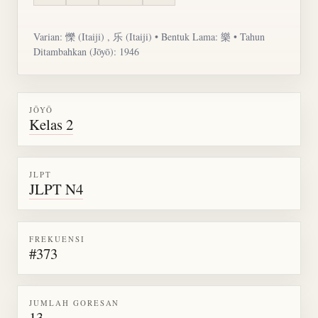
Varian: 㦡 (Itaiji) , 乐 (Itaiji) • Bentuk Lama: 樂 • Tahun
Ditambahkan (Jōyō): 1946
JŌYŌ
Kelas 2
JLPT
JLPT N4
FREKUENSI
#373
JUMLAH GORESAN
13