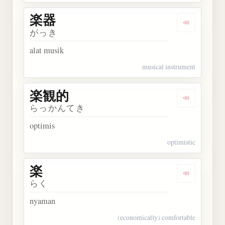
楽器
Dengarkan 
がっき
alat musik
musical instrument
楽観的
Dengarkan
らっかんてき
optimis
optimistic
楽
Dengarkan 
らく
nyaman
(economically) comfortable