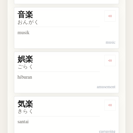
音楽
Dengarkan 
おんがく
musik
music
娯楽
Dengarkan 
ごらく
hiburan
amusement
気楽
Dengarkan 
きらく
santai
easygoing