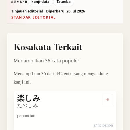
kanji-data
Tatoeba
SUMBER
Tinjauan editorial
Diperbarui 20 Jul 2026
STANDAR EDITORIAL
Kosakata Terkait
Menampilkan 36 kata populer
Menampilkan 36 dari 442 entri yang mengandung
kanji ini.
楽しみ
Dengarkan
たのしみ
penantian
anticipation