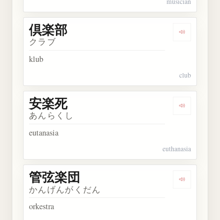
musician
倶楽部
Dengarkan
クラブ
klub
club
安楽死
Dengarkan
あんらくし
eutanasia
euthanasia
管弦楽団
Dengarkan
かんげんがくだん
orkestra