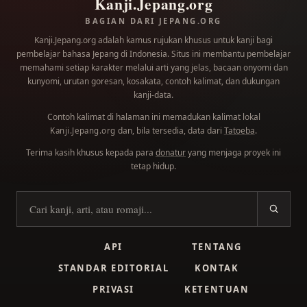
Kanji.Jepang.org
BAGIAN DARI JEPANG.ORG
Kanji.Jepang.org adalah kamus rujukan khusus untuk kanji bagi
pembelajar bahasa Jepang di Indonesia. Situs ini membantu pembelajar
memahami setiap karakter melalui arti yang jelas, bacaan onyomi dan
kunyomi, urutan goresan, kosakata, contoh kalimat, dan dukungan
kanji-data.
Contoh kalimat di halaman ini memadukan kalimat lokal
dan, bila tersedia, data dari
Tatoeba
.
Kanji.Jepang.org
Terima kasih khusus kepada para
donatur
yang menjaga proyek ini
tetap hidup.
Cari kanji
API
TENTANG
STANDAR EDITORIAL
KONTAK
PRIVASI
KETENTUAN