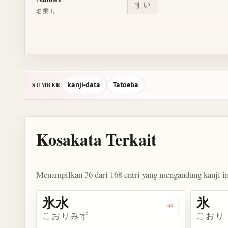
すい
名乗り
kanji-data
Tatoeba
SUMBER
Kosakata Terkait
Menampilkan 36 dari 168 entri yang mengandung kanji in
氷水
氷
Dengarkan kosa
こおりみず
こおり