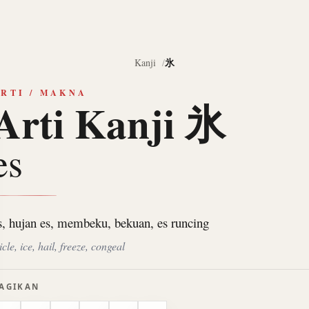
氷
Kanji
RTI / MAKNA
Arti Kanji 氷
es
s, hujan es, membeku, bekuan, es runcing
icle, ice, hail, freeze, congeal
AGIKAN