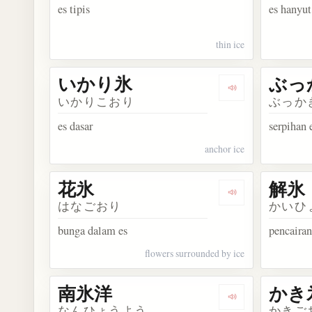
es tipis
es hanyut
thin ice
いかり氷
ぶっ
Dengarkan kos
いかりこおり
ぶっか
es dasar
serpihan 
anchor ice
花氷
解氷
Dengarkan kosa
はなごおり
かいひ
bunga dalam es
pencairan
flowers surrounded by ice
南氷洋
かき
Dengarkan kosa
なんひょうよう
かきご