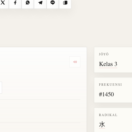
X
Facebook
WhatsApp
Telegram
Line
Salin
JŌYŌ
Kelas 3
Dengarkan semua bacaan untu
FREKUENSI
#1450
RADIKAL
水