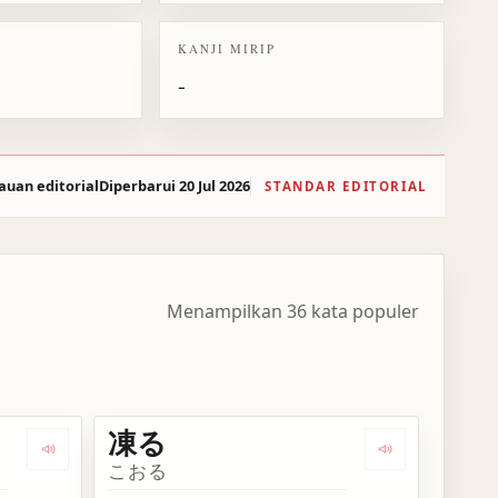
KANJI MIRIP
-
auan editorial
Diperbarui 20 Jul 2026
STANDAR EDITORIAL
Menampilkan 36 kata populer
凍る
Dengarkan kosakata 氷山
Dengarkan kos
こおる