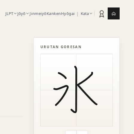
|
JLPT
Jōyō
Jinmeiyō
Kanken
Hyōgai
Kata
Statistik latihan
Jepang.or
URUTAN GORESAN