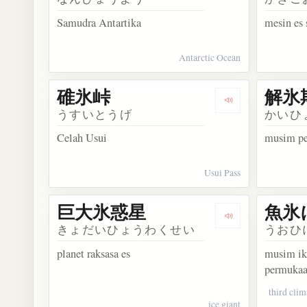
Samudra Antartika
mesin es 
Antarctic Ocean
碓氷峠
解氷
Dengarkan kosa
うすいとうげ
かいひ
Celah Usui
musim pe
Usui Pass
巨大氷惑星
魚氷
Dengarkan kos
きょだいひょうわくせい
うおひ
planet raksasa es
musim ik
permuka
third clim
ice giant