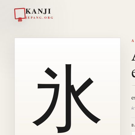
KANJI
日本
JEPANG.ORG
A
氷
e
ic
B