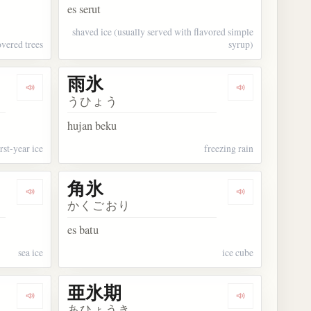
es serut
shaved ice (usually served with flavored simple
overed trees
syrup)
雨氷
Dengarkan kosakata 一年氷
Dengarkan kos
うひょう
hujan beku
irst-year ice
freezing rain
角氷
Dengarkan kosakata 海氷
Dengarkan kos
かくごおり
es batu
sea ice
ice cube
亜氷期
Dengarkan kosakata 亜間氷期
Dengarkan ko
あひょうき