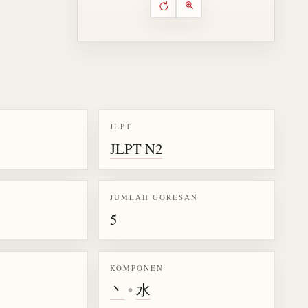
Putar ulang animasi
Kontrol animasi urutan goresa
Perbesar animasi
JLPT
JLPT N2
k kanji 氷
JUMLAH GORESAN
5
KOMPONEN
丶
•
水