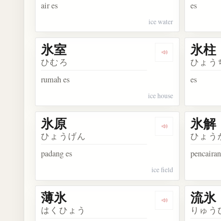
air es
es
ice water
氷室
氷柱
Dengarkan kosa
ひむろ
ひょう
rumah es
es
ice house
氷原
氷解
Dengarkan kosa
ひょうげん
ひょう
padang es
pencairan
ice field
薄氷
流氷
Dengarkan kosa
はくひょう
りゅう