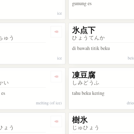
gunung es
ice
氷点下
kata 氷室
Dengarkan kosakata 氷柱
ちゅう
ひょうてんか
di bawah titik beku
ice
bel
凍豆腐
kata 氷原
Dengarkan kosakata 氷解
かい
しみどうふ
 es
tahu beku kering
melting (of ice)
drie
樹氷
kata 薄氷
Dengarkan kosakata 流氷
ひょう
じゅひょう