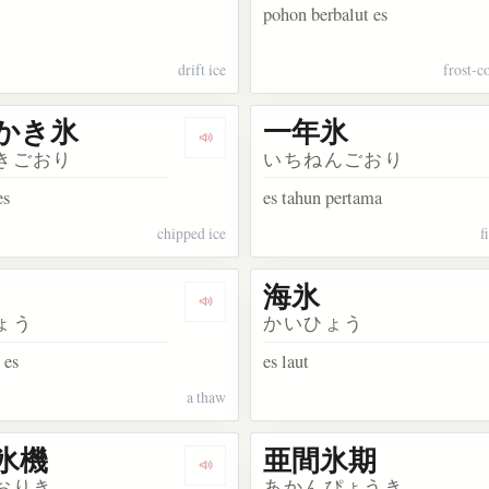
pohon berbalut es
drift ice
frost-c
かき氷
一年氷
akata いかり氷
Dengarkan kosakata ぶっかき氷
きごおり
いちねんごおり
es
es tahun pertama
chipped ice
f
海氷
kata 花氷
Dengarkan kosakata 解氷
ょう
かいひょう
 es
es laut
a thaw
氷機
亜間氷期
kata 南氷洋
Dengarkan kosakata かき氷機
おりき
あかんぴょうき