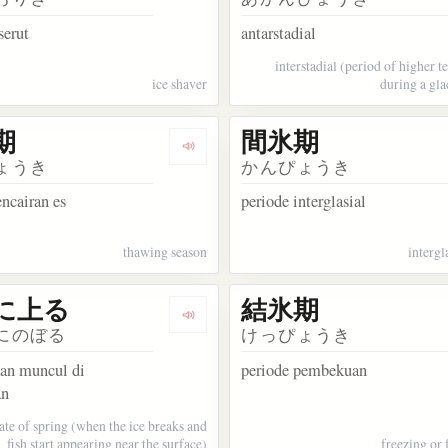
serut
antarstadial
interstadial (period of higher 
ice shaver
during a gla
期
間氷期
kata 碓氷峠
Dengarkan kosakata 解氷期
ょうき
かんぴょうき
ncairan es
periode interglasial
thawing season
intergl
に上る
結氷期
akata 巨大氷惑星
Dengarkan kosakata 魚氷に上る
にのぼる
けっぴょうき
an muncul di
periode pembekuan
an
ate of spring (when the ice breaks and
fish start appearing near the surface)
freezing or 