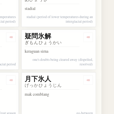
stadial
temperatures
stadial (period of lower temperatures during an
cial period)
interglacial period)
疑問氷解
Dengarkan kosakata 間氷期
Dengarkan ko
ぎもんひょうかい
keraguan sirna
one's doubts being cleared away (dispelled,
acial period
resolved)
月下氷人
Dengarkan kosakata 結氷期
Dengarkan ko
げっかひょうじん
mak comblang
frost season
go-between