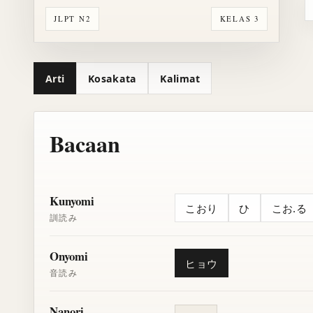
JLPT N2
KELAS 3
Arti
Kosakata
Kalimat
Bacaan
Kunyomi
こおり
ひ
こお.る
訓読み
Onyomi
ヒョウ
音読み
Nanori