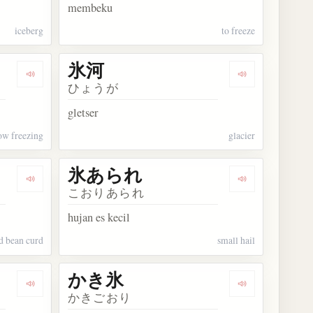
membeku
iceberg
to freeze
氷河
Dengarkan kosakata 氷点下
Dengarkan kos
ひょうが
gletser
ow freezing
glacier
氷あられ
Dengarkan kosakata 凍豆腐
Dengarkan ko
こおりあられ
hujan es kecil
d bean curd
small hail
かき氷
Dengarkan kosakata 樹氷
Dengarkan ko
かきごおり