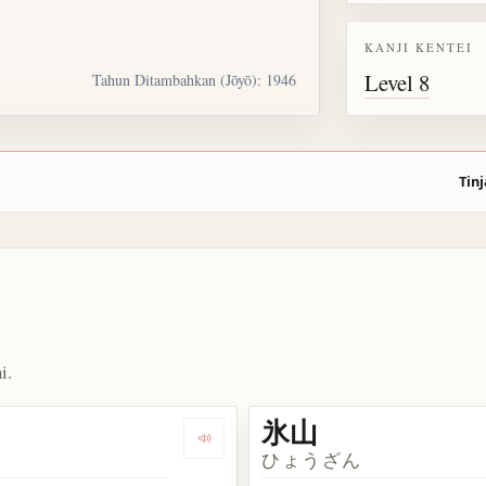
KANJI KENTEI
Level 8
Tahun Ditambahkan (Jōyō): 1946
Tinj
i.
氷山
kata 氷水
Dengarkan kosakata 氷
ひょうざん