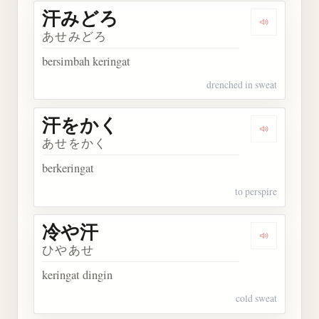
汗みどろ
Dengarkan
あせみどろ
bersimbah keringat
drenched in sweat
汗をかく
Dengarkan
あせをかく
berkeringat
to perspire
冷や汗
Dengarkan
ひやあせ
keringat dingin
cold sweat