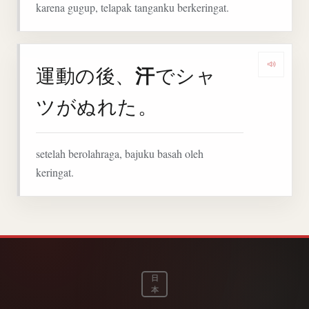
karena gugup, telapak tanganku berkeringat.
汗
運動の後、
でシャ
Denga
ツがぬれた。
setelah berolahraga, bajuku basah oleh
keringat.
日
本