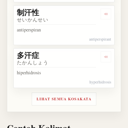
制汗性
Dengarkan
せいかんせい
antiperspiran
antiperspirant
多汗症
Dengarkan
たかんしょう
hiperhidrosis
hyperhidrosis
LIHAT SEMUA KOSAKATA
Contoh Kalimat