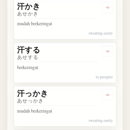
汗かき
Dengarkan
あせかき
mudah berkeringat
sweating easily
汗する
Dengarkan
あせする
berkeringat
to perspire
汗っかき
Dengarkan
あせっかき
mudah berkeringat
sweating easily