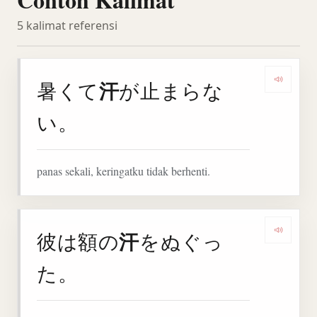
5 kalimat referensi
汗
暑くて
が止まらな
Denga
い。
panas sekali, keringatku tidak berhenti.
汗
彼は額の
をぬぐっ
Denga
た。