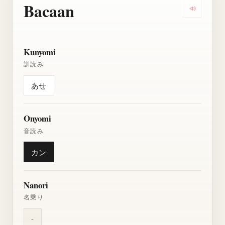
Bacaan
Dengarkan
Kunyomi
訓読み
あせ
Onyomi
音読み
カン
Nanori
名乗り
-