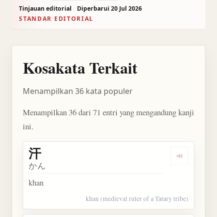
Tinjauan editorial
Diperbarui 20 Jul 2026
STANDAR EDITORIAL
Kosakata Terkait
Menampilkan 36 kata populer
Menampilkan 36 dari 71 entri yang mengandung kanji
ini.
汗
Dengarkan 
かん
khan
khan (medieval ruler of a Tatary tribe)