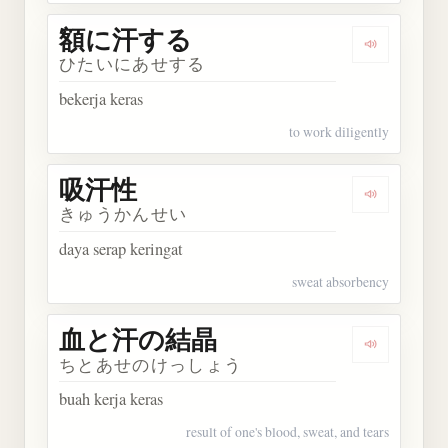
額に汗する
Dengarka
ひたいにあせする
bekerja keras
to work diligently
吸汗性
Dengarkan
きゅうかんせい
daya serap keringat
sweat absorbency
血と汗の結晶
Dengarka
ちとあせのけっしょう
buah kerja keras
result of one's blood, sweat, and tears