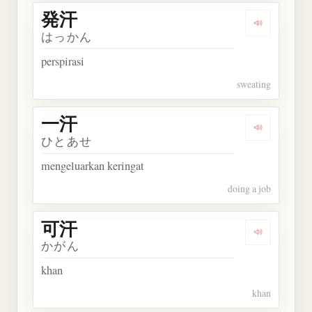
発汗
Dengarkan 
はっかん
perspirasi
sweating
一汗
Dengarkan 
ひとあせ
mengeluarkan keringat
doing a job
可汗
Dengarkan 
かがん
khan
khan