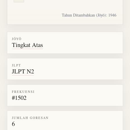
Tahun Ditambahkan (Jōyō): 1946
JŌYŌ
Tingkat Atas
JLPT
JLPT N2
FREKUENSI
#1502
JUMLAH GORESAN
6