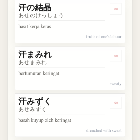
汗の結晶
Dengarkan
あせのけっしょう
hasil kerja keras
fruits of one's labour
汗まみれ
Dengarkan
あせまみれ
berlumuran keringat
sweaty
汗みずく
Dengarkan
あせみずく
basah kuyup oleh keringat
drenched with sweat