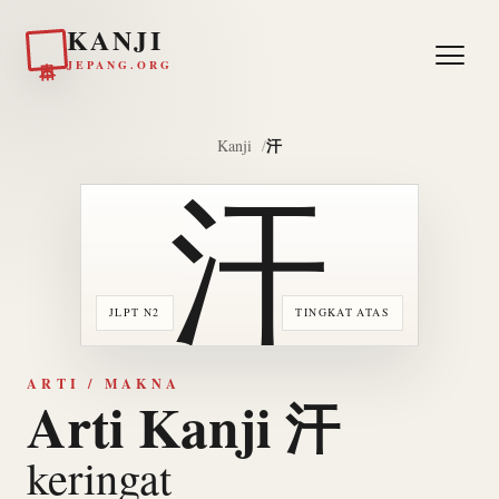
KANJI
日本
JEPANG.ORG
汗
Kanji
汗
JLPT N2
TINGKAT ATAS
ARTI / MAKNA
Arti Kanji 汗
keringat