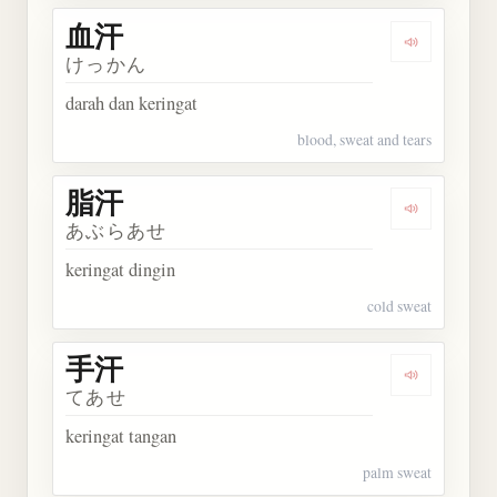
血汗
Dengarkan 
けっかん
darah dan keringat
blood, sweat and tears
脂汗
Dengarkan 
あぶらあせ
keringat dingin
cold sweat
手汗
Dengarkan 
てあせ
keringat tangan
palm sweat