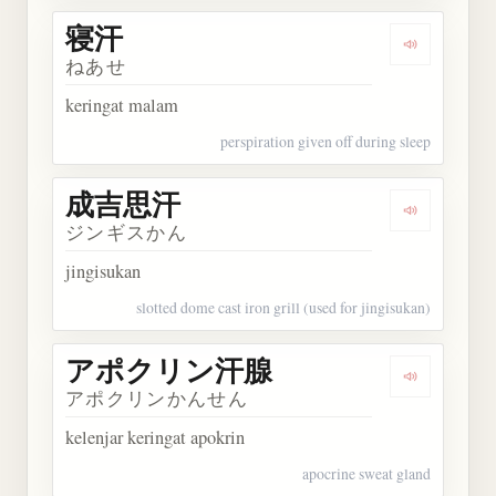
寝汗
Dengarkan 
ねあせ
keringat malam
perspiration given off during sleep
成吉思汗
Dengarkan
ジンギスかん
jingisukan
slotted dome cast iron grill (used for jingisukan)
アポクリン汗腺
Dengarka
アポクリンかんせん
kelenjar keringat apokrin
apocrine sweat gland