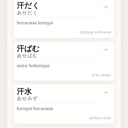
汗だく
Dengarkan
あせだく
bercucuran keringat
dripping with sweat
汗ばむ
Dengarkan
あせばむ
mulai berkeringat
to be sweaty
汗水
Dengarkan 
あせみず
keringat bercucuran
profuse sweat