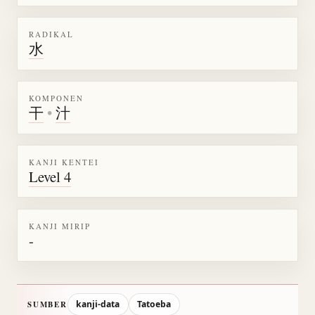
RADIKAL
水
KOMPONEN
干
•
汁
KANJI KENTEI
Level 4
KANJI MIRIP
-
kanji-data
Tatoeba
SUMBER