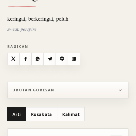
keringat, berkeringat, peluh
sweat, perspire
BAGIKAN
X
Facebook
WhatsApp
Telegram
Line
Salin
URUTAN GORESAN
Arti
Kosakata
Kalimat