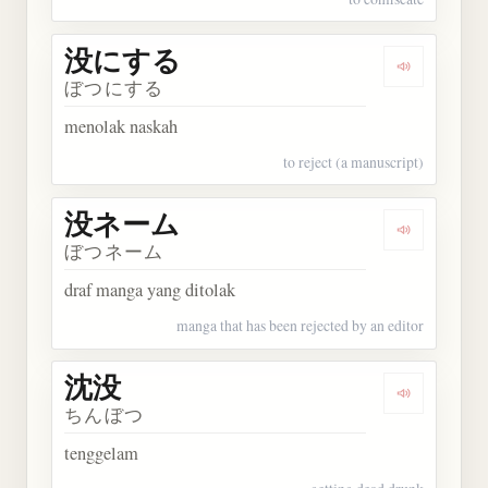
没にする
Dengarkan
ぼつにする
menolak naskah
to reject (a manuscript)
没ネーム
Dengarkan
ぼつネーム
draf manga yang ditolak
manga that has been rejected by an editor
沈没
Dengarkan 
ちんぼつ
tenggelam