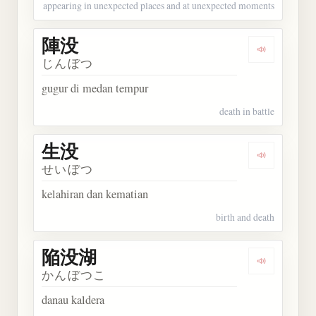
appearing in unexpected places and at unexpected moments
陣没
Dengarkan 
じんぼつ
gugur di medan tempur
death in battle
生没
Dengarkan 
せいぼつ
kelahiran dan kematian
birth and death
陥没湖
Dengarkan
かんぼつこ
danau kaldera