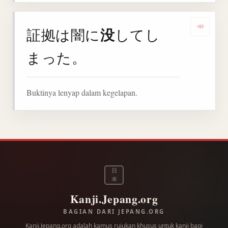
没
証拠は闇に
してし
Denga
まった。
Buktinya lenyap dalam kegelapan.
日
本
Kanji.Jepang.org
BAGIAN DARI JEPANG.ORG
Kanji.Jepang.org adalah kamus rujukan khusus untuk kanji bagi