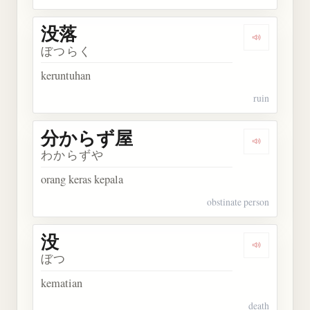
没落
Dengarkan 
ぼつらく
keruntuhan
ruin
分からず屋
Dengarka
わからずや
orang keras kepala
obstinate person
没
Dengarkan 
ぼつ
kematian
death