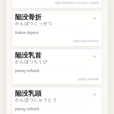
lake formed in volcanic caldera
陥没骨折
Dengarkan
かんぼつこっせつ
fraktur depresi
depressed fracture
陥没乳首
Dengarkan
かんぼつちくび
puting terbalik
puting terbalik
陥没乳頭
Dengarkan
かんぼつにゅうとう
puting terbalik