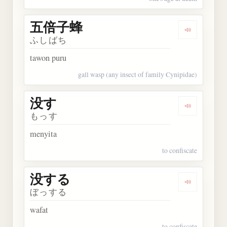
五倍子蜂
Dengarkan
ふしばち
tawon puru
gall wasp (any insect of family Cynipidae)
没す
Dengarkan 
もっす
menyita
to confiscate
没する
Dengarkan
ぼっする
wafat
to confiscate