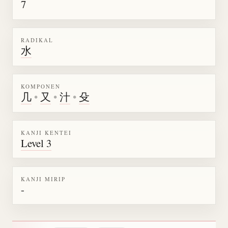
7
RADIKAL
水
KOMPONEN
几
•
又
•
汁
•
殳
KANJI KENTEI
Level 3
KANJI MIRIP
-