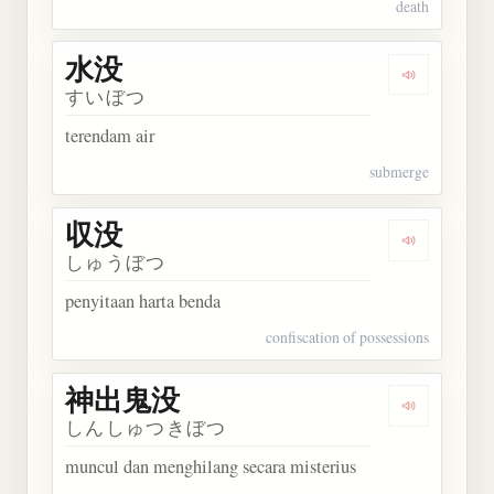
death
水没
Dengarkan 
すいぼつ
terendam air
submerge
収没
Dengarkan 
しゅうぼつ
penyitaan harta benda
confiscation of possessions
神出鬼没
Dengarkan
しんしゅつきぼつ
muncul dan menghilang secara misterius