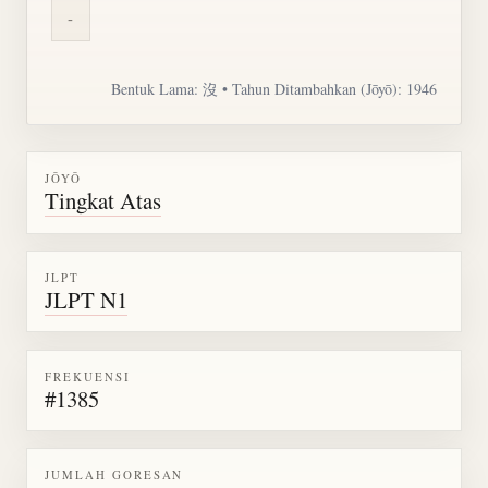
-
Bentuk Lama: 沒 • Tahun Ditambahkan (Jōyō): 1946
JŌYŌ
Tingkat Atas
JLPT
JLPT N1
FREKUENSI
#1385
JUMLAH GORESAN