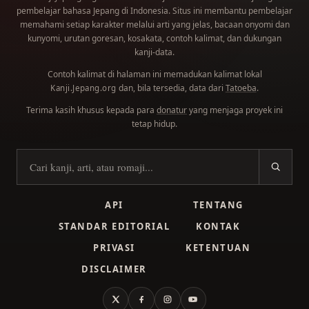
pembelajar bahasa Jepang di Indonesia. Situs ini membantu pembelajar
memahami setiap karakter melalui arti yang jelas, bacaan onyomi dan
kunyomi, urutan goresan, kosakata, contoh kalimat, dan dukungan
kanji-data.
Contoh kalimat di halaman ini memadukan kalimat lokal
dan, bila tersedia, data dari
Tatoeba
.
Kanji.Jepang.org
Terima kasih khusus kepada para
donatur
yang menjaga proyek ini
tetap hidup.
Cari kanji
API
TENTANG
STANDAR EDITORIAL
KONTAK
PRIVASI
KETENTUAN
DISCLAIMER
X
Facebook
Instagram
YouTube