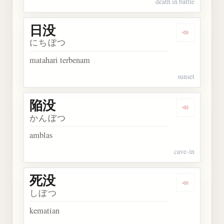
death in battle
日没
Dengarkan 
にちぼつ
matahari terbenam
sunset
陥没
Dengarkan 
かんぼつ
amblas
cave-in
死没
Dengarkan 
しぼつ
kematian