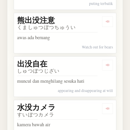
puting terbalik
熊出没注意
Dengarka
くましゅつぼつちゅうい
awas ada beruang
Watch out for bears
出没自在
Dengarkan
しゅつぼつじざい
muncul dan menghilang sesuka hati
appearing and disappearing at will
水没カメラ
Dengarka
すいぼつカメラ
kamera bawah air