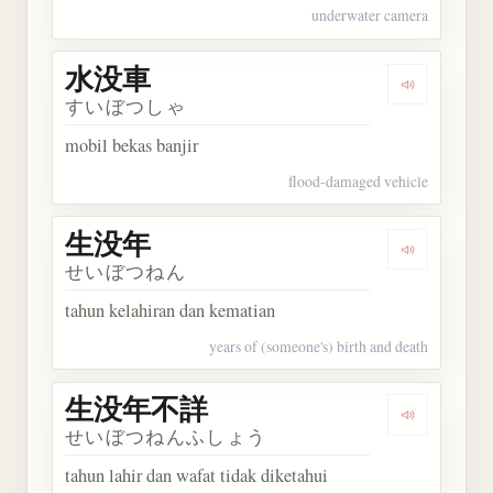
underwater camera
水没車
Dengarkan
すいぼつしゃ
mobil bekas banjir
flood-damaged vehicle
生没年
Dengarkan
せいぼつねん
tahun kelahiran dan kematian
years of (someone's) birth and death
生没年不詳
Dengarka
せいぼつねんふしょう
tahun lahir dan wafat tidak diketahui