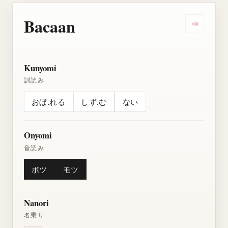
Bacaan
Dengarkan
Kunyomi
訓読み
おぼ.れる
しず.む
ない
Onyomi
音読み
ボツ
モツ
Nanori
名乗り