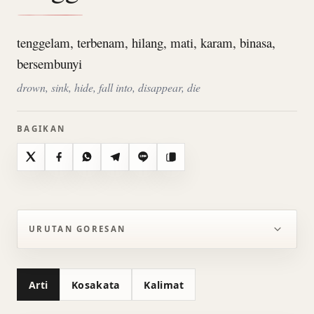
tenggelam, terbenam, hilang, mati, karam, binasa,
bersembunyi
drown, sink, hide, fall into, disappear, die
BAGIKAN
X
Facebook
WhatsApp
Telegram
Line
Salin
URUTAN GORESAN
Arti
Kosakata
Kalimat