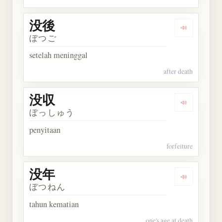
没後
Dengarkan 
ぼつご
setelah meninggal
after death
没収
Dengarkan 
ぼっしゅう
penyitaan
forfeiture
没年
Dengarkan 
ぼつねん
tahun kematian
one's age at death