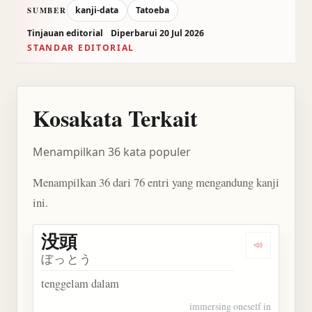
kanji-data
Tatoeba
SUMBER
Tinjauan editorial
Diperbarui 20 Jul 2026
STANDAR EDITORIAL
Kosakata Terkait
Menampilkan 36 kata populer
Menampilkan 36 dari 76 entri yang mengandung kanji
ini.
没頭
Dengarkan 
ぼっとう
tenggelam dalam
immersing oneself in