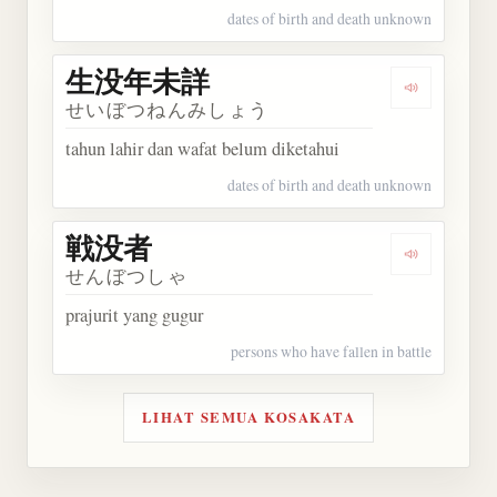
dates of birth and death unknown
生没年未詳
Dengarka
せいぼつねんみしょう
tahun lahir dan wafat belum diketahui
dates of birth and death unknown
戦没者
Dengarkan
せんぼつしゃ
prajurit yang gugur
persons who have fallen in battle
LIHAT SEMUA KOSAKATA