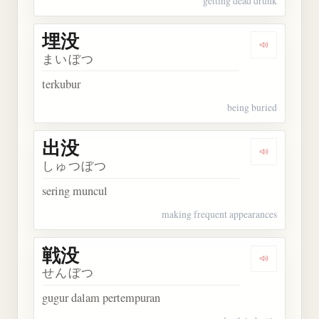
getting dead drunk
埋没
Dengarkan 
まいぼつ
terkubur
being buried
出没
Dengarkan 
しゅつぼつ
sering muncul
making frequent appearances
戦没
Dengarkan 
せんぼつ
gugur dalam pertempuran