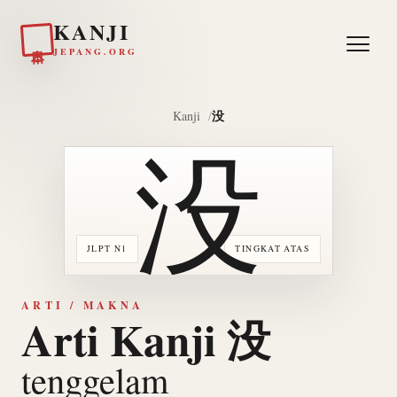
KANJI
日本
JEPANG.ORG
没
Kanji
没
JLPT N1
TINGKAT ATAS
ARTI / MAKNA
Arti Kanji 没
tenggelam