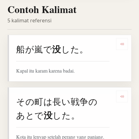
Contoh Kalimat
5 kalimat referensi
没
船が嵐で
した。
Denga
Kapal itu karam karena badai.
その町は長い戦争の
Denga
没
あとで
した。
Kota itu lenyap setelah perang yang panjang.