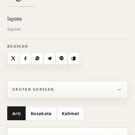
laguna
lagoon
BAGIKAN
X
Facebook
WhatsApp
Telegram
Line
Salin
URUTAN GORESAN
Arti
Kosakata
Kalimat