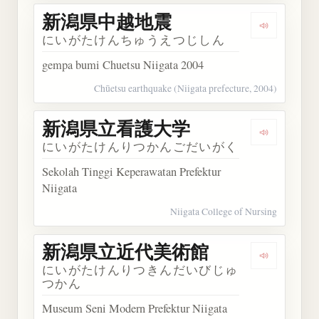
新潟県中越地震
Dengarka
にいがたけんちゅうえつじしん
gempa bumi Chuetsu Niigata 2004
Chūetsu earthquake (Niigata prefecture, 2004)
新潟県立看護大学
Dengarka
にいがたけんりつかんごだいがく
Sekolah Tinggi Keperawatan Prefektur
Niigata
Niigata College of Nursing
新潟県立近代美術館
Dengark
にいがたけんりつきんだいびじゅ
つかん
Museum Seni Modern Prefektur Niigata