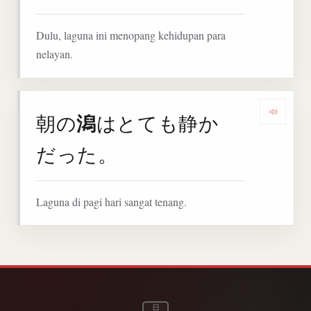
Dulu, laguna ini menopang kehidupan para
nelayan.
潟
朝の
はとても静か
Denga
だった。
Laguna di pagi hari sangat tenang.
日