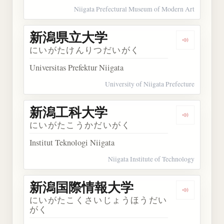
Niigata Prefectural Museum of Modern Art
新潟県立大学
Dengarka
にいがたけんりつだいがく
Universitas Prefektur Niigata
University of Niigata Prefecture
新潟工科大学
Dengarka
にいがたこうかだいがく
Institut Teknologi Niigata
Niigata Institute of Technology
新潟国際情報大学
Dengarka
にいがたこくさいじょうほうだい
がく