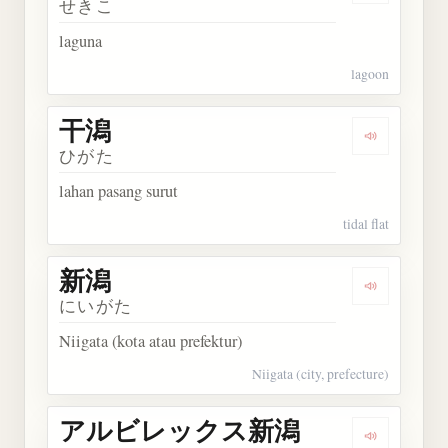
せきこ
laguna
lagoon
干潟
Dengarkan 
ひがた
lahan pasang surut
tidal flat
新潟
Dengarkan 
にいがた
Niigata (kota atau prefektur)
Niigata (city, prefecture)
アルビレックス新潟
Dengark