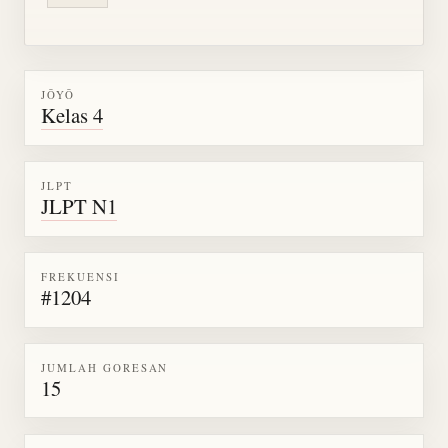
JŌYŌ
Kelas 4
JLPT
JLPT N1
FREKUENSI
#1204
JUMLAH GORESAN
15