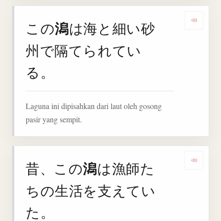
潟
この
は海と細い砂
Deng
州で隔てられてい
る。
Laguna ini dipisahkan dari laut oleh gosong
pasir yang sempit.
潟
昔、この
は漁師た
Deng
ちの生活を支えてい
た。