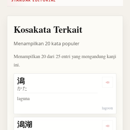
STANDAR EDITORIAL
Kosakata Terkait
Menampilkan 20 kata populer
Menampilkan 20 dari 25 entri yang mengandung kanji
ini.
潟
Dengarkan 
かた
laguna
lagoon
潟湖
Dengarkan 