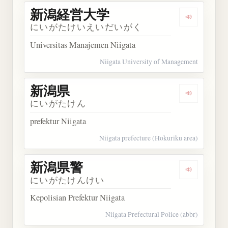
新潟経営大学
Dengarka
にいがたけいえいだいがく
Universitas Manajemen Niigata
Niigata University of Management
新潟県
Dengarkan
にいがたけん
prefektur Niigata
Niigata prefecture (Hokuriku area)
新潟県警
Dengarkan
にいがたけんけい
Kepolisian Prefektur Niigata
Niigata Prefectural Police (abbr)