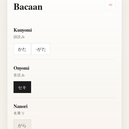
Bacaan
Dengarkan
Kunyomi
訓読み
かた
-がた
Onyomi
音読み
セキ
Nanori
名乗り
がら