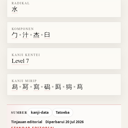
RADIKAL
水
KOMPONEN
勹
•
汁
•
杰
•
臼
KANJI KENTEI
Level 7
KANJI MIRIP
舄
•
冩
•
寫
•
磶
•
㕐
•
獡
•
蕮
kanji-data
Tatoeba
SUMBER
Tinjauan editorial
Diperbarui 20 Jul 2026