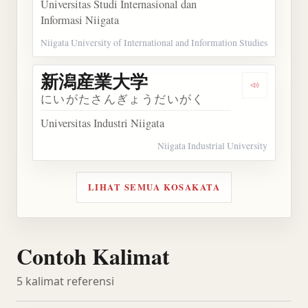
Universitas Studi Internasional dan
Informasi Niigata
Niigata University of International and Information Studies
新潟産業大学
Dengarka
にいがたさんぎょうだいがく
Universitas Industri Niigata
Niigata Industrial University
LIHAT SEMUA KOSAKATA
Contoh Kalimat
5 kalimat referensi