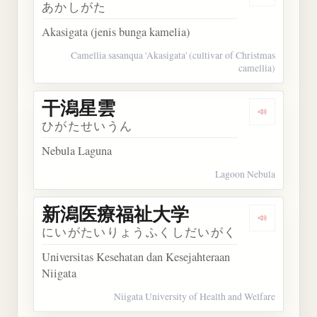
Dengarkan
あかしがた
Akasigata (jenis bunga kamelia)
Camellia sasanqua 'Akasigata' (cultivar of Christmas
camellia)
干潟星雲
Dengarkan
ひがたせいうん
Nebula Laguna
Lagoon Nebula
新潟医療福祉大学
Dengarka
にいがたいりょうふくしだいがく
Universitas Kesehatan dan Kesejahteraan
Niigata
Niigata University of Health and Welfare