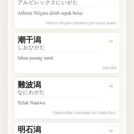
アルビレックスにいがた
Albirex Niigata (klub sepak bola)
Albirex Niigata (Japanese pro soccer team)
潮干潟
Dengarkan
しおひがた
lahan pasang surut
tidal flat
難波潟
Dengarkan
なにわがた
Teluk Naniwa
Naniwa Bay (old name for Osaka Bay)
明石潟