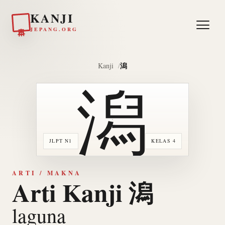
KANJI
日本
JEPANG.ORG
潟
Kanji
潟
JLPT N1
KELAS 4
ARTI / MAKNA
Arti Kanji 潟
laguna