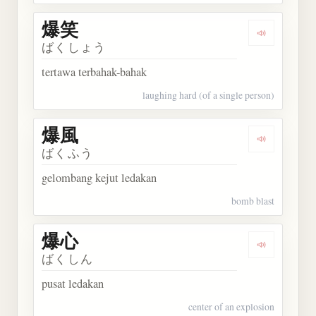
爆笑
Dengarkan 
ばくしょう
tertawa terbahak-bahak
laughing hard (of a single person)
爆風
Dengarkan 
ばくふう
gelombang kejut ledakan
bomb blast
爆心
Dengarkan 
ばくしん
pusat ledakan
center of an explosion