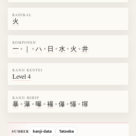
RADIKAL
火
KOMPONEN
一
•
｜
•
ハ
•
日
•
水
•
火
•
井
KANJI KENTEI
Level 4
KANJI MIRIP
暴
•
瀑
•
曝
•
襮
•
儤
•
懪
•
㩧
kanji-data
Tatoeba
SUMBER