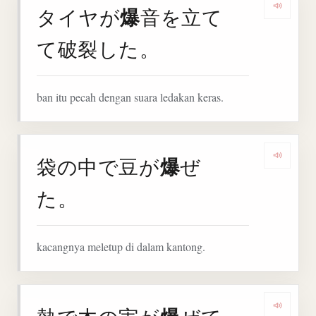
爆
タイヤが
音を立て
Denga
て破裂した。
ban itu pecah dengan suara ledakan keras.
爆
袋の中で豆が
ぜ
Denga
た。
kacangnya meletup di dalam kantong.
Denga