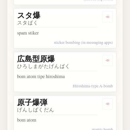
スタ爆
Dengarkan
スタばく
spam stiker
sticker bombing (in messaging apps)
広島型原爆
Dengarka
ひろしまがたげんばく
bom atom tipe hiroshima
Hiroshima-type A-bomb
原子爆弾
Dengarkan
げんしばくだん
bom atom
atomic bomb