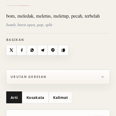
bom, meledak, meletus, meletup, pecah, terbelah
bomb, burst open, pop, split
BAGIKAN
X
Facebook
WhatsApp
Telegram
Line
Salin
URUTAN GORESAN
Arti
Kosakata
Kalimat