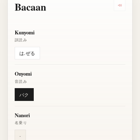
Bacaan
Dengarkan
Kunyomi
訓読み
は.ぜる
Onyomi
音読み
バク
Nanori
名乗り
-