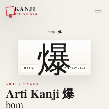
KANJI
日本
JEPANG.ORG
爆
Kanji
爆
JLPT N2
TINGKAT ATAS
ARTI / MAKNA
Arti Kanji 爆
bom