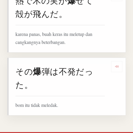
爆
熱で木の実が
ぜて
殻が飛んだ。
karena panas, buah keras itu meletup dan
cangkangnya beterbangan.
爆
その
弾は不発だっ
Denga
た。
bom itu tidak meledak.