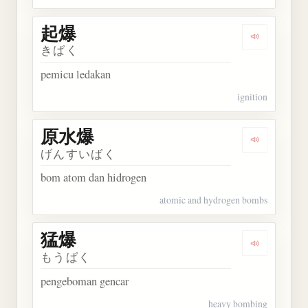
起爆
Dengarkan 
きばく
pemicu ledakan
ignition
原水爆
Dengarkan
げんすいばく
bom atom dan hidrogen
atomic and hydrogen bombs
猛爆
Dengarkan 
もうばく
pengeboman gencar
heavy bombing