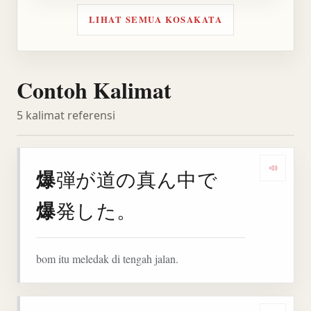
LIHAT SEMUA KOSAKATA
Contoh Kalimat
5 kalimat referensi
爆
弾が道の真ん中で
Denga
爆
発した。
bom itu meledak di tengah jalan.