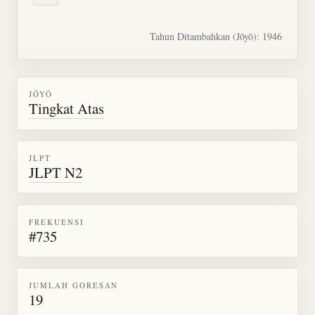
Tahun Ditambahkan (Jōyō): 1946
JŌYŌ
Tingkat Atas
JLPT
JLPT N2
FREKUENSI
#735
JUMLAH GORESAN
19