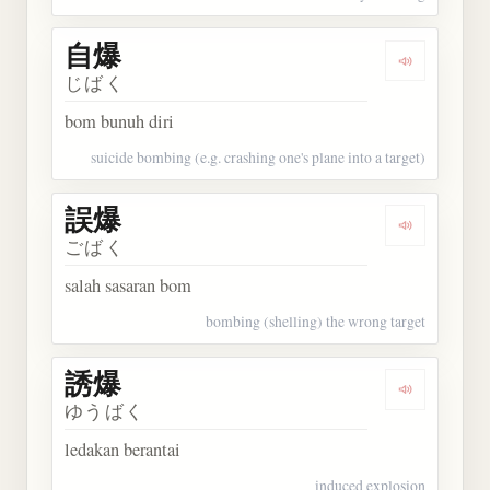
自爆
Dengarkan 
じばく
bom bunuh diri
suicide bombing (e.g. crashing one's plane into a target)
誤爆
Dengarkan 
ごばく
salah sasaran bom
bombing (shelling) the wrong target
誘爆
Dengarkan 
ゆうばく
ledakan berantai
induced explosion