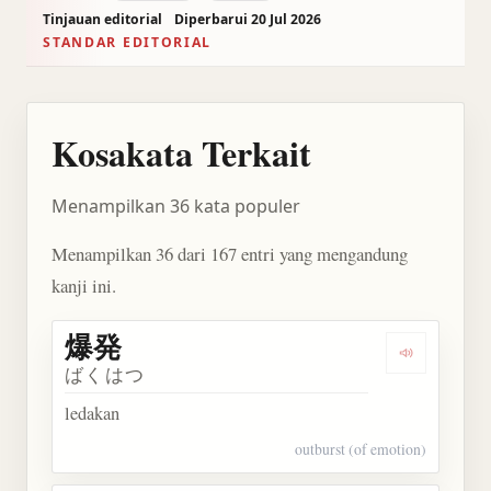
Tinjauan editorial
Diperbarui 20 Jul 2026
STANDAR EDITORIAL
Kosakata Terkait
Menampilkan 36 kata populer
Menampilkan 36 dari 167 entri yang mengandung
kanji ini.
爆発
Dengarkan 
ばくはつ
ledakan
outburst (of emotion)