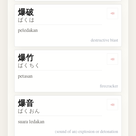
爆破
Dengarkan 
ばくは
peledakan
destructive blast
爆竹
Dengarkan 
ばくちく
petasan
firecracker
爆音
Dengarkan 
ばくおん
suara ledakan
(sound of an) explosion or detonation