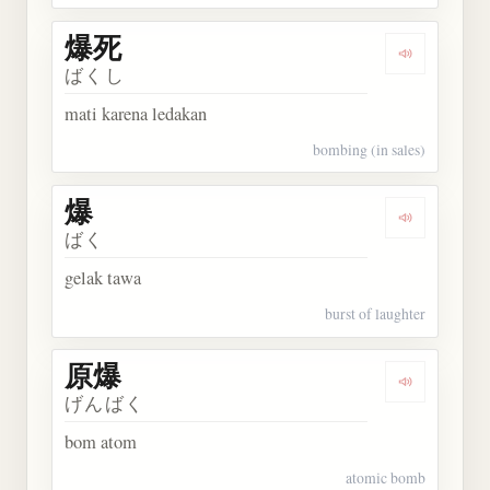
爆死
Dengarkan 
ばくし
mati karena ledakan
bombing (in sales)
爆
Dengarkan 
ばく
gelak tawa
burst of laughter
原爆
Dengarkan 
げんばく
bom atom
atomic bomb