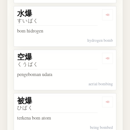
水爆
Dengarkan 
すいばく
bom hidrogen
hydrogen bomb
空爆
Dengarkan 
くうばく
pengeboman udara
aerial bombing
被爆
Dengarkan 
ひばく
terkena bom atom
being bombed