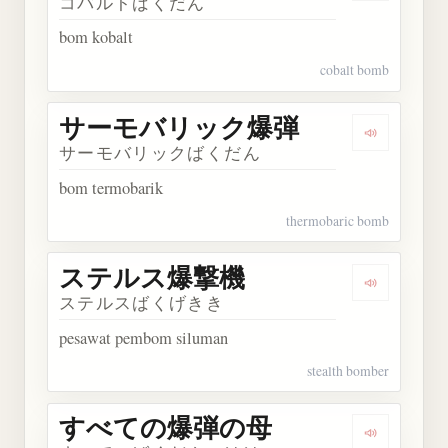
コバルトばくだん
bom kobalt
cobalt bomb
サーモバリック爆弾
Dengark
サーモバリックばくだん
bom termobarik
thermobaric bomb
ステルス爆撃機
Dengarka
ステルスばくげきき
pesawat pembom siluman
stealth bomber
すべての爆弾の母
Dengarka