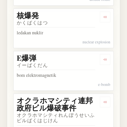
核爆発
Dengarkan
かくばくはつ
ledakan nuklir
nuclear explosion
E爆弾
Dengarkan
イーばくだん
bom elektromagnetik
e-bomb
オクラホマシティ連邦
Dengar
政府ビル爆破事件
オクラホマシティれんぽうせいふ
ビルばくはじけん