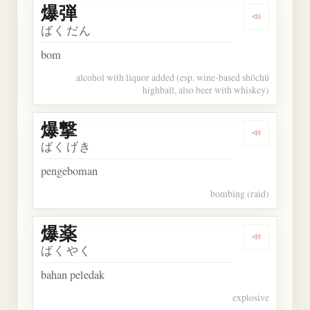
爆弾
Dengarkan 
ばくだん
bom
alcohol with liquor added (esp. wine-based shōchū
highball, also beer with whiskey)
爆撃
Dengarkan 
ばくげき
pengeboman
bombing (raid)
爆薬
Dengarkan 
ばくやく
bahan peledak
explosive