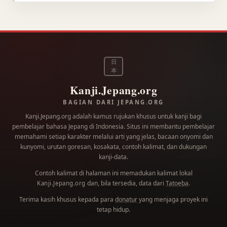
日
本
Kanji.Jepang.org
BAGIAN DARI JEPANG.ORG
Kanji.Jepang.org adalah kamus rujukan khusus untuk kanji bagi
pembelajar bahasa Jepang di Indonesia. Situs ini membantu pembelajar
memahami setiap karakter melalui arti yang jelas, bacaan onyomi dan
kunyomi, urutan goresan, kosakata, contoh kalimat, dan dukungan
kanji-data.
Contoh kalimat di halaman ini memadukan kalimat lokal
dan, bila tersedia, data dari
Tatoeba
.
Kanji.Jepang.org
Terima kasih khusus kepada para
donatur
yang menjaga proyek ini
tetap hidup.