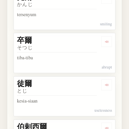
Dengarkan 
かんじ
tersenyum
smiling
卒爾
Dengarkan 
そつじ
tiba-tiba
abrupt
徒爾
Dengarkan 
とじ
kesia-siaan
uselessness
伯剌西爾