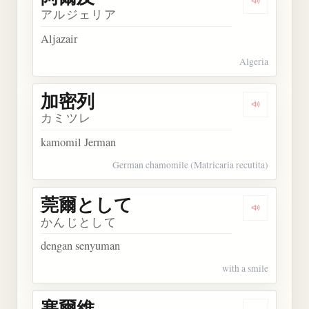
Dengarkan
アルジェリア
Aljazair
Algeria
加密列
Dengarkan
カミツレ
kamomil Jerman
German chamomile (Matricaria recutita)
莞爾として
Dengarka
かんじとして
dengan senyuman
with a smile
塞爾維