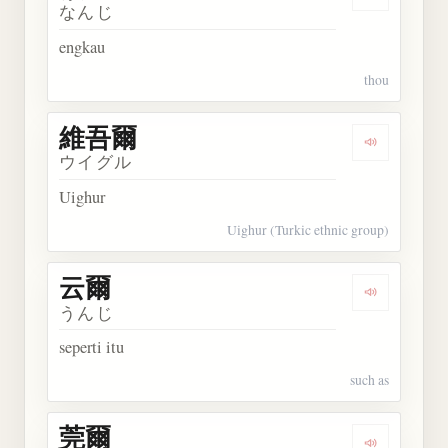
Dengarkan 
なんじ
engkau
thou
維吾爾
Dengarkan
ウイグル
Uighur
Uighur (Turkic ethnic group)
云爾
Dengarkan 
うんじ
seperti itu
such as
莞爾