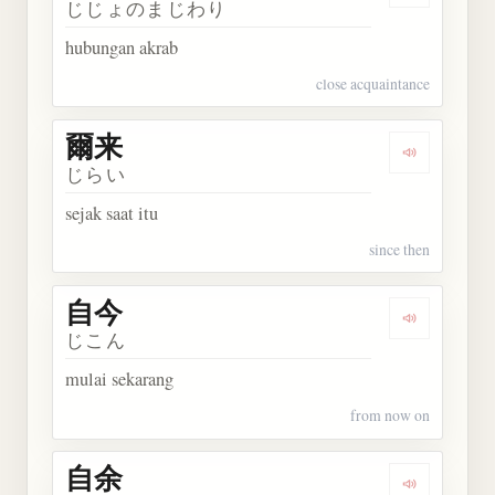
じじょのまじわり
hubungan akrab
close acquaintance
爾来
Dengarkan 
じらい
sejak saat itu
since then
自今
Dengarkan 
じこん
mulai sekarang
from now on
自余