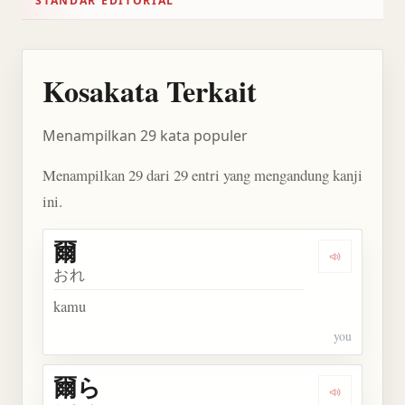
STANDAR EDITORIAL
Kosakata Terkait
Menampilkan 29 kata populer
Menampilkan 29 dari 29 entri yang mengandung kanji
ini.
爾
Dengarkan 
おれ
kamu
you
爾ら
Dengarkan 