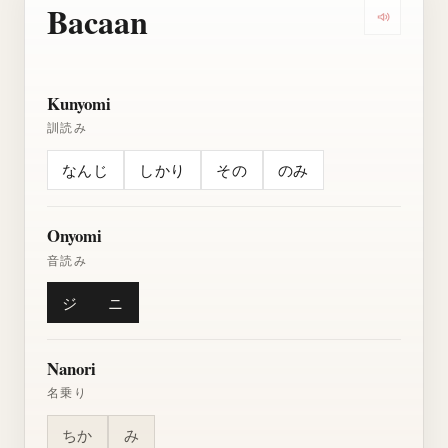
Bacaan
Dengarkan
Kunyomi
訓読み
なんじ
しかり
その
のみ
Onyomi
音読み
ジ
ニ
Nanori
名乗り
ちか
み