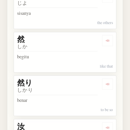
Dengarkan 
じよ
sisanya
the others
然
Dengarkan 
しか
begitu
like that
然り
Dengarkan 
しかり
benar
to be so
汝