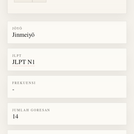
JŌYŌ
Jinmeiyō
JLPT
JLPT N1
FREKUENSI
-
JUMLAH GORESAN
14