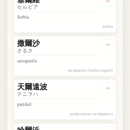
Dengarkan
セルビア
Serbia
Serbia
撒爾沙
Dengarkan
さるさ
sarsaparila
sarsaparilla (Smilax regelii)
天爾遠波
Dengarkan
テニヲハ
partikel
postpositions (in Japanese)
哈爾浜