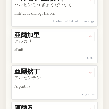
Dengarka
ハルビンこうぎょうだいがく
Institut Teknologi Harbin
Harbin Institute of Technology
亜爾加里
Dengarkan
アルカリ
alkali
alkali
亜爾然丁
Dengarkan
アルゼンチン
Argentina
Argentina
阿爾及