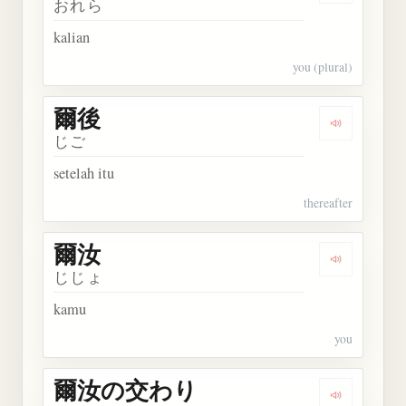
おれら
kalian
you (plural)
爾後
Dengarkan 
じご
setelah itu
thereafter
爾汝
Dengarkan 
じじょ
kamu
you
爾汝の交わり
Dengarka