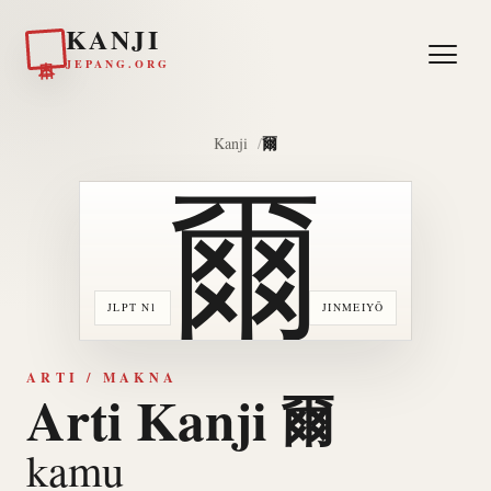
KANJI
日本
JEPANG.ORG
爾
Kanji
爾
JLPT N1
JINMEIYŌ
ARTI / MAKNA
Arti Kanji 爾
kamu