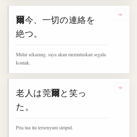
爾
今、一切の連絡を
Denga
絶つ。
Mulai sekarang, saya akan memutuskan segala
kontak.
爾
老人は莞
と笑っ
Denga
た。
Pria tua itu tersenyum simpul.