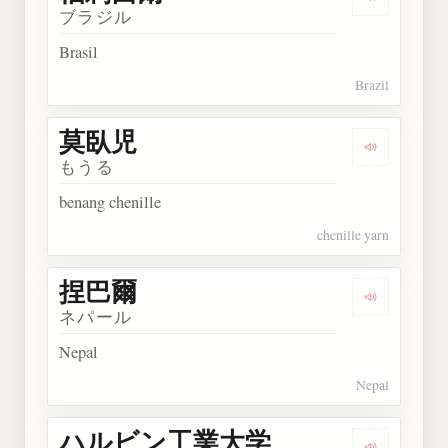
Dengarkan
ブラジル
Brasil
Brazil
莫臥児
Dengarkan
もうる
benang chenille
chenille yarn
捏巴爾
Dengarkan
ネパール
Nepal
Nepal
ハルビン工業大学