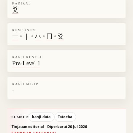
RADIKAL
爻
KOMPONEN
一
•
｜
•
ハ
•
冂
•
爻
KANJI KENTEI
Pre-Level 1
KANJI MIRIP
-
kanji-data
Tatoeba
SUMBER
Tinjauan editorial
Diperbarui 20 Jul 2026