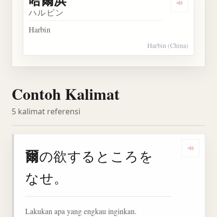
Dengarkan
ハルビン
Harbin
Harbin (China)
Contoh Kalimat
5 kalimat referensi
爾
の欲するところを
Denga
なせ。
Lakukan apa yang engkau inginkan.