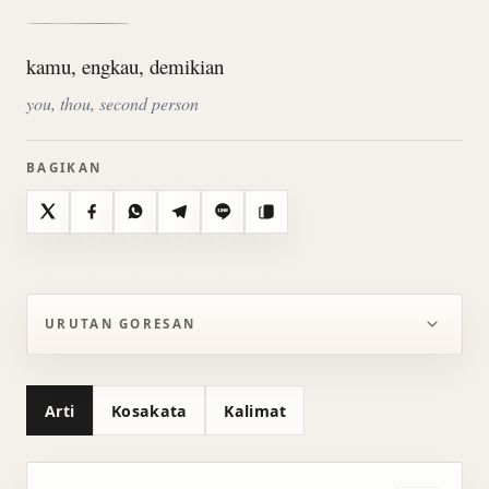
kamu, engkau, demikian
you, thou, second person
BAGIKAN
X
Facebook
WhatsApp
Telegram
Line
Salin
URUTAN GORESAN
Arti
Kosakata
Kalimat