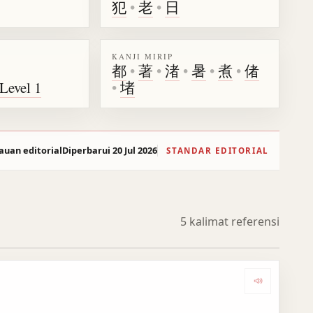
犯
•
老
•
日
KANJI MIRIP
都
•
著
•
渚
•
暑
•
煮
•
偖
-Level 1
•
堵
auan editorial
Diperbarui 20 Jul 2026
STANDAR EDITORIAL
5 kalimat referensi
Dengarka