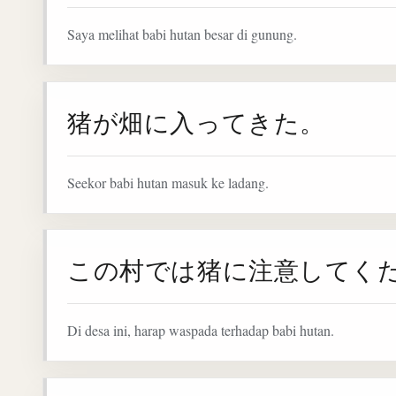
Saya melihat babi hutan besar di gunung.
猪が畑に入ってきた。
Seekor babi hutan masuk ke ladang.
この村では猪に注意してく
Di desa ini, harap waspada terhadap babi hutan.