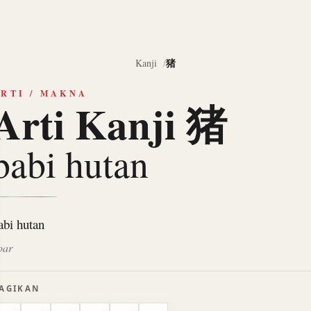
猪
Kanji
RTI / MAKNA
Arti Kanji 猪
babi hutan
abi hutan
oar
AGIKAN