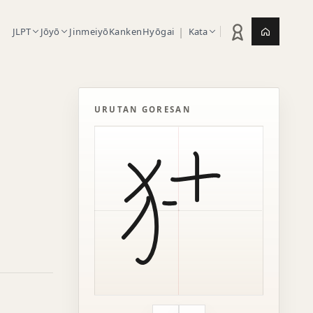
|
JLPT
Jōyō
Jinmeiyō
Kanken
Hyōgai
Kata
Statistik latihan
Jepang.or
URUTAN GORESAN