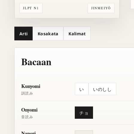
JLPT N1
JINMEIYŌ
Arti
Kosakata
Kalimat
Bacaan
Kunyomi
い
いのしし
訓読み
Onyomi
チョ
音読み
Nanori