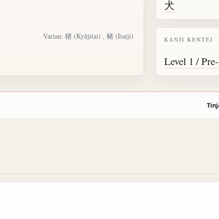
犬
Varian: 猪 (Kyūjitai) ,
豬
(Itaiji)
KANJI KENTEI
Level 1 / Pre
Tinj