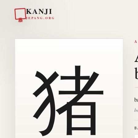
KANJI
日本
JEPANG.ORG
A
猪
b
b
B