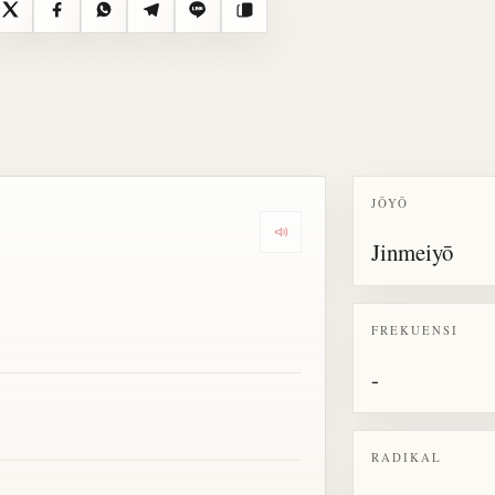
X
Facebook
WhatsApp
Telegram
Line
Salin
JŌYŌ
Dengarkan semua bacaan untu
Jinmeiyō
FREKUENSI
-
RADIKAL