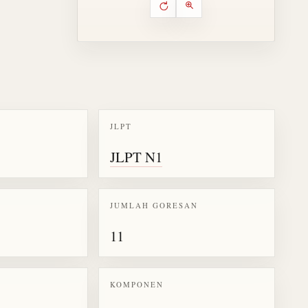
Putar ulang animasi
Kontrol animasi urutan goresa
Perbesar animasi
JLPT
k kanji 猪
JLPT N1
JUMLAH GORESAN
11
KOMPONEN