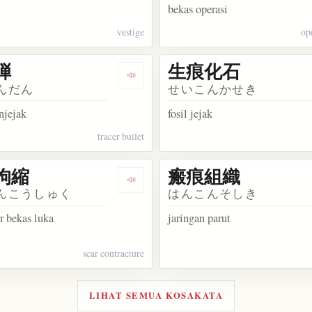
bekas operasi
vestige
op
弾
生痕化石
akata あばた面
Dengarkan kosakata 曳痕弾
んだん
せいこんかせき
njejak
fosil jejak
tracer bullet
拘縮
瘢痕組織
akata 墨痕淋漓
Dengarkan kosakata 瘢痕拘縮
んこうしゅく
はんこんそしき
r bekas luka
jaringan parut
scar contracture
LIHAT SEMUA KOSAKATA