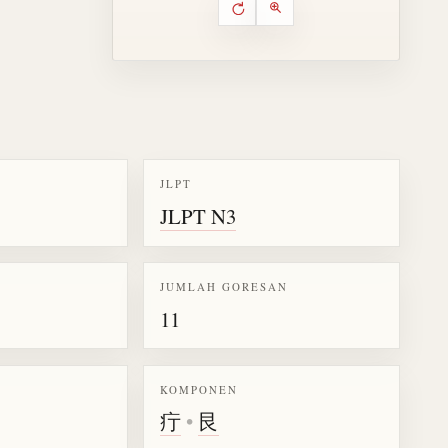
Putar ulang animasi
Kontrol animasi urutan goresa
Perbesar animasi
JLPT
JLPT N3
k kanji 痕
JUMLAH GORESAN
11
KOMPONEN
疔
•
艮