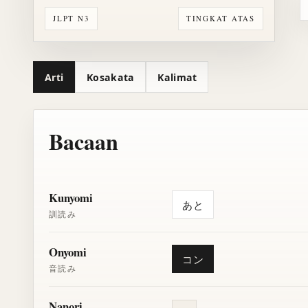
JLPT N3
TINGKAT ATAS
Arti
Kosakata
Kalimat
Bacaan
Kunyomi
あと
訓読み
Onyomi
コン
音読み
Nanori