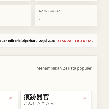
KANJI MIRIP
-
auan editorial
Diperbarui 20 Jul 2026
STANDAR EDITORIAL
Menampilkan 24 kata populer
痕跡器官
Dengarkan kosakata 痕
Dengarkan ko
こんせききかん