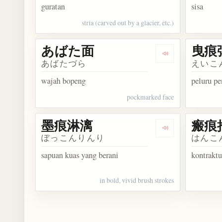
guratan
sisa
stria (carved out by a glacier, etc.)
あばた面
曳痕
Dengarkan kos
あばたづら
えいこ
wajah bopeng
peluru pe
pockmarked face
墨痕淋漓
瘢痕
Dengarkan kos
ぼっこんりんり
はんこ
sapuan kuas yang berani
kontraktu
in bold, vivid brush strokes