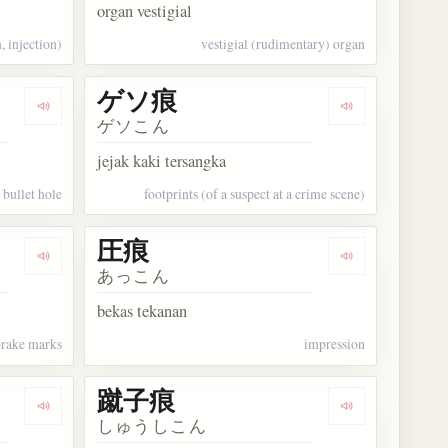
organ vestigial
, injection)
vestigial (rudimentary) organ
ゲソ痕
Dengarkan kosakata 弾痕
Dengarkan ko
ゲソこん
jejak kaki tersangka
bullet hole
footprints (of a suspect at a crime scene)
圧痕
Dengarkan kosakata ブレーキ痕
Dengarkan kos
あっこん
bekas tekanan
brake marks
impression
蹴子痕
Dengarkan kosakata 手術痕
Dengarkan ko
しゅうしこん