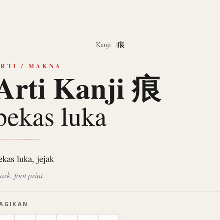
痕
Kanji
RTI / MAKNA
Arti Kanji 痕
bekas luka
ekas luka, jejak
ark, foot print
AGIKAN