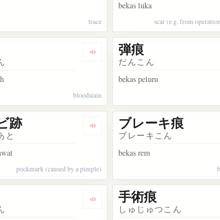
bekas luka
trace
scar (e.g. from operation
弾痕
kata 傷跡
Dengarkan kosakata 血痕
ん
だんこん
ah
bekas peluru
bloodstain
ビ跡
ブレーキ痕
akata タイヤ痕
Dengarkan kosakata ニキビ跡
あと
ブレーキこん
awat
bekas rem
pockmark (caused by a pimple)
手術痕
kata 擦痕
Dengarkan kosakata 残痕
ん
しゅじゅつこん