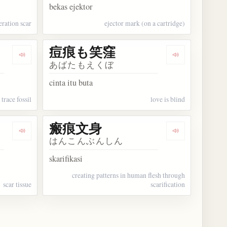
bekas ejektor
eration scar
ejector mark (on a cartridge)
痘痕も笑窪
Dengarkan kosakata 生痕化石
Dengarkan k
あばたもえくぼ
cinta itu buta
trace fossil
love is blind
瘢痕文身
Dengarkan kosakata 瘢痕組織
Dengarkan ko
はんこんぶんしん
skarifikasi
creating patterns in human flesh through
scar tissue
scarification