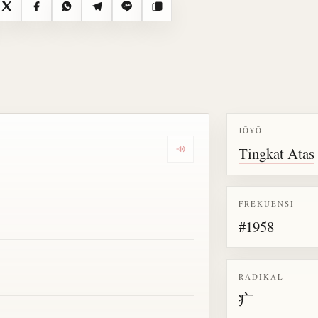
X
Facebook
WhatsApp
Telegram
Line
Salin
JŌYŌ
Tingkat Atas
Dengarkan semua bacaan untu
FREKUENSI
#1958
RADIKAL
疒