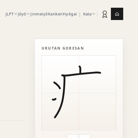
|
JLPT
Jōyō
Jinmeiyō
Kanken
Hyōgai
Kata
Statistik latihan
Jepang.or
URUTAN GORESAN