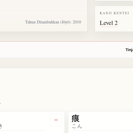
KANJI KENTEI
Level 2
Tahun Ditambahkan (Jōyō): 2010
Tinj
.
痕
ata 跡
Dengarkan kosakata 痕跡
き
こん