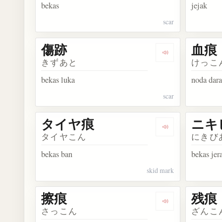
bekas
jejak
scar
傷跡
血痕
Dengarkan kosa
きずあと
けっこ
bekas luka
noda dar
scar
タイヤ痕
ニキ
Dengarkan kos
タイヤこん
にきび
bekas ban
bekas jer
skid mark
擦痕
残痕
Dengarkan kosa
さっこん
ざんこ