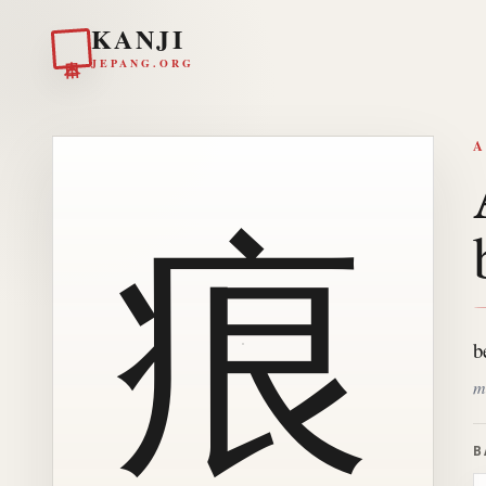
KANJI
日本
JEPANG.ORG
A
痕
b
m
B