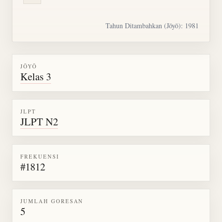
Tahun Ditambahkan (Jōyō): 1981
JŌYŌ
Kelas 3
JLPT
JLPT N2
FREKUENSI
#1812
JUMLAH GORESAN
5