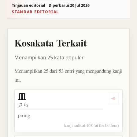
Tinjauan editorial
Diperbarui 20 Jul 2026
STANDAR EDITORIAL
Kosakata Terkait
Menampilkan 25 kata populer
Menampilkan 25 dari 53 entri yang mengandung kanji
ini.
皿
Dengarkan 
さら
piring
kanji radical 108 (at the bottom)