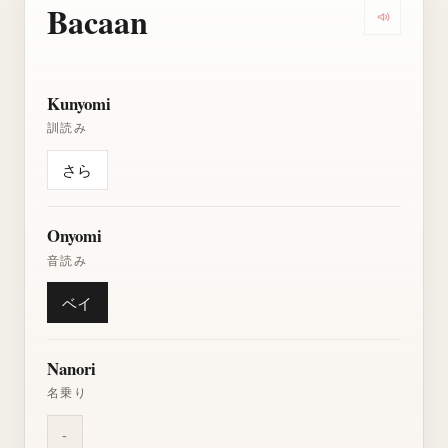
Bacaan
Dengarkan
Kunyomi
訓読み
さら
Onyomi
音読み
ベイ
Nanori
名乗り
-