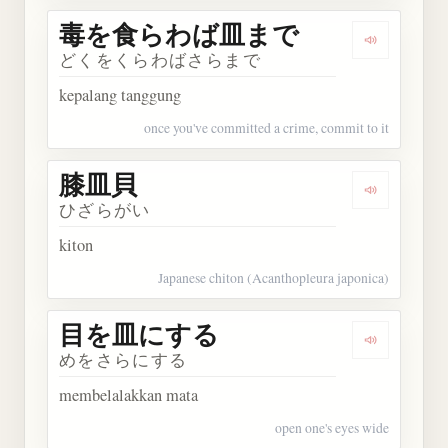
毒を食らわば皿まで
Dengark
どくをくらわばさらまで
kepalang tanggung
once you've committed a crime, commit to it
膝皿貝
Dengarkan
ひざらがい
kiton
Japanese chiton (Acanthopleura japonica)
目を皿にする
Dengarka
めをさらにする
membelalakkan mata
open one's eyes wide