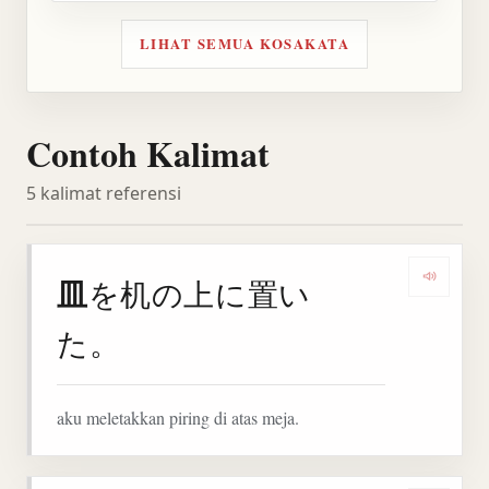
LIHAT SEMUA KOSAKATA
Contoh Kalimat
5 kalimat referensi
皿
を机の上に置い
Denga
た。
aku meletakkan piring di atas meja.