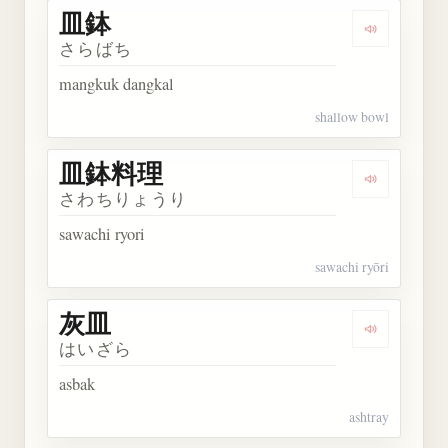
皿鉢
Dengarkan 
さらばち
mangkuk dangkal
shallow bowl
皿鉢料理
Dengarkan
さわちりょうり
sawachi ryori
sawachi ryōri
灰皿
Dengarkan 
はいざら
asbak
ashtray