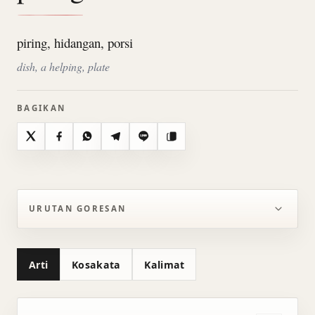
piring, hidangan, porsi
dish, a helping, plate
BAGIKAN
X
Facebook
WhatsApp
Telegram
Line
Salin
URUTAN GORESAN
Arti
Kosakata
Kalimat