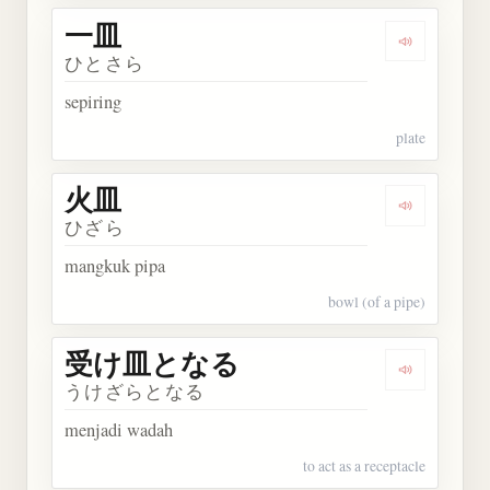
一皿
Dengarkan 
ひとさら
sepiring
plate
火皿
Dengarkan 
ひざら
mangkuk pipa
bowl (of a pipe)
受け皿となる
Dengarka
うけざらとなる
menjadi wadah
to act as a receptacle