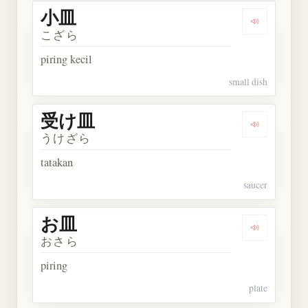
小皿
Dengarkan 
こざら
piring kecil
small dish
受け皿
Dengarkan
うけざら
tatakan
saucer
お皿
Dengarkan 
おさら
piring
plate