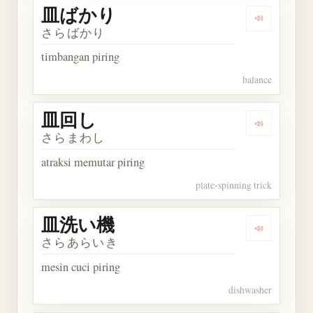
皿ばかり
Dengarkan
さらばかり
timbangan piring
balance
皿回し
Dengarkan
さらまわし
atraksi memutar piring
plate-spinning trick
皿洗い機
Dengarkan
さらあらいき
mesin cuci piring
dishwasher