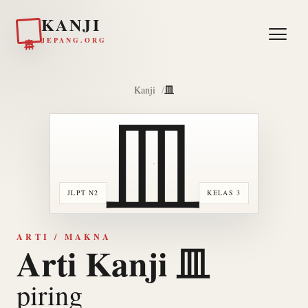
KANJI
日本
JEPANG.ORG
皿
Kanji
皿
JLPT N2
KELAS 3
ARTI / MAKNA
Arti Kanji 皿
piring