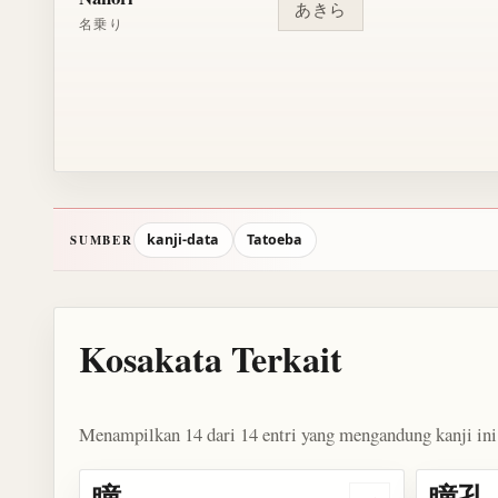
あきら
名乗り
kanji-data
Tatoeba
SUMBER
Kosakata Terkait
Menampilkan 14 dari 14 entri yang mengandung kanji ini
瞳
瞳孔