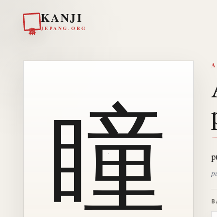
KANJI
日本
JEPANG.ORG
A
瞳
p
pu
B