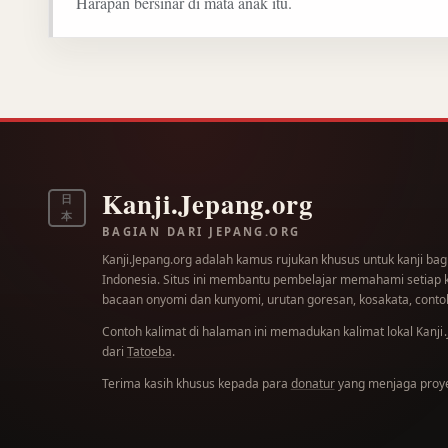
Harapan bersinar di mata anak itu.
Kanji.Jepang.org
日
本
BAGIAN DARI JEPANG.ORG
Kanji.Jepang.org adalah kamus rujukan khusus untuk kanji bag
Indonesia. Situs ini membantu pembelajar memahami setiap kar
bacaan onyomi dan kunyomi, urutan goresan, kosakata, contoh
Contoh kalimat di halaman ini memadukan kalimat lokal
Kanji
dari
Tatoeba
.
Terima kasih khusus kepada para
donatur
yang menjaga proyek