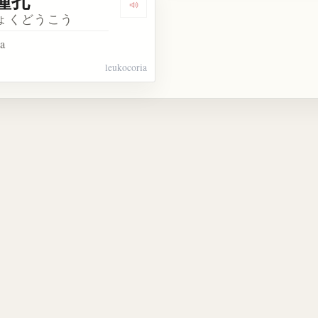
瞳孔
kata 散瞳薬
Dengarkan kosakata 白色瞳孔
ょくどうこう
ia
leukocoria