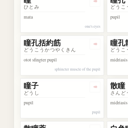
Dengarkan kosak
ひとみ
どうこ
mata
pupil
one's eyes
瞳孔括約筋
瞳孔
Dengarkan kos
どうこうかつやくきん
どうこ
otot sfingter pupil
midriasis
sphincter muscle of the pupil
瞳子
散瞳
Dengarkan kosa
どうし
さんど
pupil
midriasis
pupil