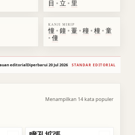
目
•
立
•
里
KANJI MIRIP
憧
•
鐘
•
罿
•
穜
•
橦
•
童
•
僮
auan editorial
Diperbarui 20 Jul 2026
STANDAR EDITORIAL
Menampilkan 14 kata populer
瞳孔拡張