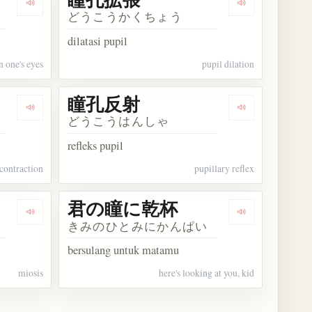
Dengarkan kosakata 瞳を凝らす
Dengarkan ko
どうこうかくちょう
dilatasi pupil
in one's eyes
pupil dilation
瞳孔反射
Dengarkan kosakata 瞳孔縮小
Dengarkan ko
どうこうはんしゃ
refleks pupil
 contraction
pupillary reflex
君の瞳に乾杯
Dengarkan kosakata 縮瞳
Dengarkan k
きみのひとみにかんぱい
bersulang untuk matamu
miosis
here's looking at you, kid