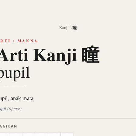
瞳
Kanji
RTI / MAKNA
Arti Kanji 瞳
pupil
upil, anak mata
pil (of eye)
AGIKAN