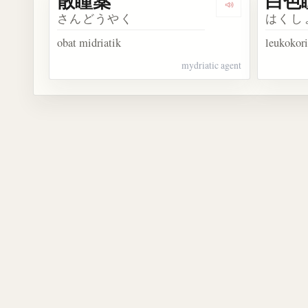
散瞳薬
白色
Dengarkan kosa
さんどうやく
はくし
obat midriatik
leukokor
mydriatic agent