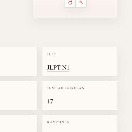
Putar ulang animasi
Kontrol animasi urutan goresa
Perbesar animasi
JLPT
k kanji 瞳
JLPT N1
JUMLAH GORESAN
17
KOMPONEN