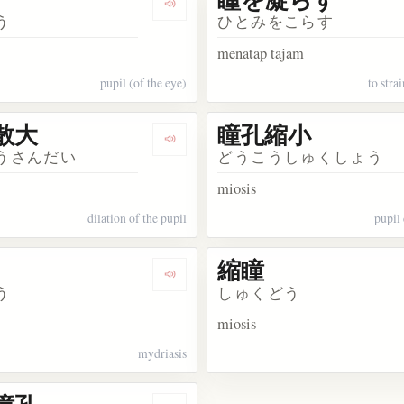
ata 瞳
Dengarkan kosakata 瞳孔
う
ひとみをこらす
menatap tajam
pupil (of the eye)
to stra
散大
瞳孔縮小
akata 瞳孔括約筋
Dengarkan kosakata 瞳孔散大
うさんだい
どうこうしゅくしょう
miosis
dilation of the pupil
pupil
縮瞳
kata 瞳子
Dengarkan kosakata 散瞳
う
しゅくどう
miosis
mydriasis