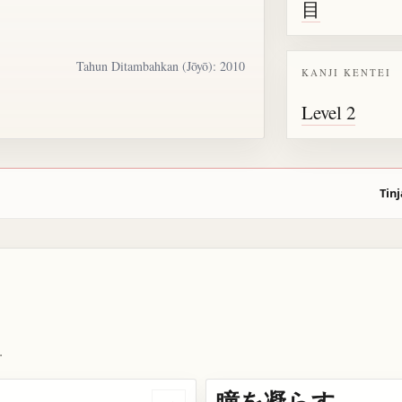
目
Tahun Ditambahkan (Jōyō): 2010
KANJI KENTEI
Level 2
Tinj
.
瞳を凝らす