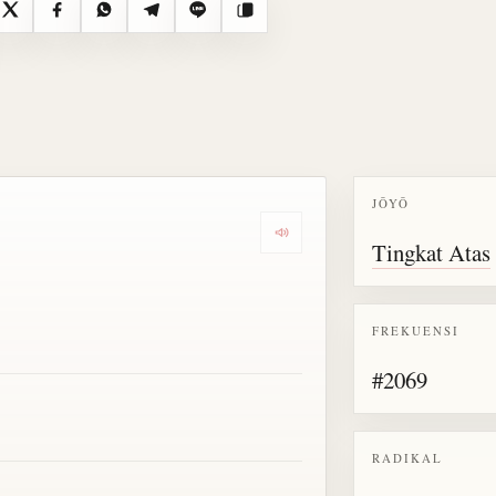
X
Facebook
WhatsApp
Telegram
Line
Salin
JŌYŌ
Dengarkan semua bacaan untu
Tingkat Atas
FREKUENSI
#2069
RADIKAL