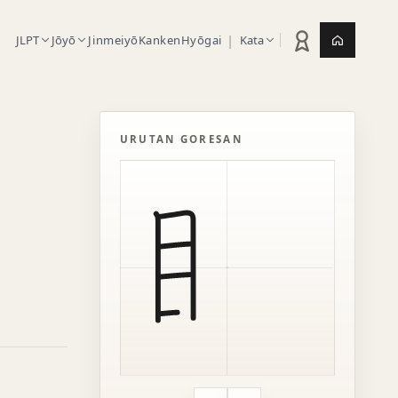
|
JLPT
Jōyō
Jinmeiyō
Kanken
Hyōgai
Kata
Statistik latihan
Jepang.or
URUTAN GORESAN