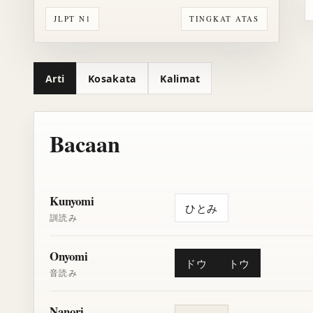
JLPT N1
TINGKAT ATAS
Arti
Kosakata
Kalimat
Bacaan
Kunyomi
ひとみ
訓読み
Onyomi
ドウ
トウ
音読み
Nanori