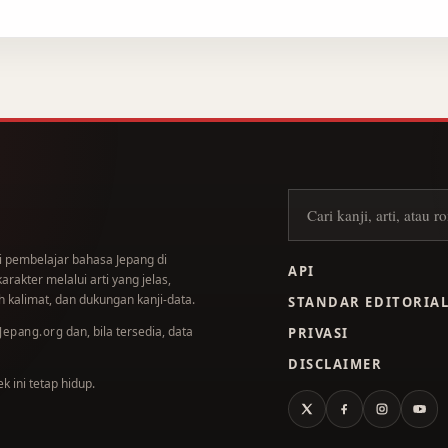
Cari kanji
i pembelajar bahasa Jepang di
API
akter melalui arti yang jelas,
 kalimat, dan dukungan kanji-data.
STANDAR EDITORIA
dan, bila tersedia, data
.Jepang.org
PRIVASI
DISCLAIMER
 ini tetap hidup.
X
Facebook
Instagram
You