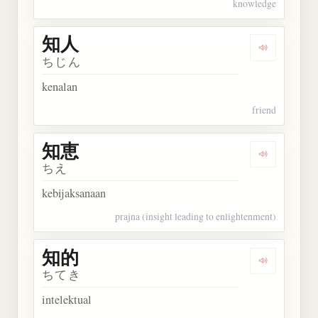
knowledge
知人
Dengarkan 
ちじん
kenalan
friend
知恵
Dengarkan 
ちえ
kebijaksanaan
prajna (insight leading to enlightenment)
知的
Dengarkan 
ちてき
intelektual