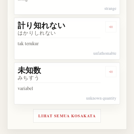
strange
計り知れない
Dengarka
はかりしれない
tak terukur
unfathomable
未知数
Dengarkan
みちすう
variabel
unknown quantity
LIHAT SEMUA KOSAKATA