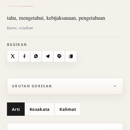
tahu, mengetahui, kebijaksanaan, pengetahuan
know, wisdom
BAGIKAN
X
Facebook
WhatsApp
Telegram
Line
Salin
URUTAN GORESAN
Arti
Kosakata
Kalimat