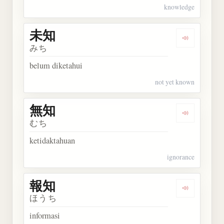
knowledge
未知
Dengarkan 
みち
belum diketahui
not yet known
無知
Dengarkan 
むち
ketidaktahuan
ignorance
報知
Dengarkan 
ほうち
informasi