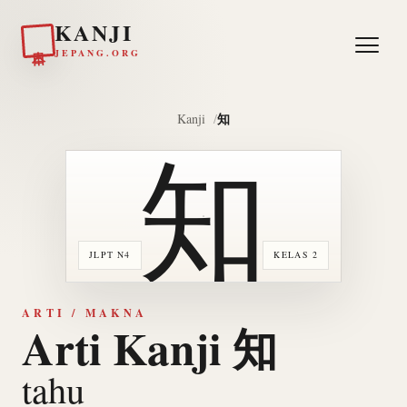
KANJI
日本
JEPANG.ORG
知
Kanji
知
JLPT N4
KELAS 2
ARTI / MAKNA
Arti Kanji 知
tahu