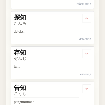
information
探知
Dengarkan 
たんち
deteksi
detection
存知
Dengarkan 
ぞんじ
tahu
knowing
告知
Dengarkan 
こくち
pengumuman