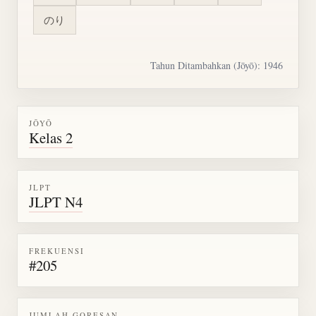
のり
Tahun Ditambahkan (Jōyō): 1946
JŌYŌ
Kelas 2
JLPT
JLPT N4
FREKUENSI
#205
JUMLAH GORESAN