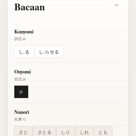
Bacaan
Dengarkan
Kunyomi
訓読み
し.る
し.らせる
Onyomi
音読み
チ
Nanori
名乗り
さと
さとる
しり
しれ
とも