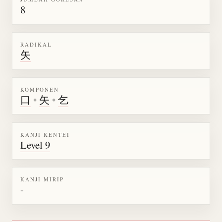
8
RADIKAL
矢
KOMPONEN
口
•
矢
•
乞
KANJI KENTEI
Level 9
KANJI MIRIP
-