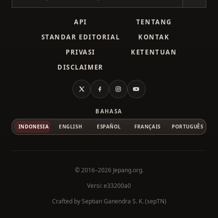
Cari kanji
API
TENTANG
STANDAR EDITORIAL
KONTAK
PRIVASI
KETENTUAN
DISCLAIMER
X
Facebook
Instagram
YouTube
BAHASA
INDONESIA
ENGLISH
ESPAÑOL
FRANÇAIS
PORTUGUÊS
© 2016–2026
Jepang.org
.
Versi: e33200a0
Crafted by
Septian Ganendra S. K. (sepTN)