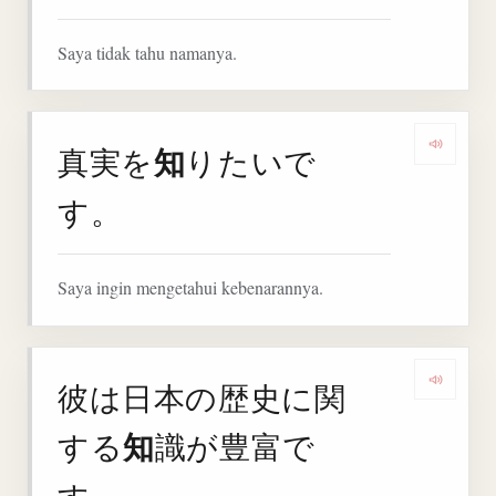
Saya tidak tahu namanya.
知
真実を
りたいで
Denga
す。
Saya ingin mengetahui kebenarannya.
彼は日本の歴史に関
Deng
知
する
識が豊富で
す。