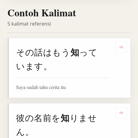
Contoh Kalimat
5 kalimat referensi
知
その話はもう
って
Denga
います。
Saya sudah tahu cerita itu.
知
彼の名前を
りませ
Denga
ん。