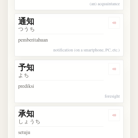
(an) acquaintance
通知
Dengarkan 
つうち
pemberitahuan
notification (on a smartphone, PC, etc.)
予知
Dengarkan 
よち
prediksi
foresight
承知
Dengarkan 
しょうち
setuju