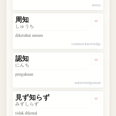
notice
周知
Dengarkan 
しゅうち
diketahui umum
common knowledge
認知
Dengarkan 
にんち
pengakuan
acknowledgement
見ず知らず
Dengarka
みずしらず
tidak dikenal