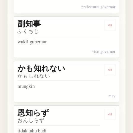
prefectural governor
副知事
Dengarkan
ふくちじ
wakil gubernur
vice-governor
かも知れない
Dengarka
かもしれない
mungkin
may
恩知らず
Dengarkan
おんしらず
tidak tahu budi