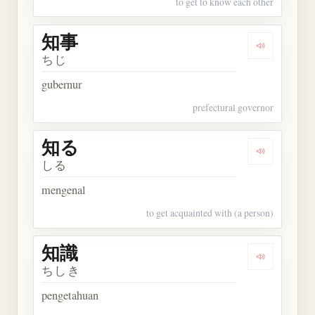
to get to know each other
知事
Dengarkan 
ちじ
gubernur
prefectural governor
知る
Dengarkan 
しる
mengenal
to get acquainted with (a person)
知識
Dengarkan 
ちしき
pengetahuan