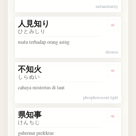
unfamiliarity
人見知り
Dengarkan
ひとみしり
malu terhadap orang asing
shyness
不知火
Dengarkan
しらぬい
cahaya misterius di laut
phosphorescent light
県知事
Dengarkan
けんちじ
gubernur prefektur