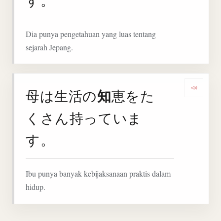
Dia punya pengetahuan yang luas tentang
sejarah Jepang.
知
母は生活の
恵をた
Deng
くさん持っていま
す。
Ibu punya banyak kebijaksanaan praktis dalam
hidup.