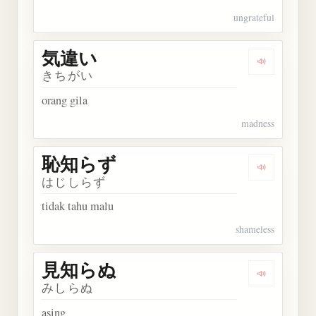
ungrateful
気違い
Dengarkan
きちがい
orang gila
madness
恥知らず
Dengarkan
はじしらず
tidak tahu malu
shameless
見知らぬ
Dengarkan
みしらぬ
asing