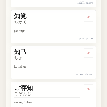
intelligence
知覚
Dengarkan 
ちかく
persepsi
perception
知己
Dengarkan 
ちき
kenalan
acquaintance
ご存知
Dengarkan
ごぞんじ
mengetahui