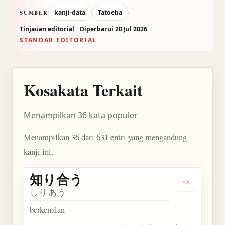
kanji-data
Tatoeba
SUMBER
Tinjauan editorial
Diperbarui 20 Jul 2026
STANDAR EDITORIAL
Kosakata Terkait
Menampilkan 36 kata populer
Menampilkan 36 dari 631 entri yang mengandung
kanji ini.
知り合う
Dengarkan
しりあう
berkenalan