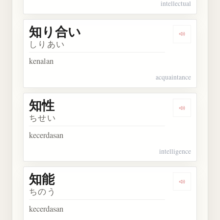
intellectual
知り合い
Dengarkan
しりあい
kenalan
acquaintance
知性
Dengarkan 
ちせい
kecerdasan
intelligence
知能
Dengarkan 
ちのう
kecerdasan