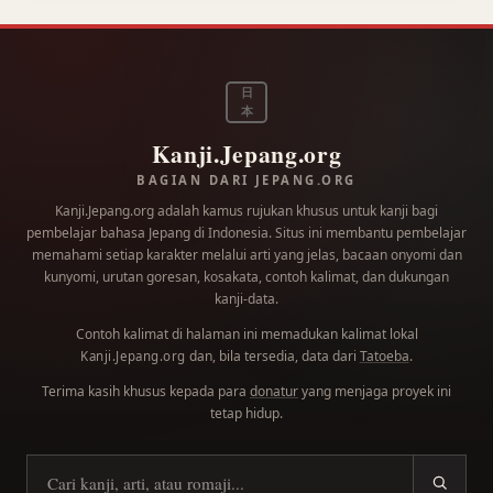
日
本
Kanji.Jepang.org
BAGIAN DARI JEPANG.ORG
Kanji.Jepang.org adalah kamus rujukan khusus untuk kanji bagi
pembelajar bahasa Jepang di Indonesia. Situs ini membantu pembelajar
memahami setiap karakter melalui arti yang jelas, bacaan onyomi dan
kunyomi, urutan goresan, kosakata, contoh kalimat, dan dukungan
kanji-data.
Contoh kalimat di halaman ini memadukan kalimat lokal
dan, bila tersedia, data dari
Tatoeba
.
Kanji.Jepang.org
Terima kasih khusus kepada para
donatur
yang menjaga proyek ini
tetap hidup.