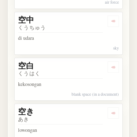
air force
空中
Dengarkan 
くうちゅう
di udara
sky
空白
Dengarkan 
くうはく
kekosongan
blank space (in a document)
空き
Dengarkan 
あき
lowongan