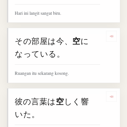
Hari ini langit sangat biru.
空
その部屋は今、
に
Denga
なっている。
Ruangan itu sekarang kosong.
空
彼の言葉は
しく響
Denga
いた。