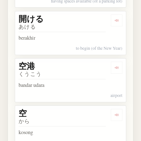
having spaces available (of a parking lot)
開ける
Dengarkan
あける
berakhir
to begin (of the New Year)
空港
Dengarkan 
くうこう
bandar udara
airport
空
Dengarkan 
から
kosong