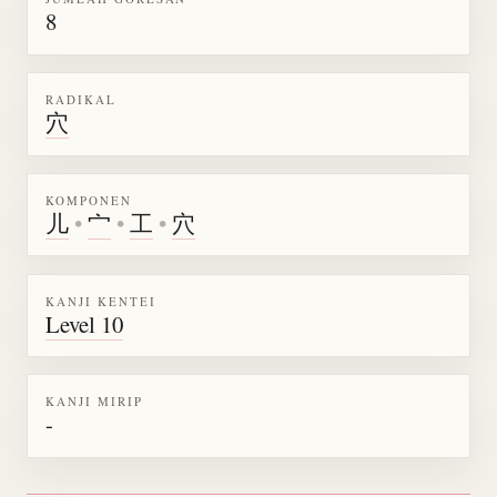
8
RADIKAL
穴
KOMPONEN
儿
•
宀
•
工
•
穴
KANJI KENTEI
Level 10
KANJI MIRIP
-