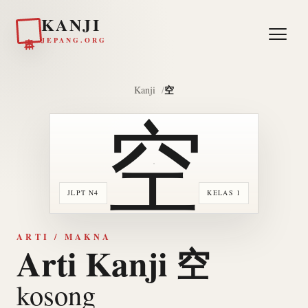
KANJI
日本
JEPANG.ORG
空
Kanji
空
JLPT N4
KELAS 1
ARTI / MAKNA
Arti Kanji 空
kosong