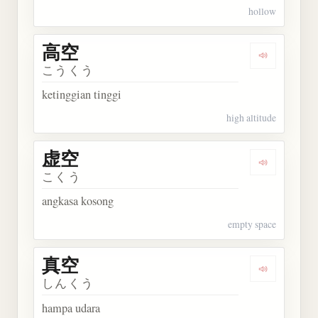
hollow
高空
Dengarkan 
こうくう
ketinggian tinggi
high altitude
虚空
Dengarkan 
こくう
angkasa kosong
empty space
真空
Dengarkan 
しんくう
hampa udara