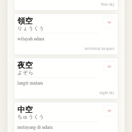
blue sky
領空
Dengarkan 
りょうくう
wilayah udara
territorial airspace
夜空
Dengarkan 
よぞら
langit malam
night sky
中空
Dengarkan 
ちゅうくう
melayang di udara