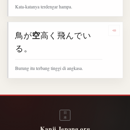
Kata-katanya terdengar hampa.
空
鳥が
高く飛んでい
Denga
る。
Burung itu terbang tinggi di angkasa.
日
本
Kanji.Jepang.org