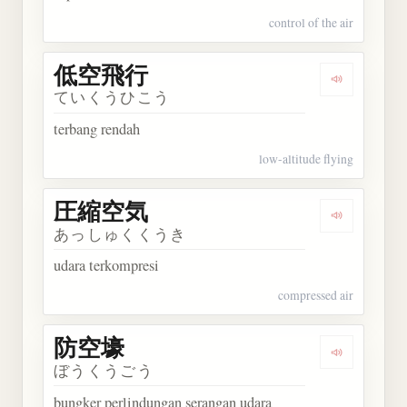
control of the air
低空飛行
Dengarkan
ていくうひこう
terbang rendah
low-altitude flying
圧縮空気
Dengarkan
あっしゅくくうき
udara terkompresi
compressed air
防空壕
Dengarkan
ぼうくうごう
bungker perlindungan serangan udara