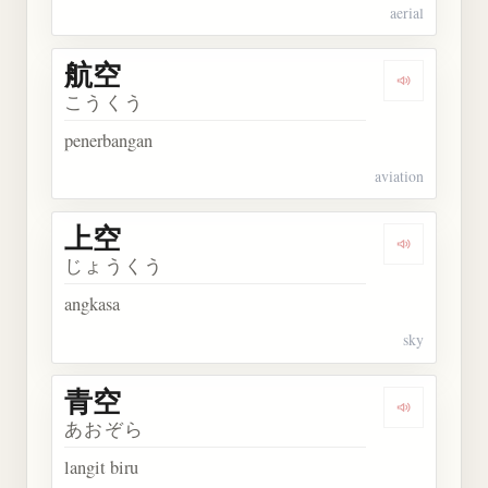
aerial
航空
Dengarkan 
こうくう
penerbangan
aviation
上空
Dengarkan 
じょうくう
angkasa
sky
青空
Dengarkan 
あおぞら
langit biru