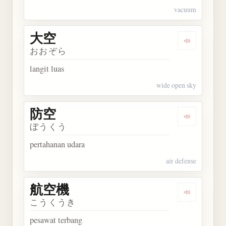
vacuum
大空
Dengarkan 
おおぞら
langit luas
wide open sky
防空
Dengarkan 
ぼうくう
pertahanan udara
air defense
航空機
Dengarkan
こうくうき
pesawat terbang