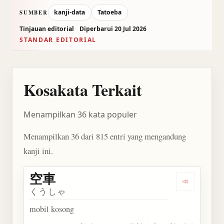
kanji-data
Tatoeba
SUMBER
Tinjauan editorial
Diperbarui 20 Jul 2026
STANDAR EDITORIAL
Kosakata Terkait
Menampilkan 36 kata populer
Menampilkan 36 dari 815 entri yang mengandung
kanji ini.
空車
Dengarkan 
くうしゃ
mobil kosong