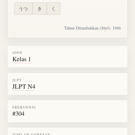
うつ
き
く
Tahun Ditambahkan (Jōyō): 1946
JŌYŌ
Kelas 1
JLPT
JLPT N4
FREKUENSI
#304
JUMLAH GORESAN