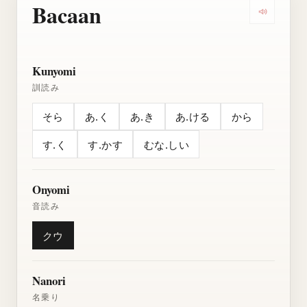
Bacaan
Dengarkan
Kunyomi
訓読み
そら
あ.く
あ.き
あ.ける
から
す.く
す.かす
むな.しい
Onyomi
音読み
クウ
Nanori
名乗り