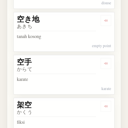
disuse
空き地
Dengarkan
あきち
tanah kosong
empty point
空手
Dengarkan 
からて
karate
karate
架空
Dengarkan 
かくう
fiksi