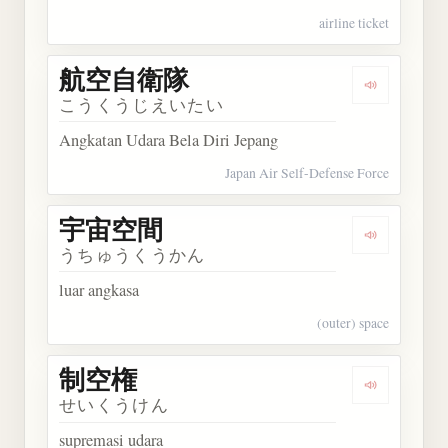
airline ticket
航空自衛隊
Dengarka
こうくうじえいたい
Angkatan Udara Bela Diri Jepang
Japan Air Self-Defense Force
宇宙空間
Dengarkan
うちゅうくうかん
luar angkasa
(outer) space
制空権
Dengarkan
せいくうけん
supremasi udara