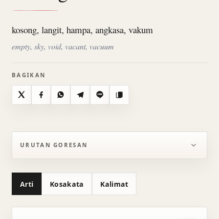
kosong, langit, hampa, angkasa, vakum
empty, sky, void, vacant, vacuum
BAGIKAN
X
Facebook
WhatsApp
Telegram
Line
Salin
URUTAN GORESAN
Arti
Kosakata
Kalimat