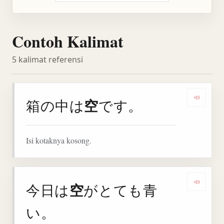
Contoh Kalimat
5 kalimat referensi
空
箱の中は
です。
Denga
Isi kotaknya kosong.
空
今日は
がとても青
Denga
い。