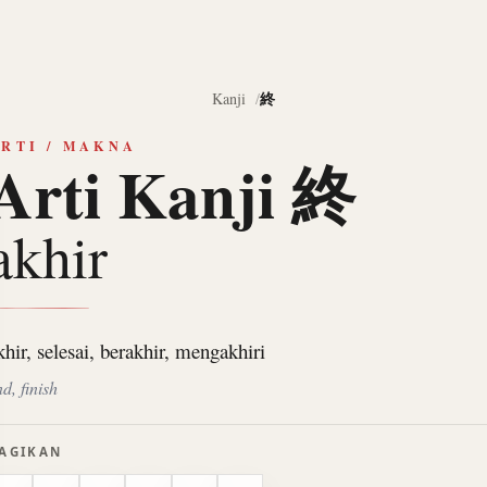
終
Kanji
RTI / MAKNA
Arti Kanji 終
akhir
khir, selesai, berakhir, mengakhiri
d, finish
AGIKAN