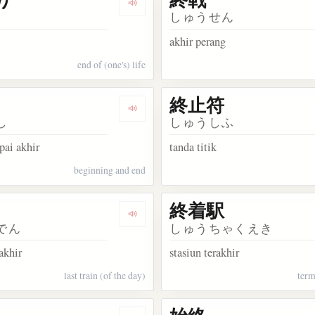
kata 終日
Dengarkan kosakata 終わり
しゅうせん
akhir perang
end of (one's) life
終止符
kata 終える
Dengarkan kosakata 終始
し
しゅうしふ
pai akhir
tanda titik
beginning and end
終着駅
kata 終点
Dengarkan kosakata 終電
でん
しゅうちゃくえき
rakhir
stasiun terakhir
last train (of the day)
term