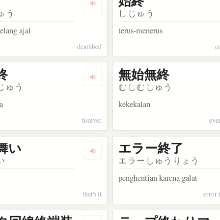
始終
kata 最終
Dengarkan kosakata 臨終
ゅう
しじゅう
elang ajal
terus-menerus
deathbed
c
終
無始無終
akata 一部始終
Dengarkan kosakata 末始終
じゅう
むしむしゅう
a
kekekalan
forever
eve
舞い
エラー終了
kata 最終的
Dengarkan kosakata お仕舞い
い
エラーしゅうりょう
penghentian karena galat
that's it
error 