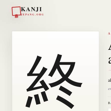
KANJI
日本
JEPANG.ORG
A
終
a
en
B