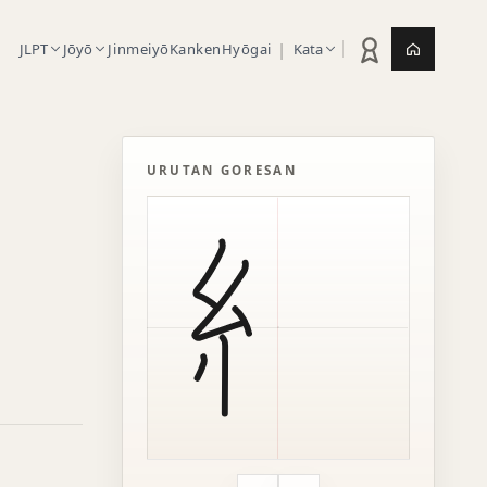
|
JLPT
Jōyō
Jinmeiyō
Kanken
Hyōgai
Kata
Statistik latihan
Jepang.or
URUTAN GORESAN