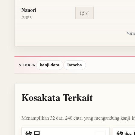
Nanori
ばて
名乗り
Vari
kanji-data
Tatoeba
SUMBER
Kosakata Terkait
Menampilkan 32 dari 240 entri yang mengandung kanji in
終日
終わ