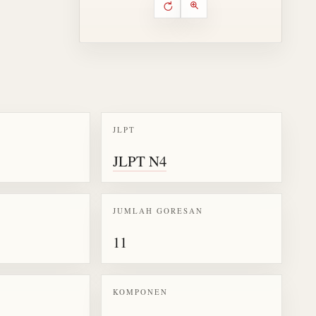
Putar ulang animasi
Kontrol animasi urutan goresa
Perbesar animasi
JLPT
k kanji 終
JLPT N4
JUMLAH GORESAN
11
KOMPONEN