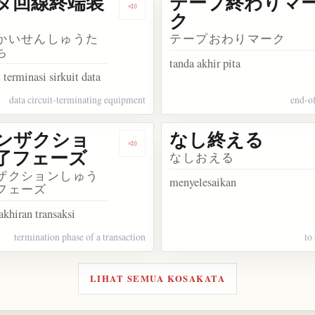
タ回線終端装
テープ終わりマ
akata し終える
Dengarkan kosakata データ回線終端
ク
かいせんしゅうた
テープおわりマーク
ち
tanda akhir pita
 terminasi sirkuit data
data circuit-terminating equipment
end-o
ンザクショ
なし終える
sakata テキスト終結
Dengarkan kosakata トランザク
了フェーズ
なしおえる
ザクションしゅう
menyelesaikan
フェーズ
akhiran transaksi
termination phase of a transaction
to
LIHAT SEMUA KOSAKATA