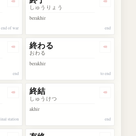
Dengarkan kosakata 終戦
Dengarkan kos
しゅうりょう
berakhir
end of war
end
終わる
Dengarkan kosakata 終止符
Dengarkan ko
おわる
berakhir
end
to end
終結
Dengarkan kosakata 終着駅
Dengarkan kos
しゅうけつ
akhir
inal station
end