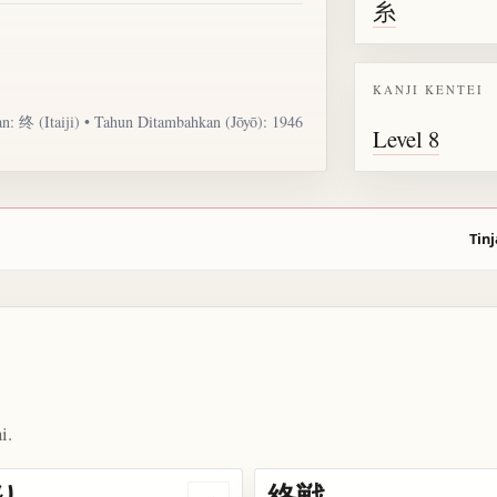
糸
KANJI KENTEI
an: 终 (Itaiji) • Tahun Ditambahkan (Jōyō): 1946
Level 8
Tinj
i.
り
終戦