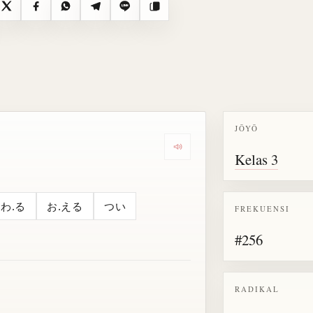
X
Facebook
WhatsApp
Telegram
Line
Salin
JŌYŌ
Dengarkan semua bacaan untu
Kelas 3
わ.る
お.える
つい
FREKUENSI
#256
RADIKAL