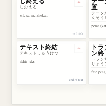
し終える
デー
Dengarkan kos
置
しおえる
データ
selesai melakukan
んそう
perangkat
to finish
テキスト終結
トラ
Dengarkan ko
ン終
テキストしゅうけつ
トラン
akhir teks
りょう
fase peng
end of text