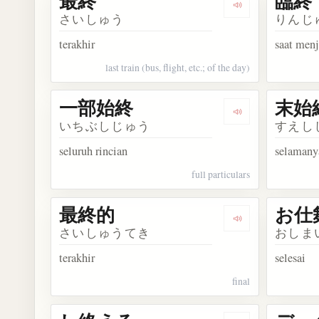
最終
臨終
Dengarkan kosa
さいしゅう
りんじ
terakhir
saat menj
last train (bus, flight, etc.; of the day)
一部始終
末始
Dengarkan kos
いちぶしじゅう
すえし
seluruh rincian
selamany
full particulars
最終的
お仕
Dengarkan kosa
さいしゅうてき
おしま
terakhir
selesai
final