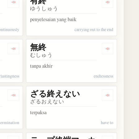
有終
Dengarkan kosakata 始終
Dengarkan kos
ゆうしゅう
penyelesaian yang baik
ontinuously
carrying out to the end
無終
Dengarkan kosakata 無始無終
Dengarkan kos
むしゅう
tanpa akhir
rlastingness
endlessness
ざる終えない
Dengarkan kosakata エラー終了
Dengarkan k
ざるおえない
terpaksa
termination
have to