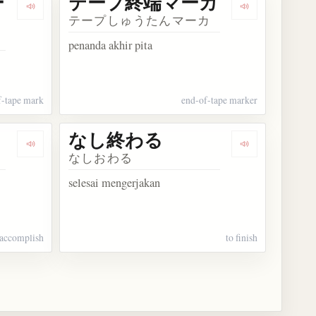
ー
テープ終端マーカ
装置
Dengarkan kosakata テープ終わりマーク
Dengarkan 
テープしゅうたんマーカ
penanda akhir pita
f-tape mark
end-of-tape marker
なし終わる
ション終了フェーズ
Dengarkan kosakata なし終える
Dengarkan k
なしおわる
selesai mengerjakan
 accomplish
to finish