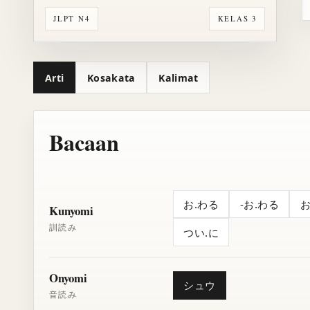
JLPT N4
KELAS 3
Arti
Kosakata
Kalimat
Bacaan
お.わる
-お.わる
お
Kunyomi
訓読み
つい.に
Onyomi
シュウ
音読み