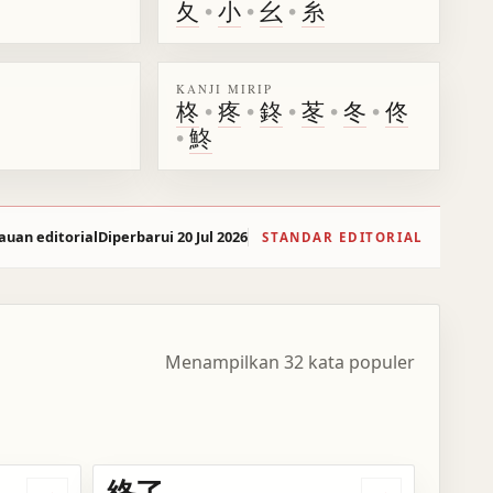
夂
•
小
•
幺
•
糸
KANJI MIRIP
柊
•
疼
•
鉖
•
苳
•
冬
•
佟
•
鮗
auan editorial
Diperbarui 20 Jul 2026
STANDAR EDITORIAL
Menampilkan 32 kata populer
終了