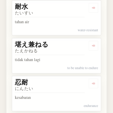
耐水
Dengarkan 
たいすい
tahan air
water-resistant
堪え兼ねる
Dengarka
たえかねる
tidak tahan lagi
to be unable to endure
忍耐
Dengarkan 
にんたい
kesabaran
endurance