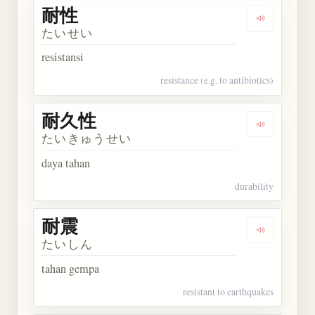
耐性
Dengarkan 
たいせい
resistansi
resistance (e.g. to antibiotics)
耐久性
Dengarkan
たいきゅうせい
daya tahan
durability
耐震
Dengarkan 
たいしん
tahan gempa
resistant to earthquakes