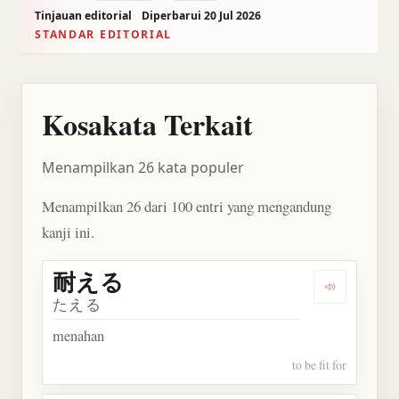
Tinjauan editorial
Diperbarui 20 Jul 2026
STANDAR EDITORIAL
Kosakata Terkait
Menampilkan 26 kata populer
Menampilkan 26 dari 100 entri yang mengandung
kanji ini.
耐える
Dengarkan
たえる
menahan
to be fit for