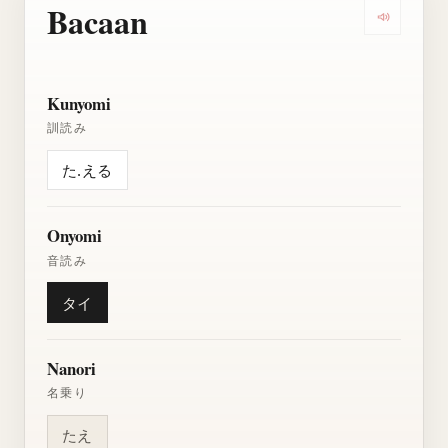
Bacaan
Dengarkan
Kunyomi
訓読み
た.える
Onyomi
音読み
タイ
Nanori
名乗り
たえ