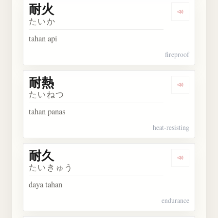
耐火
Dengarkan 
たいか
tahan api
fireproof
耐熱
Dengarkan 
たいねつ
tahan panas
heat-resisting
耐久
Dengarkan 
たいきゅう
daya tahan
endurance