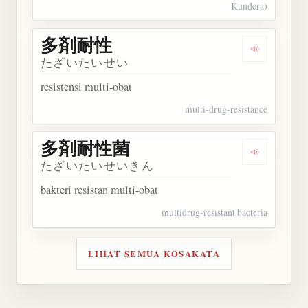
Kundera)
多剤耐性
Dengarkan
たざいたいせい
resistensi multi-obat
multi-drug-resistance
多剤耐性菌
Dengarka
たざいたいせいきん
bakteri resistan multi-obat
multidrug-resistant bacteria
LIHAT SEMUA KOSAKATA