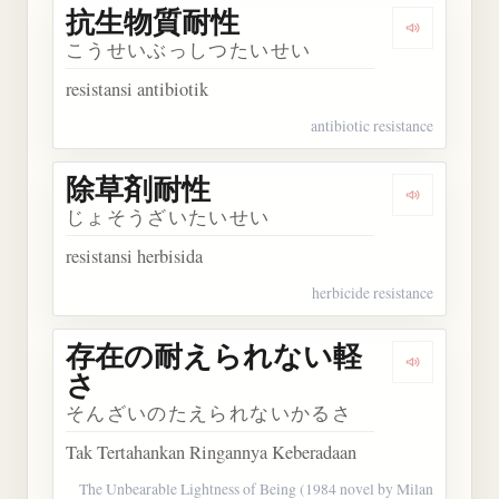
抗生物質耐性
Dengarka
こうせいぶっしつたいせい
resistansi antibiotik
antibiotic resistance
除草剤耐性
Dengarka
じょそうざいたいせい
resistansi herbisida
herbicide resistance
存在の耐えられない軽
Dengark
さ
そんざいのたえられないかるさ
Tak Tertahankan Ringannya Keberadaan
The Unbearable Lightness of Being (1984 novel by Milan