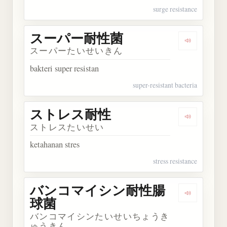
surge resistance
スーパー耐性菌
Dengarka
スーパーたいせいきん
bakteri super resistan
super-resistant bacteria
ストレス耐性
Dengarka
ストレスたいせい
ketahanan stres
stress resistance
バンコマイシン耐性腸
Dengark
球菌
バンコマイシンたいせいちょうき
ゅうきん