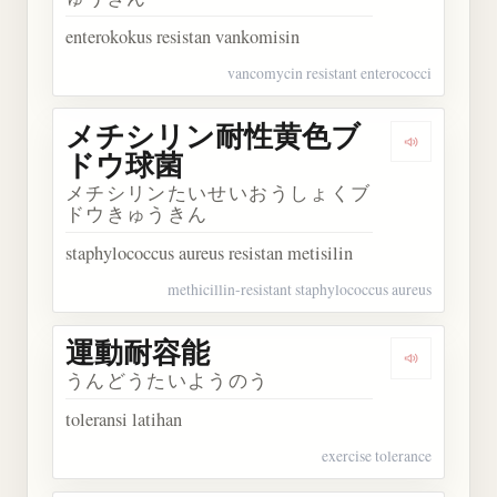
enterokokus resistan vankomisin
vancomycin resistant enterococci
メチシリン耐性黄色ブ
Dengark
ドウ球菌
メチシリンたいせいおうしょくブ
ドウきゅうきん
staphylococcus aureus resistan metisilin
methicillin-resistant staphylococcus aureus
運動耐容能
Dengarka
うんどうたいようのう
toleransi latihan
exercise tolerance