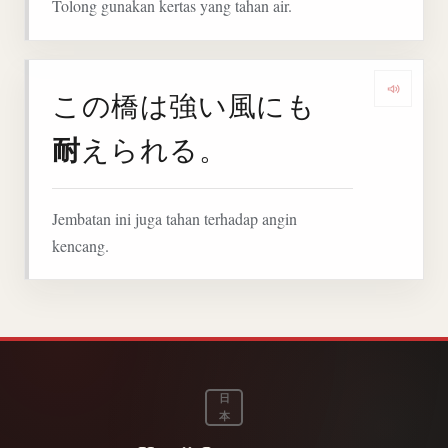
Tolong gunakan kertas yang tahan air.
この橋は強い風にも
Denga
耐
えられる。
Jembatan ini juga tahan terhadap angin
kencang.
日
本