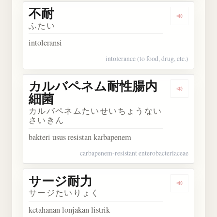
不耐
Dengarkan 
ふたい
intoleransi
intolerance (to food, drug, etc.)
カルバペネム耐性腸内
Dengark
細菌
カルバペネムたいせいちょうない
さいきん
bakteri usus resistan karbapenem
carbapenem-resistant enterobacteriaceae
サージ耐力
Dengarka
サージたいりょく
ketahanan lonjakan listrik