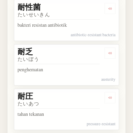
耐性菌
Dengarkan
たいせいきん
bakteri resistan antibiotik
antibiotic-resistant bacteria
耐乏
Dengarkan 
たいぼう
penghematan
austerity
耐圧
Dengarkan 
たいあつ
tahan tekanan
pressure-resistant