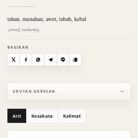
tahan, menahan, awet, tabah, kebal
-proof, enduring
BAGIKAN
X
Facebook
WhatsApp
Telegram
Line
Salin
URUTAN GORESAN
Arti
Kosakata
Kalimat