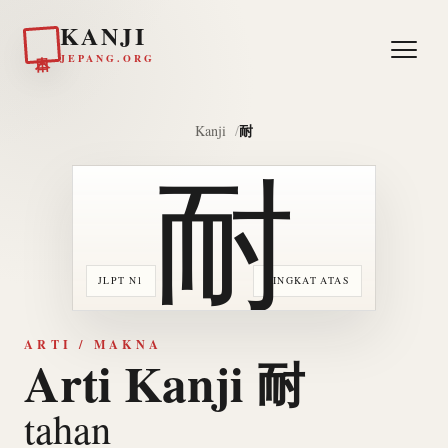
KANJI
日本
JEPANG.ORG
耐
Kanji
耐
JLPT N1
TINGKAT ATAS
ARTI / MAKNA
Arti Kanji 耐
tahan