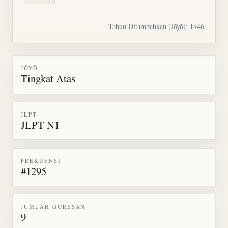
Tahun Ditambahkan (Jōyō): 1946
JŌYŌ
Tingkat Atas
JLPT
JLPT N1
FREKUENSI
#1295
JUMLAH GORESAN
9