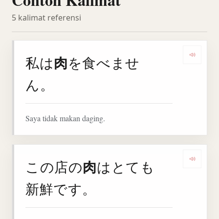
5 kalimat referensi
肉
私は
を食べませ
Denga
ん。
Saya tidak makan daging.
肉
この店の
はとても
Denga
新鮮です。