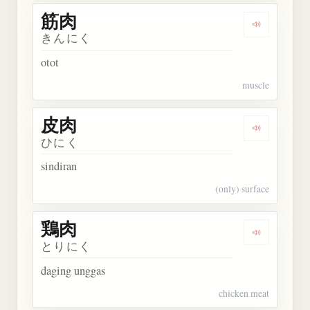
筋肉
Dengarkan 
きんにく
otot
muscle
皮肉
Dengarkan 
ひにく
sindiran
(only) surface
鶏肉
Dengarkan 
とりにく
daging unggas
chicken meat