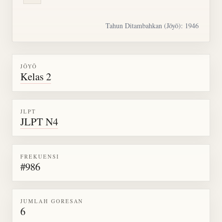
Tahun Ditambahkan (Jōyō): 1946
JŌYŌ
Kelas 2
JLPT
JLPT N4
FREKUENSI
#986
JUMLAH GORESAN
6