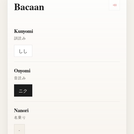
Bacaan
Dengarkan
Kunyomi
訓読み
しし
Onyomi
音読み
ニク
Nanori
名乗り
-