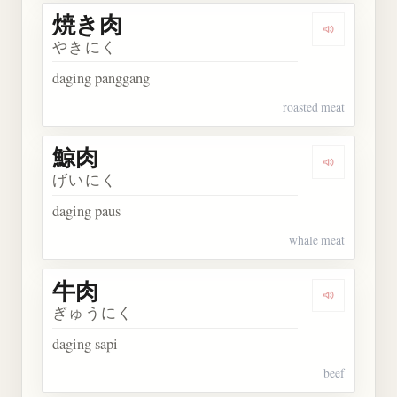
焼き肉
Dengarkan
やきにく
daging panggang
roasted meat
鯨肉
Dengarkan 
げいにく
daging paus
whale meat
牛肉
Dengarkan 
ぎゅうにく
daging sapi
beef