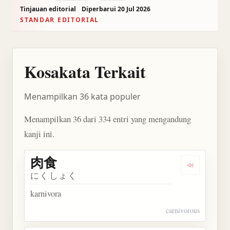
Tinjauan editorial
Diperbarui 20 Jul 2026
STANDAR EDITORIAL
Kosakata Terkait
Menampilkan 36 kata populer
Menampilkan 36 dari 334 entri yang mengandung
kanji ini.
肉食
Dengarkan 
にくしょく
karnivora
carnivorous