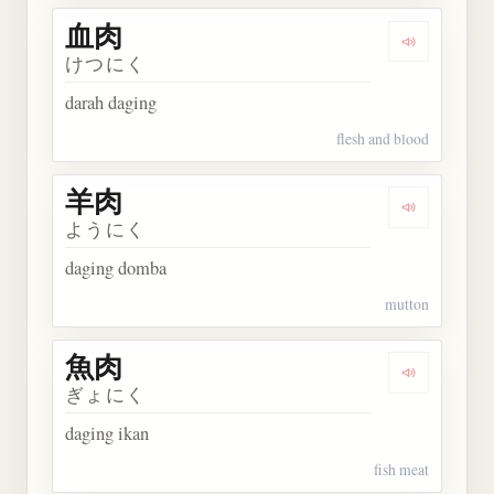
血肉
Dengarkan 
けつにく
darah daging
flesh and blood
羊肉
Dengarkan 
ようにく
daging domba
mutton
魚肉
Dengarkan 
ぎょにく
daging ikan
fish meat