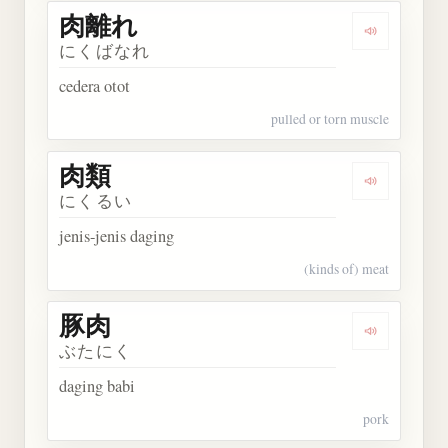
肉離れ
Dengarkan
にくばなれ
cedera otot
pulled or torn muscle
肉類
Dengarkan 
にくるい
jenis-jenis daging
(kinds of) meat
豚肉
Dengarkan 
ぶたにく
daging babi
pork