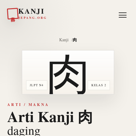
KANJI
日本
JEPANG.ORG
肉
Kanji
肉
JLPT N4
KELAS 2
ARTI / MAKNA
Arti Kanji 肉
daging