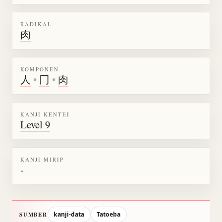
RADIKAL
肉
KOMPONEN
人
•
冂
•
肉
KANJI KENTEI
Level 9
KANJI MIRIP
-
kanji-data
Tatoeba
SUMBER