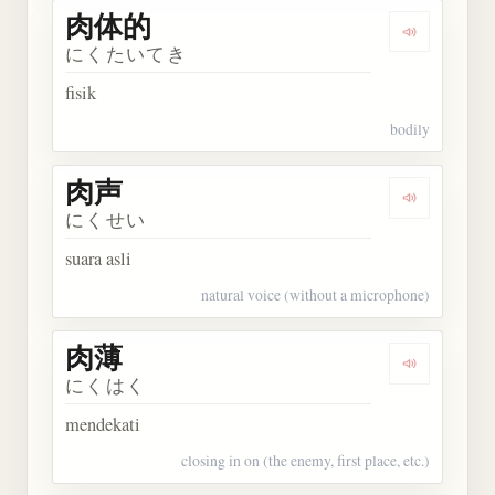
肉体的
Dengarkan
にくたいてき
fisik
bodily
肉声
Dengarkan 
にくせい
suara asli
natural voice (without a microphone)
肉薄
Dengarkan 
にくはく
mendekati
closing in on (the enemy, first place, etc.)