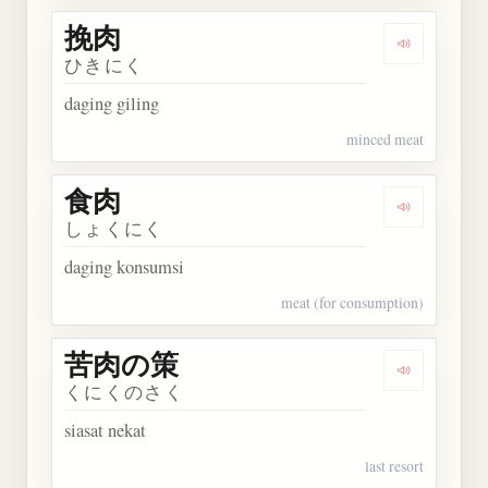
挽肉
Dengarkan 
ひきにく
daging giling
minced meat
食肉
Dengarkan 
しょくにく
daging konsumsi
meat (for consumption)
苦肉の策
Dengarkan
くにくのさく
siasat nekat
last resort