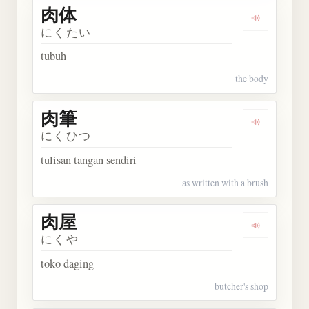
肉体
Dengarkan 
にくたい
tubuh
the body
肉筆
Dengarkan 
にくひつ
tulisan tangan sendiri
as written with a brush
肉屋
Dengarkan 
にくや
toko daging
butcher's shop