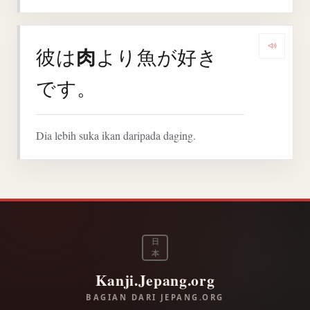
肉
彼は
より魚が好き
Denga
です。
Dia lebih suka ikan daripada daging.
日
本
Kanji.Jepang.org
BAGIAN DARI JEPANG.ORG