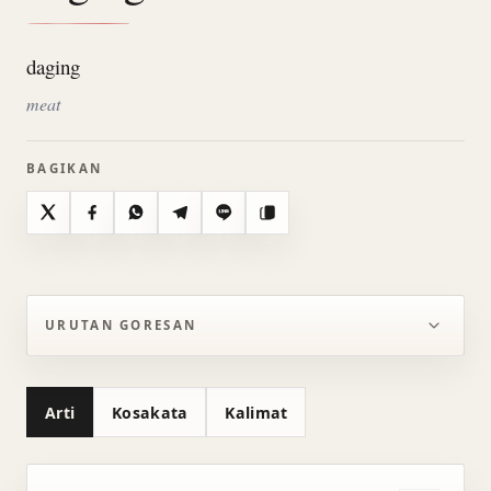
daging
meat
BAGIKAN
X
Facebook
WhatsApp
Telegram
Line
Salin
URUTAN GORESAN
Arti
Kosakata
Kalimat