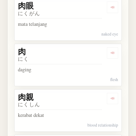
肉眼
Dengarkan 
にくがん
mata telanjang
naked eye
肉
Dengarkan 
にく
daging
flesh
肉親
Dengarkan 
にくしん
kerabat dekat
blood relationship