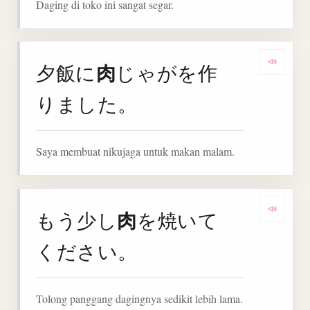
Daging di toko ini sangat segar.
肉
夕飯に
じゃがを作
Denga
りました。
Saya membuat nikujaga untuk makan malam.
肉
もう少し
を焼いて
Denga
ください。
Tolong panggang dagingnya sedikit lebih lama.