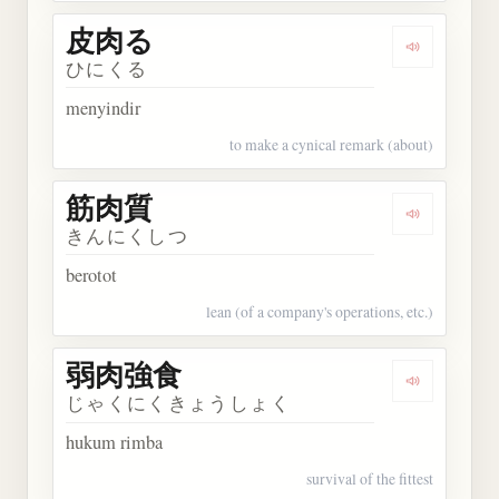
皮肉る
Dengarkan
ひにくる
menyindir
to make a cynical remark (about)
筋肉質
Dengarkan
きんにくしつ
berotot
lean (of a company's operations, etc.)
弱肉強食
Dengarkan
じゃくにくきょうしょく
hukum rimba
survival of the fittest