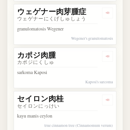
ウェゲナー肉芽腫症
Dengark
ウェゲナーにくげしゅしょう
granulomatosis Wegener
Wegener's granulomatosis
カポジ肉腫
Dengarka
カポジにくしゅ
sarkoma Kaposi
Kaposi's sarcoma
セイロン肉桂
Dengarka
セイロンにっけい
kayu manis ceylon
true cinnamon tree (Cinnamomum verum)