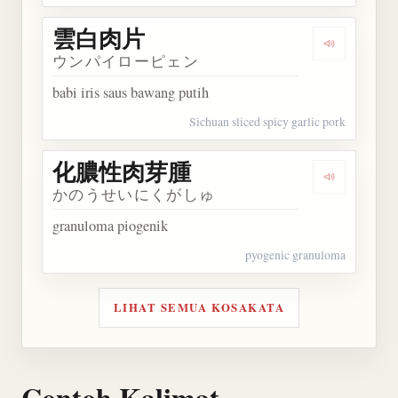
雲白肉片
Dengarkan
ウンパイローピェン
babi iris saus bawang putih
Sichuan sliced spicy garlic pork
化膿性肉芽腫
Dengarka
かのうせいにくがしゅ
granuloma piogenik
pyogenic granuloma
LIHAT SEMUA KOSAKATA
Contoh Kalimat