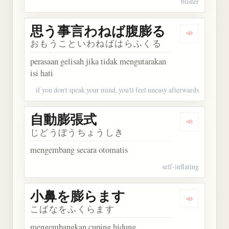
blister
思う事言わねば腹膨る
Dengark
おもうこといわねばはらふくる
perasaan gelisah jika tidak mengutarakan
isi hati
if you don't speak your mind, you'll feel uneasy afterwards
自動膨張式
Dengarka
じどうぼうちょうしき
mengembang secara otomatis
self-inflating
小鼻を膨らます
Dengarka
こばなをふくらます
mengembangkan cuping hidung