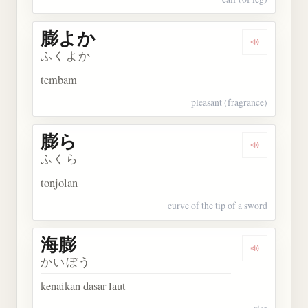
膨よか
Dengarkan
ふくよか
tembam
pleasant (fragrance)
膨ら
Dengarkan 
ふくら
tonjolan
curve of the tip of a sword
海膨
Dengarkan 
かいぼう
kenaikan dasar laut