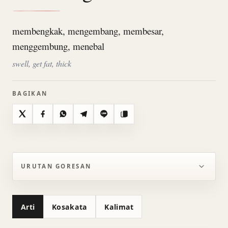
membengkak, mengembang, membesar,
menggembung, menebal
swell, get fat, thick
BAGIKAN
X
Facebook
WhatsApp
Telegram
Line
Salin
URUTAN GORESAN
Arti
Kosakata
Kalimat