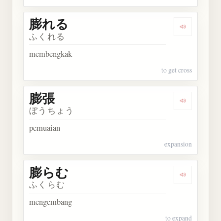
膨れる
Dengarkan
ふくれる
membengkak
to get cross
膨張
Dengarkan 
ぼうちょう
pemuaian
expansion
膨らむ
Dengarkan
ふくらむ
mengembang
to expand