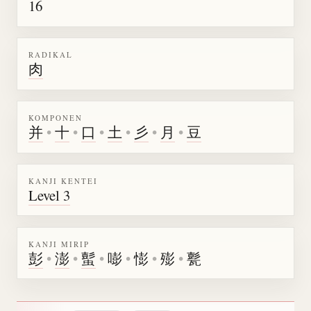
16
RADIKAL
肉
KOMPONEN
并
•
十
•
口
•
土
•
彡
•
月
•
豆
KANJI KENTEI
Level 3
KANJI MIRIP
彭
•
澎
•
蟚
•
嘭
•
憉
•
㱶
•
甏