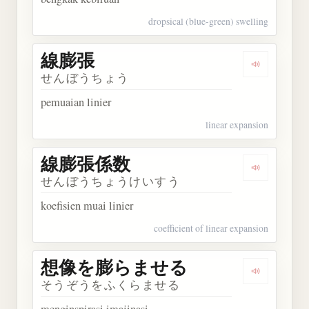
dropsical (blue-green) swelling
線膨張
Dengarkan
せんぼうちょう
pemuaian linier
linear expansion
線膨張係数
Dengarka
せんぼうちょうけいすう
koefisien muai linier
coefficient of linear expansion
想像を膨らませる
Dengarka
そうぞうをふくらませる