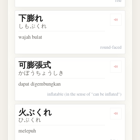
rise
下膨れ
Dengarkan
しもぶくれ
wajah bulat
round-faced
可膨張式
Dengarkan
かぼうちょうしき
dapat digembungkan
inflatable (in the sense of "can be inflated")
火ぶくれ
Dengarkan
ひぶくれ
melepuh