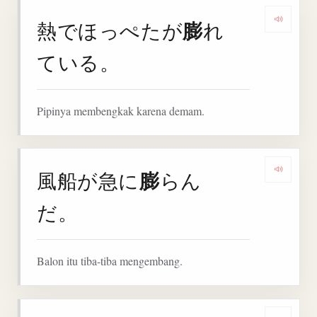
膨
熱でほっぺたが
れ
Denga
ている。
Pipinya membengkak karena demam.
膨
風船が急に
らん
Denga
だ。
Balon itu tiba-tiba mengembang.