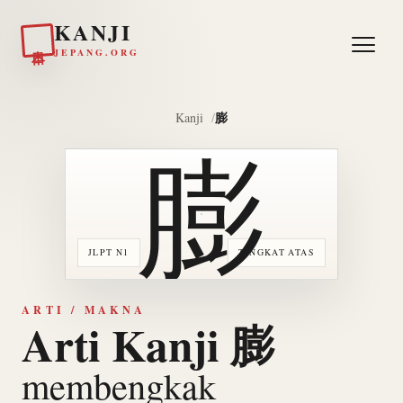
KANJI
日本
JEPANG.ORG
膨
Kanji
膨
JLPT N1
TINGKAT ATAS
ARTI / MAKNA
Arti Kanji 膨
membengkak