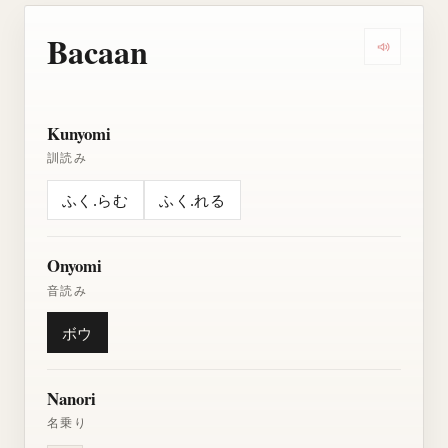
Bacaan
Dengarkan
Kunyomi
訓読み
ふく.らむ
ふく.れる
Onyomi
音読み
ボウ
Nanori
名乗り