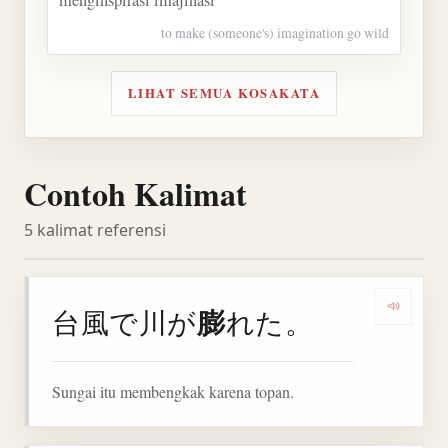
menginspirasi imajinasi
to make (someone's) imagination go wild
LIHAT SEMUA KOSAKATA
Contoh Kalimat
5 kalimat referensi
膨
台風で川が
れた。
Denga
Sungai itu membengkak karena topan.