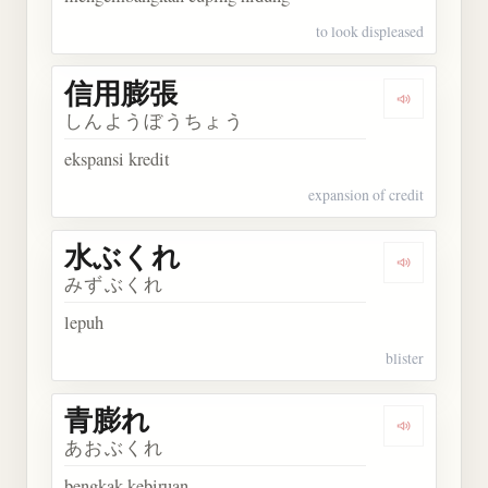
to look displeased
信用膨張
Dengarkan
しんようぼうちょう
ekspansi kredit
expansion of credit
水ぶくれ
Dengarkan
みずぶくれ
lepuh
blister
青膨れ
Dengarkan
あおぶくれ
bengkak kebiruan