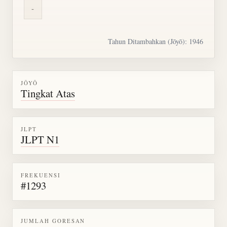
-
Tahun Ditambahkan (Jōyō): 1946
JŌYŌ
Tingkat Atas
JLPT
JLPT N1
FREKUENSI
#1293
JUMLAH GORESAN