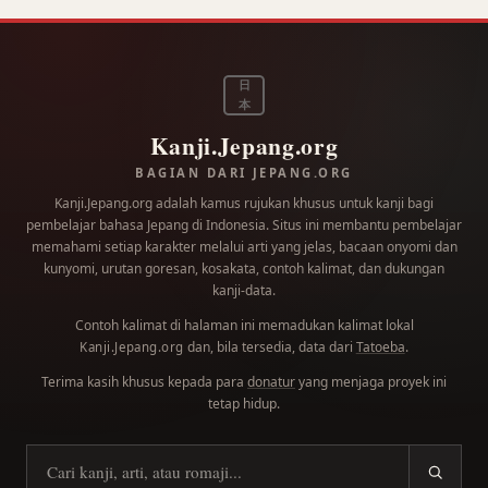
日
本
Kanji.Jepang.org
BAGIAN DARI JEPANG.ORG
Kanji.Jepang.org adalah kamus rujukan khusus untuk kanji bagi
pembelajar bahasa Jepang di Indonesia. Situs ini membantu pembelajar
memahami setiap karakter melalui arti yang jelas, bacaan onyomi dan
kunyomi, urutan goresan, kosakata, contoh kalimat, dan dukungan
kanji-data.
Contoh kalimat di halaman ini memadukan kalimat lokal
dan, bila tersedia, data dari
Tatoeba
.
Kanji.Jepang.org
Terima kasih khusus kepada para
donatur
yang menjaga proyek ini
tetap hidup.
Cari kanji