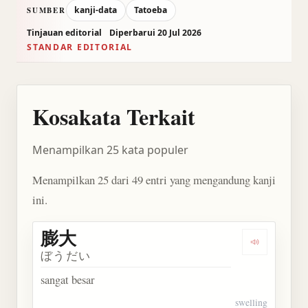
kanji-data
Tatoeba
SUMBER
Tinjauan editorial
Diperbarui 20 Jul 2026
STANDAR EDITORIAL
Kosakata Terkait
Menampilkan 25 kata populer
Menampilkan 25 dari 49 entri yang mengandung kanji
ini.
膨大
Dengarkan 
ぼうだい
sangat besar
swelling