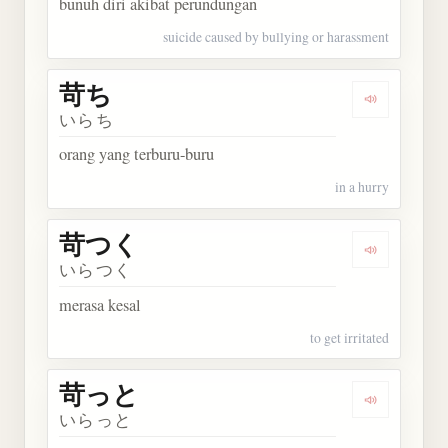
bunuh diri akibat perundungan
suicide caused by bullying or harassment
苛ち
Dengarkan 
いらち
orang yang terburu-buru
in a hurry
苛つく
Dengarkan
いらつく
merasa kesal
to get irritated
苛っと
Dengarkan
いらっと