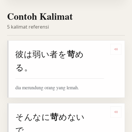
Contoh Kalimat
5 kalimat referensi
苛
彼は弱い者を
め
Denga
る。
dia merundung orang yang lemah.
苛
そんなに
めない
Denga
で。