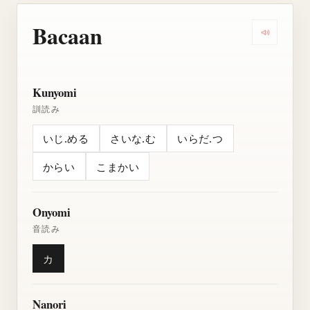
Bacaan
Dengarkan
Kunyomi
訓読み
いじ.める
さいな.む
いらだ.つ
からい
こまかい
Onyomi
音読み
カ
Nanori