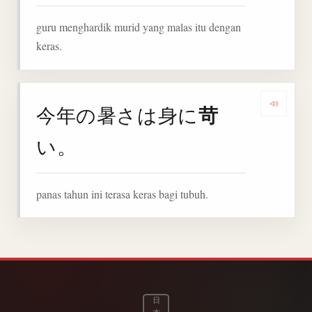
guru menghardik murid yang malas itu dengan
keras.
苛
今年の暑さは身に
Denga
い。
panas tahun ini terasa keras bagi tubuh.
日