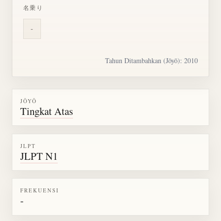
名乗り
-
Tahun Ditambahkan (Jōyō): 2010
JŌYŌ
Tingkat Atas
JLPT
JLPT N1
FREKUENSI
-