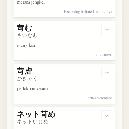
merasa jengkel
becoming irritated (suddenly)
苛む
Dengarkan 
さいなむ
menyiksa
to torment
苛虐
Dengarkan 
かぎゃく
perlakuan kejam
cruel treatment
ネット苛め
Dengarka
ネットいじめ