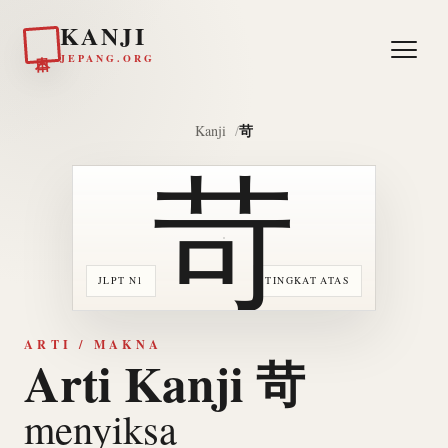
KANJI
日本
JEPANG.ORG
苛
Kanji
苛
JLPT N1
TINGKAT ATAS
ARTI / MAKNA
Arti Kanji 苛
menyiksa