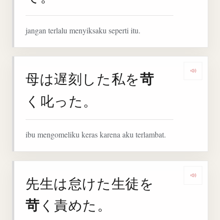
jangan terlalu menyiksaku seperti itu.
苛
母は遅刻した私を
Denga
く叱った。
ibu mengomeliku keras karena aku terlambat.
先生は怠けた生徒を
Denga
苛
く責めた。