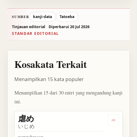
kanji-data
Tatoeba
SUMBER
Tinjauan editorial
Diperbarui 20 Jul 2026
STANDAR EDITORIAL
Kosakata Terkait
Menampilkan 15 kata populer
Menampilkan 15 dari 30 entri yang mengandung kanji
ini.
虐め
Dengarkan 
いじめ
perundungan