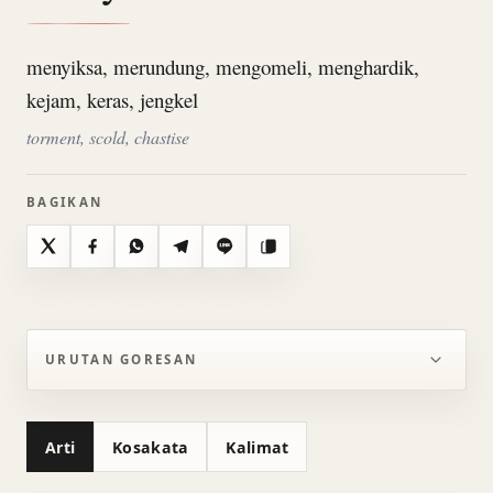
menyiksa, merundung, mengomeli, menghardik,
kejam, keras, jengkel
torment, scold, chastise
BAGIKAN
X
Facebook
WhatsApp
Telegram
Line
Salin
URUTAN GORESAN
Arti
Kosakata
Kalimat