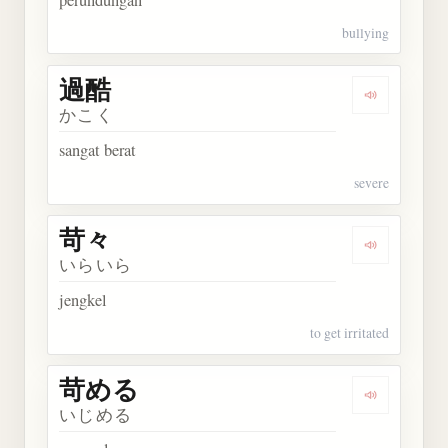
bullying
過酷
Dengarkan 
かこく
sangat berat
severe
苛々
Dengarkan 
いらいら
jengkel
to get irritated
苛める
Dengarkan
いじめる