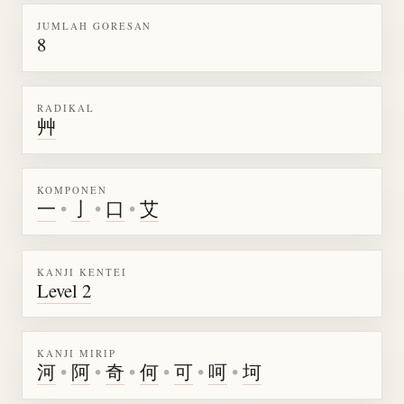
JUMLAH GORESAN
8
RADIKAL
艸
KOMPONEN
一
•
亅
•
口
•
艾
KANJI KENTEI
Level 2
KANJI MIRIP
河
•
阿
•
奇
•
何
•
可
•
呵
•
坷