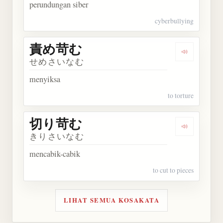
perundungan siber
cyberbullying
責め苛む
Dengarkan
せめさいなむ
menyiksa
to torture
切り苛む
Dengarkan
きりさいなむ
mencabik-cabik
to cut to pieces
LIHAT SEMUA KOSAKATA