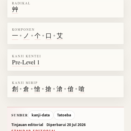
RADIKAL
艸
KOMPONEN
一
•
ノ
•
个
•
口
•
艾
KANJI KENTEI
Pre-Level 1
KANJI MIRIP
創
•
倉
•
愴
•
搶
•
滄
•
傖
•
嗆
kanji-data
Tatoeba
SUMBER
Tinjauan editorial
Diperbarui 20 Jul 2026