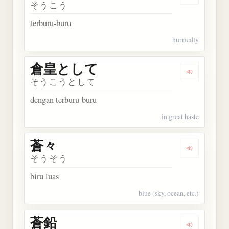
Dengarkan 
そうこう
terburu-buru
hurriedly
倉皇として
Dengarka
そうこうとして
dengan terburu-buru
in great haste
蒼々
Dengarkan 
そうそう
biru luas
blue (sky, ocean, etc.)
蒼鉛