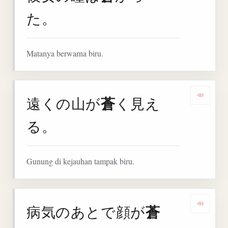
た。
Matanya berwarna biru.
蒼
遠くの山が
く見え
Denga
る。
Gunung di kejauhan tampak biru.
蒼
病気のあとで顔が
Denga