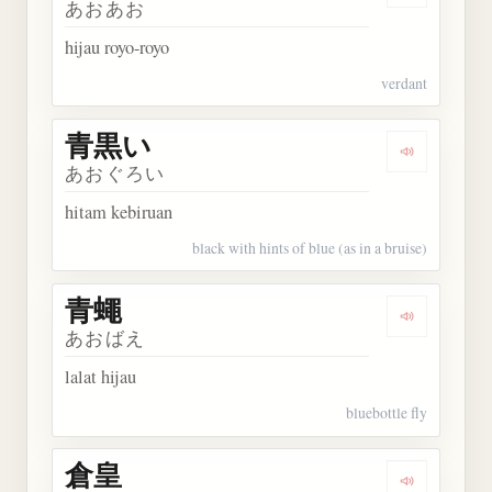
あおあお
hijau royo-royo
verdant
青黒い
Dengarkan
あおぐろい
hitam kebiruan
black with hints of blue (as in a bruise)
青蠅
Dengarkan 
あおばえ
lalat hijau
bluebottle fly
倉皇