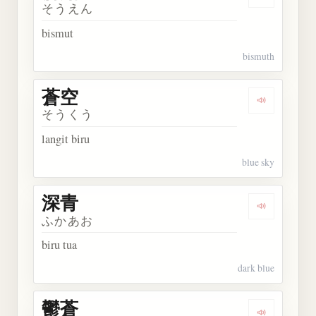
Dengarkan 
そうえん
bismut
bismuth
蒼空
Dengarkan 
そうくう
langit biru
blue sky
深青
Dengarkan 
ふかあお
biru tua
dark blue
鬱蒼