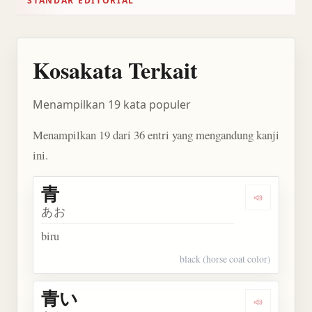
STANDAR EDITORIAL
Kosakata Terkait
Menampilkan 19 kata populer
Menampilkan 19 dari 36 entri yang mengandung kanji
ini.
青
Dengarkan 
あお
biru
black (horse coat color)
青い
Dengarkan 