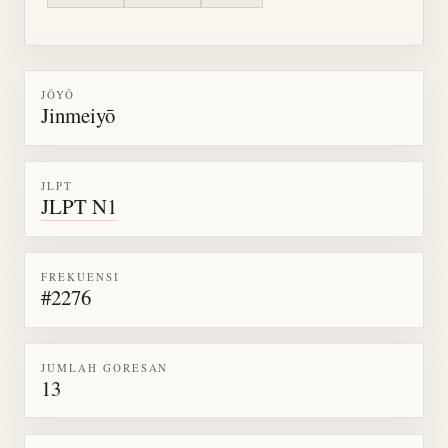
JŌYŌ
Jinmeiyō
JLPT
JLPT N1
FREKUENSI
#2276
JUMLAH GORESAN
13