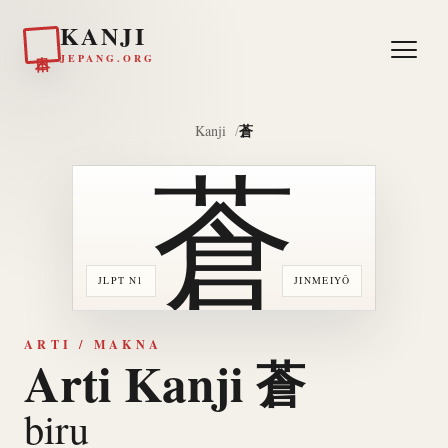
KANJI
日本
JEPANG.ORG
蒼
Kanji
蒼
JLPT N1
JINMEIYŌ
ARTI / MAKNA
Arti Kanji 蒼
biru