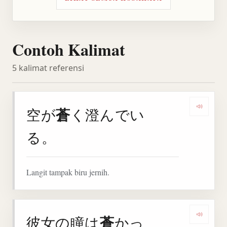
Contoh Kalimat
5 kalimat referensi
蒼
空が
く澄んでい
Denga
る。
Langit tampak biru jernih.
蒼
彼女の瞳は
かっ
Denga