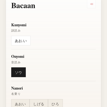
Bacaan
Dengarkan
Kunyomi
訓読み
あお.い
Onyomi
音読み
ソウ
Nanori
名乗り
あおい
しげる
ひろ