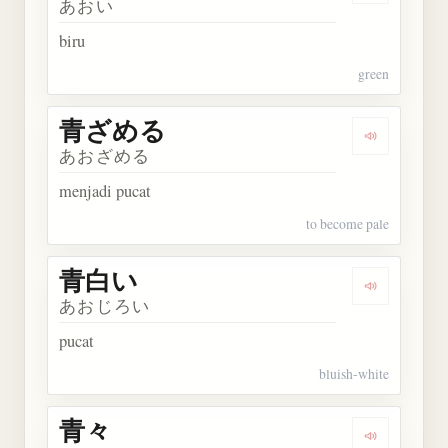
あおい
biru
green
青ざめる
Dengarkan
あおざめる
menjadi pucat
to become pale
青白い
Dengarkan
あおじろい
pucat
bluish-white
青々
Dengarkan 