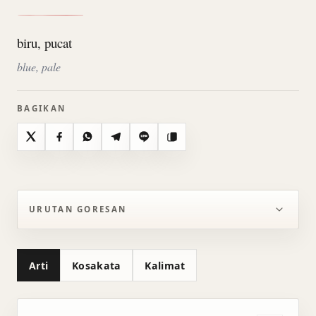
biru, pucat
blue, pale
BAGIKAN
X
Facebook
WhatsApp
Telegram
Line
Salin
URUTAN GORESAN
Arti
Kosakata
Kalimat