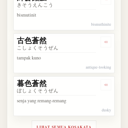
Dengarkan
きそうえんこう
bismutinit
bismuthinite
古色蒼然
Dengarkan
こしょくそうぜん
tampak kuno
antique-looking
暮色蒼然
Dengarkan
ぼしょくそうぜん
senja yang remang-remang
dusky
LIHAT SEMUA KOSAKATA