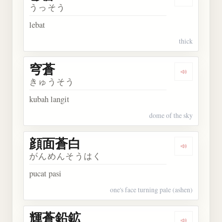
Dengarkan 
うっそう
lebat
thick
穹蒼
Dengarkan 
きゅうそう
kubah langit
dome of the sky
顔面蒼白
Dengarkan
がんめんそうはく
pucat pasi
one's face turning pale (ashen)
輝蒼鉛鉱