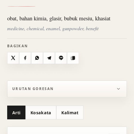
obat, bahan kimia, glasir, bubuk mesiu, khasiat
medicine, chemical, enamel, gunpowder, benefit
BAGIKAN
X
Facebook
WhatsApp
Telegram
Line
Salin
URUTAN GORESAN
Arti
Kosakata
Kalimat