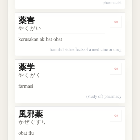
pharmacist
薬害
Dengarkan 
やくがい
kerusakan akibat obat
harmful side effects of a medicine or drug
薬学
Dengarkan 
やくがく
farmasi
(study of) pharmacy
風邪薬
Dengarkan
かぜぐすり
obat flu