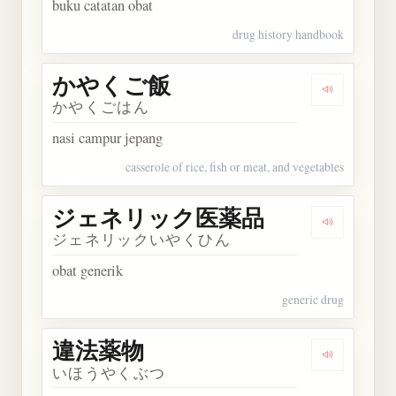
buku catatan obat
drug history handbook
かやくご飯
Dengarka
かやくごはん
nasi campur jepang
casserole of rice, fish or meat, and vegetables
ジェネリック医薬品
Dengark
ジェネリックいやくひん
obat generik
generic drug
違法薬物
Dengarkan
いほうやくぶつ