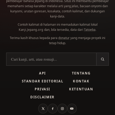
pembelajar bahasa Jepang di Indonesia. Situs ini membantu pembelajar
memahami setiap karakter melalui arti yang jelas, bacaan onyomi dan
kunyomi, urutan goresan, kosakata, contoh kalimat, dan dukungan
kanji-data.
Contoh kalimat di halaman ini memadukan kalimat lokal
dan, bila tersedia, data dari
Tatoeba
.
Kanji.Jepang.org
Terima kasih khusus kepada para
donatur
yang menjaga proyek ini
tetap hidup.
Cari kanji
API
TENTANG
STANDAR EDITORIAL
KONTAK
PRIVASI
KETENTUAN
DISCLAIMER
X
Facebook
Instagram
YouTube