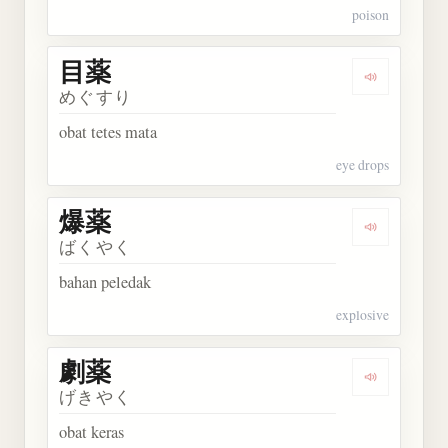
poison
目薬
Dengarkan 
めぐすり
obat tetes mata
eye drops
爆薬
Dengarkan 
ばくやく
bahan peledak
explosive
劇薬
Dengarkan 
げきやく
obat keras