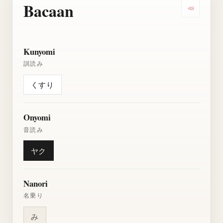
Bacaan
Dengarkan
Kunyomi
訓読み
くすり
Onyomi
音読み
ヤク
Nanori
名乗り
み