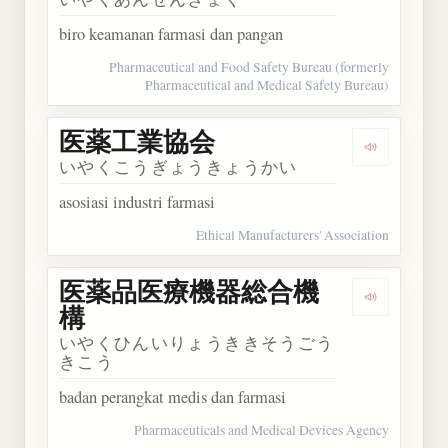
biro keamanan farmasi dan pangan
Pharmaceutical and Food Safety Bureau (formerly
Pharmaceutical and Medical Safety Bureau)
医薬工業協会
Dengarka
いやくこうぎょうきょうかい
asosiasi industri farmasi
Ethical Manufacturers' Association
医薬品医療機器総合機
Dengark
構
いやくひんいりょうききそうごう
きこう
badan perangkat medis dan farmasi
Pharmaceuticals and Medical Devices Agency