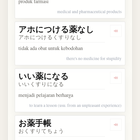
produk farmasi
medical and pharmaceutical products
アホにつける薬なし
Dengark
アホにつけるくすりなし
tidak ada obat untuk kebodohan
there's no medicine for stupidity
いい薬になる
Dengarka
いいくすりになる
menjadi pelajaran berharga
to learn a lesson (usu. from an unpleasant experience)
お薬手帳
Dengarkan
おくすりてちょう