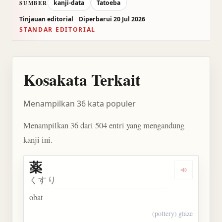
kanji-data
Tatoeba
SUMBER
Tinjauan editorial
Diperbarui 20 Jul 2026
STANDAR EDITORIAL
Kosakata Terkait
Menampilkan 36 kata populer
Menampilkan 36 dari 504 entri yang mengandung
kanji ini.
薬
Dengarkan 
くすり
obat
(pottery) glaze