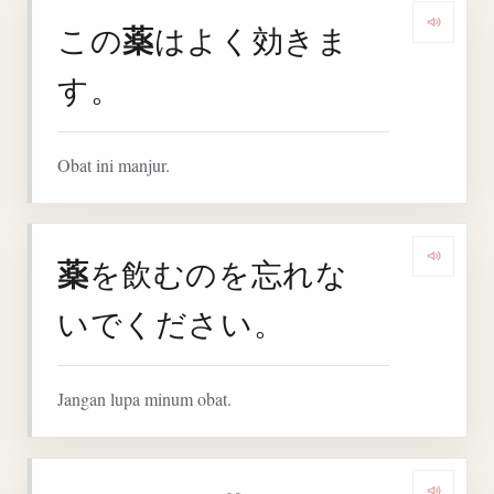
薬
この
はよく効きま
Denga
す。
Obat ini manjur.
薬
を飲むのを忘れな
Denga
いでください。
Jangan lupa minum obat.