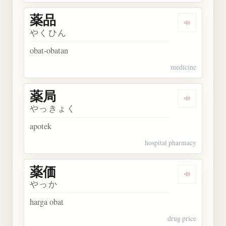
薬品
Dengarkan 
やくひん
obat-obatan
medicine
薬局
Dengarkan 
やっきょく
apotek
hospital pharmacy
薬価
Dengarkan 
やっか
harga obat
drug price