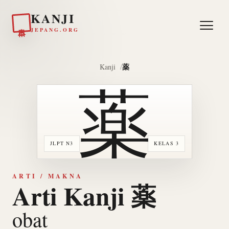
KANJI
日本
JEPANG.ORG
薬
Kanji
薬
JLPT N3
KELAS 3
ARTI / MAKNA
Arti Kanji 薬
obat