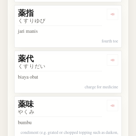
薬指
Dengarkan 
くすりゆび
jari manis
fourth toe
薬代
Dengarkan 
くすりだい
biaya obat
charge for medicine
薬味
Dengarkan 
やくみ
bumbu
condiment (e.g. grated or chopped topping such as daikon,