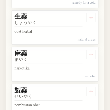
remedy for a cold
生薬
Dengarkan 
しょうやく
obat herbal
natural drugs
麻薬
Dengarkan 
まやく
narkotika
narcotic
製薬
Dengarkan 
せいやく
pembuatan obat