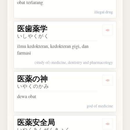
obat terlarang
illegal drug
医歯薬学
Dengarkan
いしやくがく
ilmu kedokteran, kedokteran gigi, dan
farmasi
(study of) medicine, dentistry and pharmacology
医薬の神
Dengarkan
いやくのかみ
dewa obat
god of medicine
医薬安全局
Dengarka
いやくあんぜんきょく