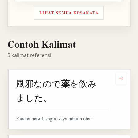
LIHAT SEMUA KOSAKATA
Contoh Kalimat
5 kalimat referensi
薬
風邪なので
を飲み
Denga
ました。
Karena masuk angin, saya minum obat.