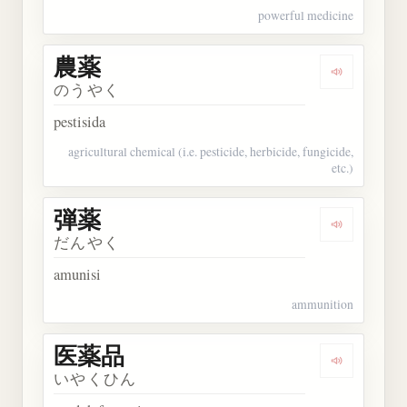
powerful medicine
農薬
Dengarkan 
のうやく
pestisida
agricultural chemical (i.e. pesticide, herbicide, fungicide,
etc.)
弾薬
Dengarkan 
だんやく
amunisi
ammunition
医薬品
Dengarkan
いやくひん