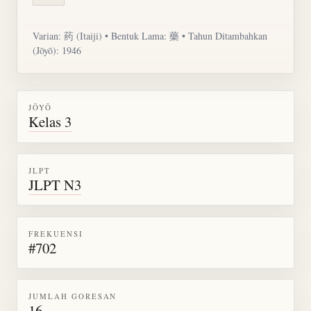
Varian: 药 (Itaiji) • Bentuk Lama: 藥 • Tahun Ditambahkan
(Jōyō): 1946
JŌYŌ
Kelas 3
JLPT
JLPT N3
FREKUENSI
#702
JUMLAH GORESAN
16