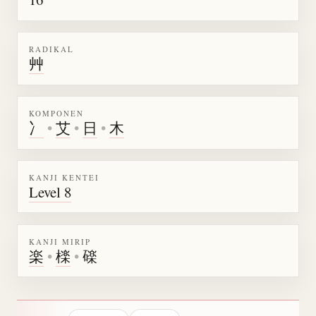
RADIKAL
艸
KOMPONEN
冫
•
艾
•
日
•
木
KANJI KENTEI
Level 8
KANJI MIRIP
楽
•
檪
•
䃯