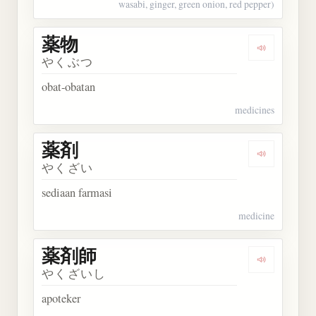
wasabi, ginger, green onion, red pepper)
薬物
Dengarkan 
やくぶつ
obat-obatan
medicines
薬剤
Dengarkan 
やくざい
sediaan farmasi
medicine
薬剤師
Dengarkan
やくざいし
apoteker