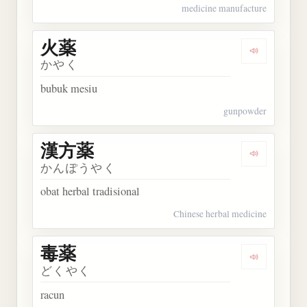
medicine manufacture
火薬
Dengarkan 
かやく
bubuk mesiu
gunpowder
漢方薬
Dengarkan
かんぽうやく
obat herbal tradisional
Chinese herbal medicine
毒薬
Dengarkan 
どくやく
racun