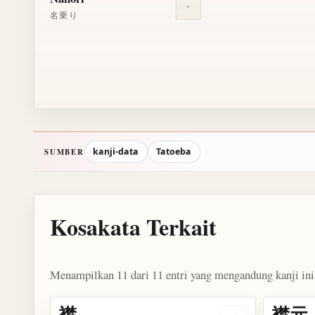
-
名乗り
kanji-data
Tatoeba
SUMBER
Kosakata Terkait
Menampilkan 11 dari 11 entri yang mengandung kanji ini
襟
襟元