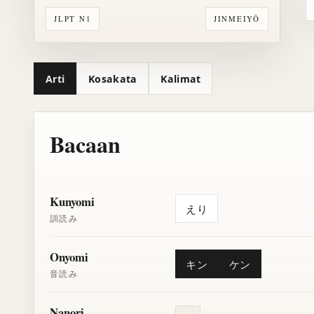
JLPT N1
JINMEIYŌ
Arti
Kosakata
Kalimat
Bacaan
Kunyomi
えり
訓読み
Onyomi
キン
ケン
音読み
Nanori