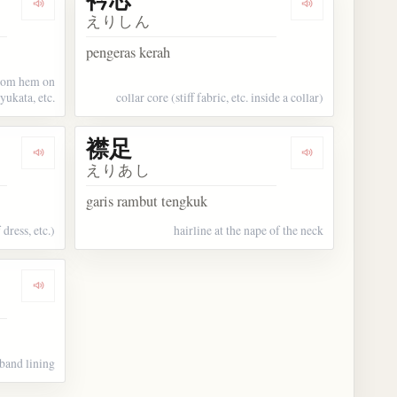
Dengarkan kosakata 衿下
Dengarkan kos
えりしん
pengeras kerah
ttom hem on
yukata, etc.
collar core (stiff fabric, etc. inside a collar)
襟足
Dengarkan kosakata 襟ぐり
Dengarkan kos
えりあし
garis rambut tengkuk
 dress, etc.)
hairline at the nape of the neck
Dengarkan kosakata 裏衿
band lining