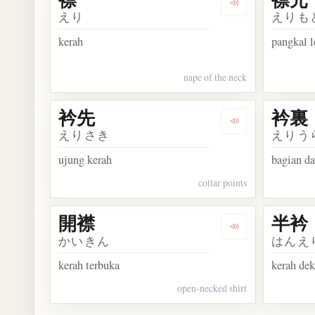
Dengarkan kosak
えり
えりも
kerah
pangkal l
nape of the neck
衿先
衿裏
Dengarkan kosa
えりさき
えりう
ujung kerah
bagian d
collar points
開襟
半衿
Dengarkan kosa
かいきん
はんえ
kerah terbuka
kerah dek
open-necked shirt