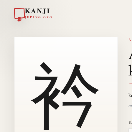
KANJI
日本
JEPANG.ORG
A
衿
k
ne
B