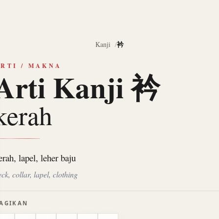
衿
Kanji
RTI / MAKNA
Arti Kanji 衿
kerah
erah, lapel, leher baju
ck, collar, lapel, clothing
AGIKAN