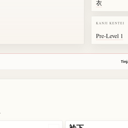
衣
KANJI KENTEI
Pre-Level 1
Tinj
.
衿下