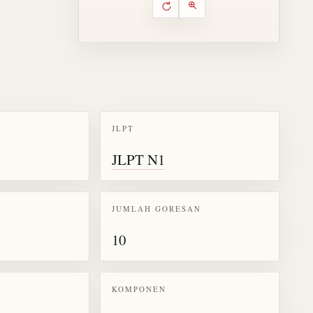
Putar ulang animasi
Kontrol animasi urutan goresa
Perbesar animasi
JLPT
k kanji 衿
JLPT N1
JUMLAH GORESAN
10
KOMPONEN