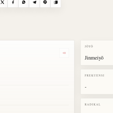
X
Facebook
WhatsApp
Telegram
Line
Salin
JŌYŌ
Dengarkan semua bacaan untu
Jinmeiyō
FREKUENSI
-
RADIKAL