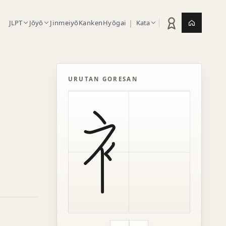
|
JLPT
Jōyō
Jinmeiyō
Kanken
Hyōgai
Kata
Statistik latihan
Jepang.or
URUTAN GORESAN