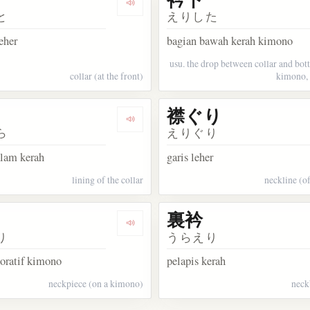
ata 襟
Dengarkan kosakata 襟元
と
えりした
eher
bagian bawah kerah kimono
usu. the drop between collar and bo
collar (at the front)
kimono, 
襟ぐり
kata 衿先
Dengarkan kosakata 衿裏
ら
えりぐり
alam kerah
garis leher
lining of the collar
neckline (of
裏衿
kata 開襟
Dengarkan kosakata 半衿
り
うらえり
oratif kimono
pelapis kerah
neckpiece (on a kimono)
neck