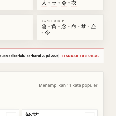
人
•
ラ
•
令
•
衣
KANJI MIRIP
倉
•
貪
•
念
•
命
•
琴
•
亼
•
今
auan editorial
Diperbarui 20 Jul 2026
STANDAR EDITORIAL
Menampilkan 11 kata populer
衿芯