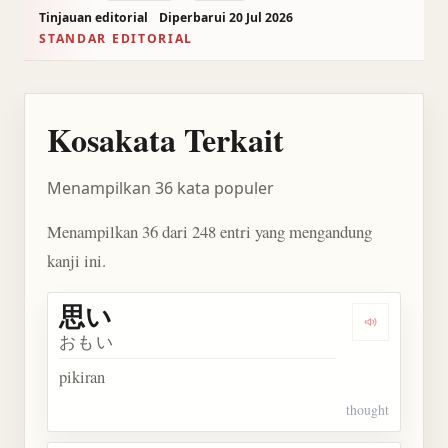
Tinjauan editorial
Diperbarui 20 Jul 2026
STANDAR EDITORIAL
Kosakata Terkait
Menampilkan 36 kata populer
Menampilkan 36 dari 248 entri yang mengandung
kanji ini.
思い
Dengarkan 
おもい
pikiran
thought