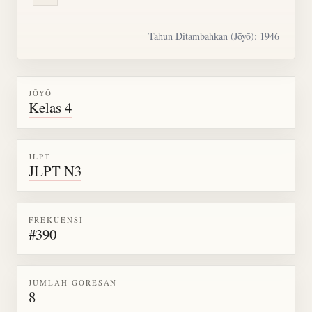
Tahun Ditambahkan (Jōyō): 1946
JŌYŌ
Kelas 4
JLPT
JLPT N3
FREKUENSI
#390
JUMLAH GORESAN
8