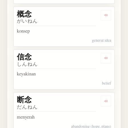
概念
Dengarkan 
がいねん
konsep
general idea
信念
Dengarkan 
しんねん
keyakinan
belief
断念
Dengarkan 
だんねん
menyerah
abandoning (hope, plans)