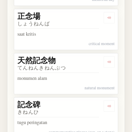
正念場
Dengarkan
しょうねんば
saat kritis
critical moment
天然記念物
Dengarka
てんねんきねんぶつ
monumen alam
natural monument
記念碑
Dengarkan
きねんひ
tugu peringatan
commemorative plaque (usu. on a stone)