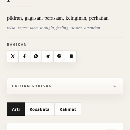
pikiran, gagasan, perasaan, keinginan, perhatian
wish, sense, idea, thought, feeling, desire, attention
BAGIKAN
X
Facebook
WhatsApp
Telegram
Line
Salin
URUTAN GORESAN
Arti
Kosakata
Kalimat