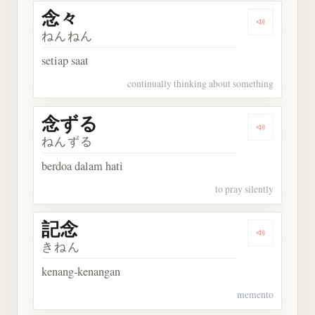
念々
Dengarkan 
ねんねん
setiap saat
continually thinking about something
念ずる
Dengarkan
ねんずる
berdoa dalam hati
to pray silently
記念
Dengarkan 
きねん
kenang-kenangan
memento