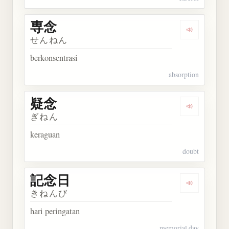
専念
Dengarkan 
せんねん
berkonsentrasi
absorption
疑念
Dengarkan 
ぎねん
keraguan
doubt
記念日
Dengarkan
きねんび
hari peringatan
memorial day