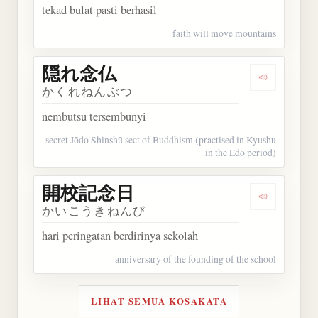
tekad bulat pasti berhasil
faith will move mountains
隠れ念仏
Dengarkan
かくれねんぶつ
nembutsu tersembunyi
secret Jōdo Shinshū sect of Buddhism (practised in Kyushu
in the Edo period)
開校記念日
Dengarka
かいこうきねんび
hari peringatan berdirinya sekolah
anniversary of the founding of the school
LIHAT SEMUA KOSAKATA