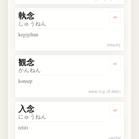
執念
Dengarkan 
しゅうねん
kegigihan
tenacity
観念
Dengarkan 
かんねん
konsep
sense (e.g. of duty)
入念
Dengarkan 
にゅうねん
teliti
careful