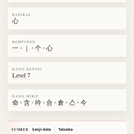
RADIKAL
心
KOMPONEN
一
•
｜
•
个
•
心
KANJI KENTEI
Level 7
KANJI MIRIP
命
•
含
•
吟
•
合
•
倉
•
亼
•
今
kanji-data
Tatoeba
SUMBER