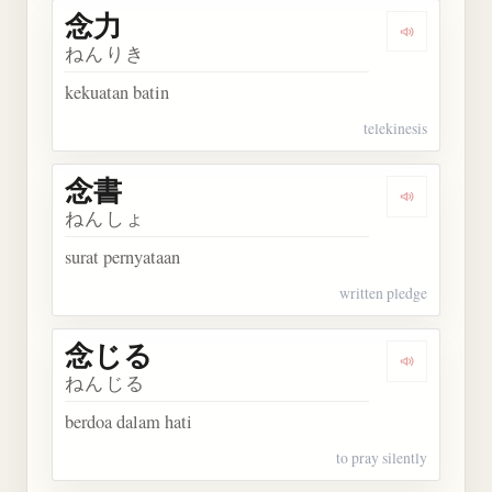
念力
Dengarkan 
ねんりき
kekuatan batin
telekinesis
念書
Dengarkan 
ねんしょ
surat pernyataan
written pledge
念じる
Dengarkan
ねんじる
berdoa dalam hati
to pray silently