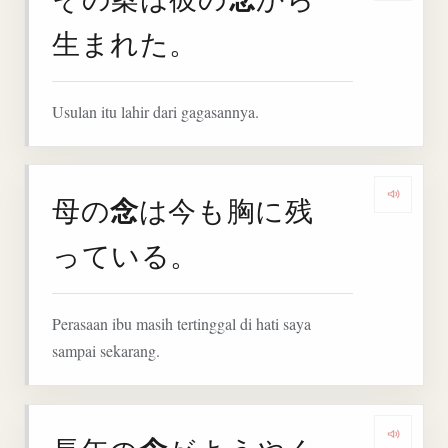
生まれた。
Usulan itu lahir dari gagasannya.
念
母の
は今も胸に残
Denga
っている。
Perasaan ibu masih tertinggal di hati saya
sampai sekarang.
Denga