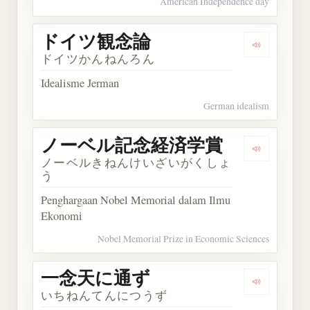
American Independence day
ドイツ観念論
Dengarka
ドイツかんねんろん
Idealisme Jerman
German idealism
ノーベル記念経済学賞
Dengark
ノーベルきねんけいざいがくしょ
う
Penghargaan Nobel Memorial dalam Ilmu
Ekonomi
Nobel Memorial Prize in Economic Sciences
一念天に通ず
Dengarka
いちねんてんにつうず