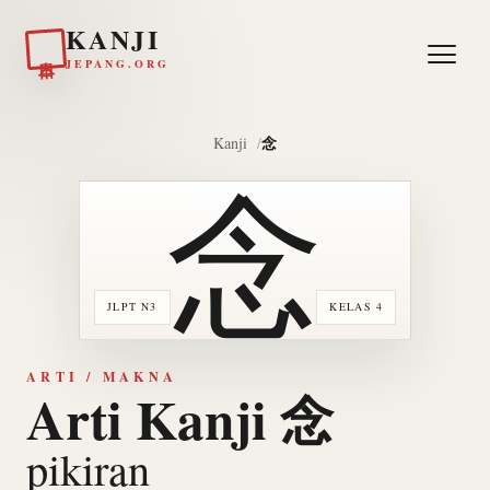
KANJI
日本
JEPANG.ORG
念
Kanji
念
JLPT N3
KELAS 4
ARTI / MAKNA
Arti Kanji 念
pikiran