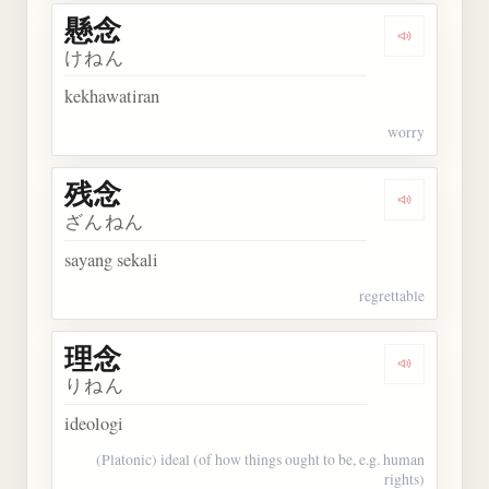
懸念
Dengarkan 
けねん
kekhawatiran
worry
残念
Dengarkan 
ざんねん
sayang sekali
regrettable
理念
Dengarkan 
りねん
ideologi
(Platonic) ideal (of how things ought to be, e.g. human
rights)