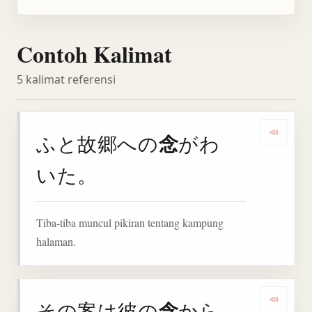
Contoh Kalimat
5 kalimat referensi
念
ふと故郷への
がわ
Denga
いた。
Tiba-tiba muncul pikiran tentang kampung
halaman.
念
その案は彼の
から
Denga