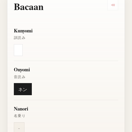
Bacaan
Dengarkan
Kunyomi
訓読み
Onyomi
音読み
ネン
Nanori
名乗り
-