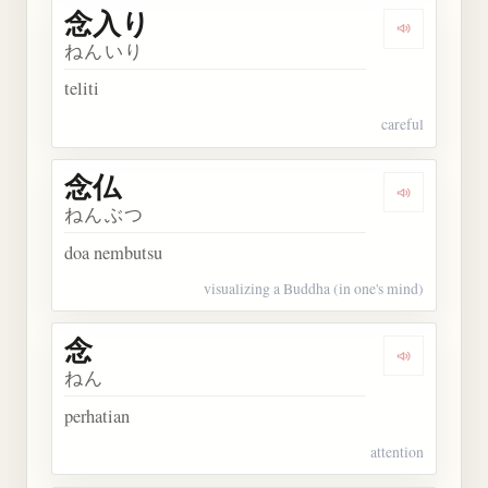
念入り
Dengarkan
ねんいり
teliti
careful
念仏
Dengarkan 
ねんぶつ
doa nembutsu
visualizing a Buddha (in one's mind)
念
Dengarkan 
ねん
perhatian
attention