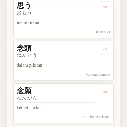
思う
Dengarkan 
おもう
memikirkan
to expect
念頭
Dengarkan 
ねんとう
dalam pikiran
(on one's) mind
念願
Dengarkan 
ねんがん
keinginan kuat
one's heart's desire