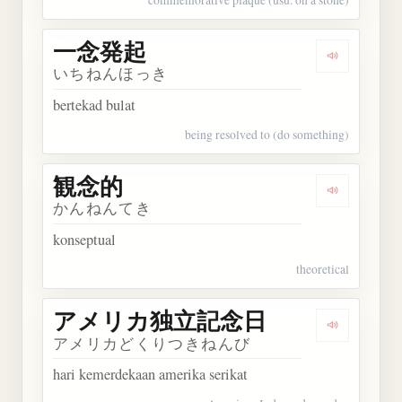
一念発起
Dengarkan
いちねんほっき
bertekad bulat
being resolved to (do something)
観念的
Dengarkan
かんねんてき
konseptual
theoretical
アメリカ独立記念日
Dengark
アメリカどくりつきねんび
hari kemerdekaan amerika serikat