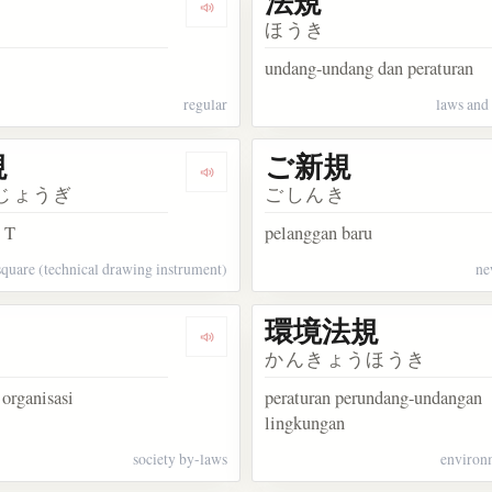
法規
kata 新規
Dengarkan kosakata 正規
ほうき
undang-undang dan peraturan
regular
laws and 
規
ご新規
kata 内規
Dengarkan kosakata T定規
じょうぎ
ごしんき
s T
pelanggan baru
square (technical drawing instrument)
ne
環境法規
kata 円規
Dengarkan kosakata 会規
かんきょうほうき
 organisasi
peraturan perundang-undangan
lingkungan
society by-laws
environ