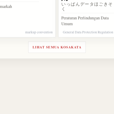
いっぱんデータほごきそ
 markah
く
Peraturan Perlindungan Data
Umum
markup convention
General Data Protection Regulation
LIHAT SEMUA KOSAKATA