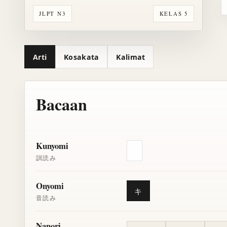
JLPT N3
KELAS 5
Arti
Kosakata
Kalimat
Bacaan
Kunyomi
訓読み
Onyomi
キ
音読み
Nanori