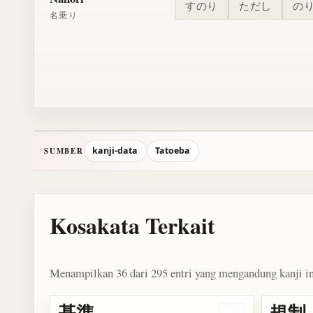
すのり
ただし
の
名乗り
kanji-data
Tatoeba
SUMBER
Kosakata Terkait
Menampilkan 36 dari 295 entri yang mengandung kanji in
基準
規制