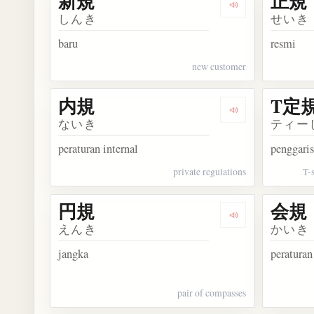
新規
正規
Dengarkan kosa
しんき
せいき
baru
resmi
new customer
内規
T定
Dengarkan kosa
ないき
ティー
peraturan internal
penggari
private regulations
T-
円規
会規
Dengarkan kosa
えんき
かいき
jangka
peraturan
pair of compasses