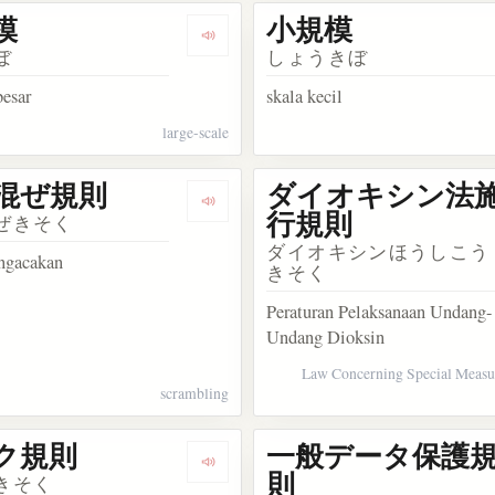
模
小規模
kata 不規則
Dengarkan kosakata 大規模
ぼ
しょうきぼ
besar
skala kecil
large-scale
混ぜ規則
ダイオキシン法
osakata EU一般データ保護規則
Dengarkan kosakata かき混ぜ規則
行規則
ぜきそく
ダイオキシンほうしこう
engacakan
きそく
Peraturan Pelaksanaan Undang-
Undang Dioksin
Law Concerning Special Measu
scrambling
ク規則
一般データ保護
sakata ドイツ工業規格
Dengarkan kosakata マーク規則
則
きそく