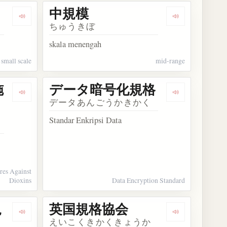
中規模
Dengarkan kosakata 小規模
Dengarkan ko
ちゅうきぼ
skala menengah
small scale
mid-range
施
データ暗号化規格
Dengarkan kosakata ダイオキシン法施行規則
Dengarkan 
データあんごうかきかく
Standar Enkripsi Data
res Against
Dioxins
Data Encryption Standard
規
英国規格協会
Dengarkan kosakata 一般データ保護規則
Dengarkan k
えいこくきかくきょうか