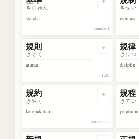
Dengarkan kosa
きじゅん
きせい
standar
regulasi
standard
規則
規律
Dengarkan kosa
きそく
きりつ
aturan
disiplin
rule
規約
規程
Dengarkan kosa
きやく
きてい
kesepakatan
peraturan
agreement