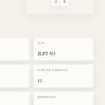
Putar ulang animasi
Kontrol animasi urutan goresa
Perbesar animasi
JLPT
k kanji 規
JLPT N3
JUMLAH GORESAN
11
KOMPONEN