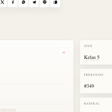
X
Facebook
WhatsApp
Telegram
Line
Salin
JŌYŌ
Dengarkan semua bacaan untu
Kelas 5
FREKUENSI
#349
RADIKAL