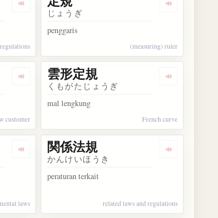
定規
Dengarkan kosakata 法規
Dengarkan kos
じょうぎ
penggaris
regulations
(measuring) ruler
雲形定規
Dengarkan kosakata ご新規
Dengarkan ko
くもがたじょうぎ
mal lengkung
w customer
French curve
関係法規
Dengarkan kosakata 環境法規
Dengarkan ko
かんけいほうき
peraturan terkait
mental laws
related laws and regulations