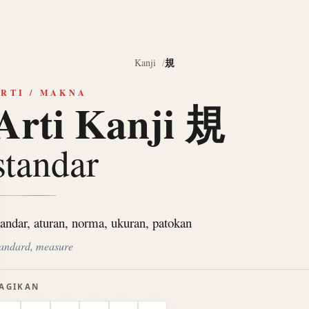
規
Kanji
RTI / MAKNA
Arti Kanji 規
standar
tandar, aturan, norma, ukuran, patokan
tandard, measure
AGIKAN