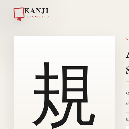
KANJI
日本
JEPANG.ORG
A
規
s
s
B