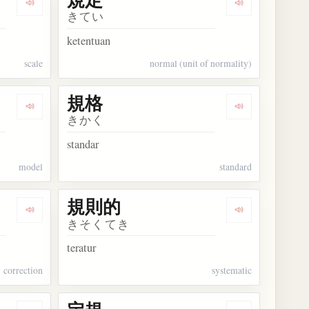
Dengarkan kosakata 規模
Dengarkan kos
きてい
ketentuan
scale
normal (unit of normality)
規格
Dengarkan kosakata 規範
Dengarkan kos
きかく
standar
model
standard
規則的
Dengarkan kosakata 規正
Dengarkan ko
きそくてき
teratur
correction
systematic