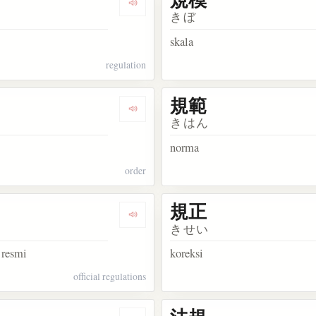
kata 基準
Dengarkan kosakata 規制
きぼ
skala
regulation
規範
kata 規則
Dengarkan kosakata 規律
きはん
norma
order
規正
kata 規約
Dengarkan kosakata 規程
きせい
 resmi
koreksi
official regulations