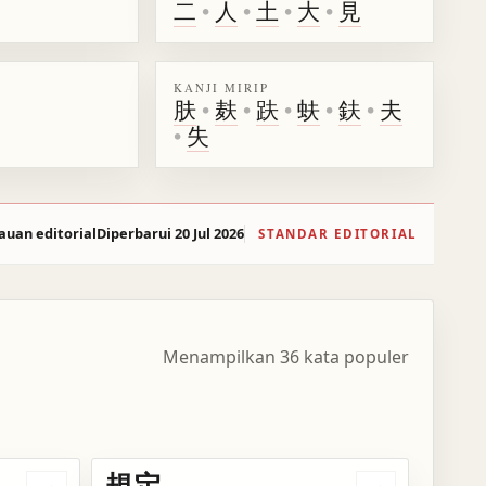
二
•
人
•
土
•
大
•
見
KANJI MIRIP
肤
•
麸
•
趺
•
蚨
•
鈇
•
夫
•
失
auan editorial
Diperbarui 20 Jul 2026
STANDAR EDITORIAL
Menampilkan 36 kata populer
規定