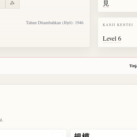
見
り
み
Tahun Ditambahkan (Jōyō): 1946
KANJI KENTEI
Level 6
Tinj
i.
規模