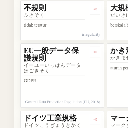
不規則
大規
Dengarkan kosa
ふきそく
だいき
tidak teratur
berskala 
irregularity
EU一般データ保
かき
Dengarkan k
護規則
かきま
イーユーいっぱんデータ
aturan p
ほごきそく
GDPR
General Data Protection Regulation (EU, 2018)
ドイツ工業規格
マー
Dengarkan ko
ドイツこうぎょうきかく
マーク