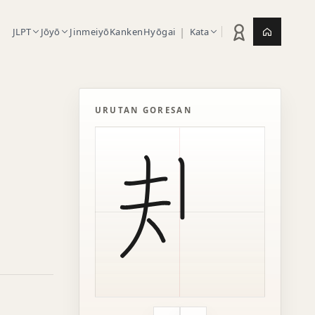
|
JLPT
Jōyō
Jinmeiyō
Kanken
Hyōgai
Kata
Statistik latihan
Jepang.or
URUTAN GORESAN