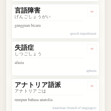
言語障害
Dengarkan
げんごしょうがい
gangguan bicara
speech impediment
失語症
Dengarkan
しつごしょう
afasia
aphasia
アナトリア語派
Dengarka
アナトリアごは
rumpun bahasa anatolia
Anatolian (branch of languages)