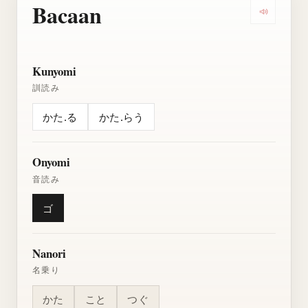
Bacaan
Dengarkan
Kunyomi
訓読み
かた.る
かた.らう
Onyomi
音読み
ゴ
Nanori
名乗り
かた
こと
つぐ