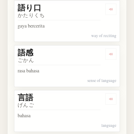
語り口
Dengarkan
かたりくち
gaya bercerita
way of reciting
語感
Dengarkan 
ごかん
rasa bahasa
sense of language
言語
Dengarkan 
げんご
bahasa
language