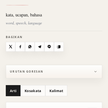
kata, ucapan, bahasa
word, speech, language
BAGIKAN
X
Facebook
WhatsApp
Telegram
Line
Salin
URUTAN GORESAN
Arti
Kosakata
Kalimat