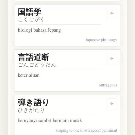
国語学
Dengarkan
こくごがく
filologi bahasa Jepang
Japanese philology
言語道断
Dengarkan
ごんごどうだん
keterlaluan
outrageous
弾き語り
Dengarkan
ひきがたり
bernyanyi sambil bermain musik
singing to one's own accompaniment