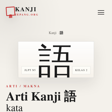
KANJI
日本
JEPANG.ORG
語
Kanji
語
JLPT N5
KELAS 2
ARTI / MAKNA
Arti Kanji 語
kata