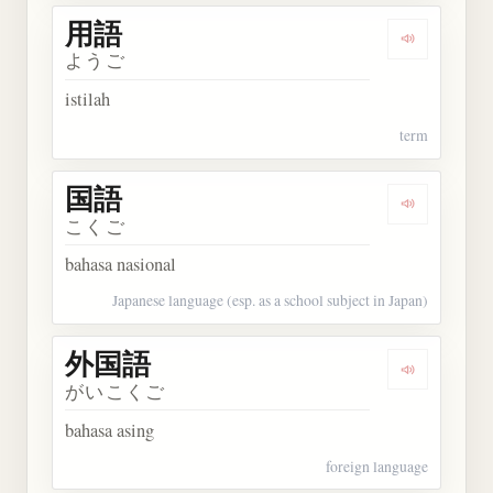
用語
Dengarkan 
ようご
istilah
term
国語
Dengarkan 
こくご
bahasa nasional
Japanese language (esp. as a school subject in Japan)
外国語
Dengarkan
がいこくご
bahasa asing
foreign language