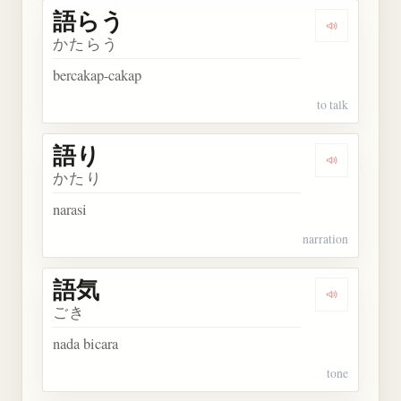
語らう
Dengarkan
かたらう
bercakap-cakap
to talk
語り
Dengarkan 
かたり
narasi
narration
語気
Dengarkan 
ごき
nada bicara
tone