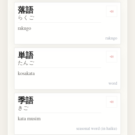
落語
Dengarkan 
らくご
rakugo
rakugo
単語
Dengarkan 
たんご
kosakata
word
季語
Dengarkan 
きご
kata musim
seasonal word (in haiku)