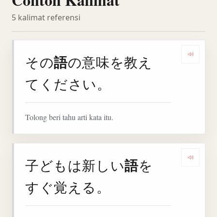
5 kalimat referensi
語
その
の意味を教え
Denga
てください。
Tolong beri tahu arti kata itu.
語
子どもは新しい
を
Denga
すぐ覚える。