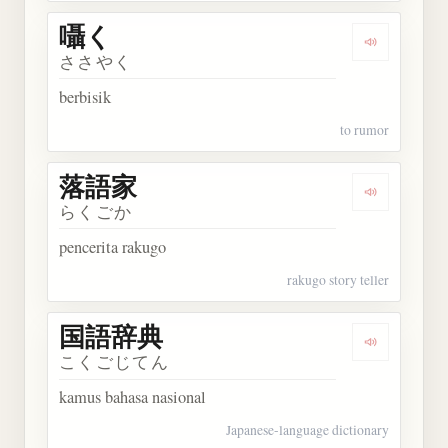
囁く
Dengarkan 
ささやく
berbisik
to rumor
落語家
Dengarkan
らくごか
pencerita rakugo
rakugo story teller
国語辞典
Dengarkan
こくごじてん
kamus bahasa nasional
Japanese-language dictionary