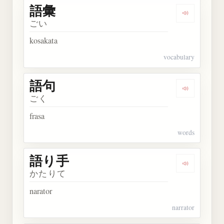
語彙
Dengarkan 
ごい
kosakata
vocabulary
語句
Dengarkan 
ごく
frasa
words
語り手
Dengarkan
かたりて
narator
narrator