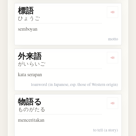
標語
Dengarkan 
ひょうご
semboyan
motto
外来語
Dengarkan
がいらいご
kata serapan
loanword (in Japanese, esp. those of Western origin)
物語る
Dengarkan
ものがたる
menceritakan
to tell (a story)