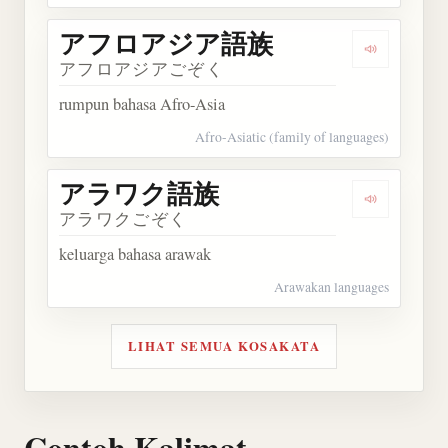
アフロアジア語族
Dengarka
アフロアジアごぞく
rumpun bahasa Afro-Asia
Afro-Asiatic (family of languages)
アラワク語族
Dengarka
アラワクごぞく
keluarga bahasa arawak
Arawakan languages
LIHAT SEMUA KOSAKATA
Contoh Kalimat