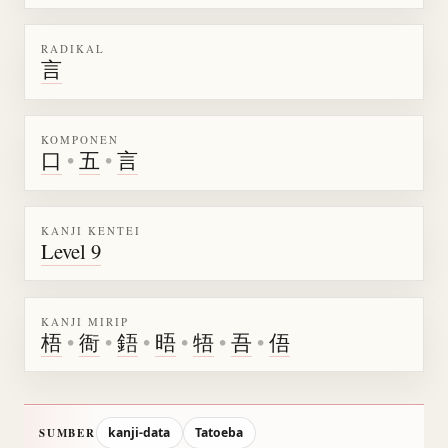
RADIKAL
言
KOMPONEN
口
•
五
•
言
KANJI KENTEI
Level 9
KANJI MIRIP
梧
•
衙
•
鋙
•
晤
•
牾
•
吾
•
俉
kanji-data
Tatoeba
SUMBER