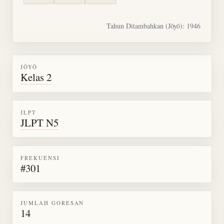
Tahun Ditambahkan (Jōyō): 1946
JŌYŌ
Kelas 2
JLPT
JLPT N5
FREKUENSI
#301
JUMLAH GORESAN
14