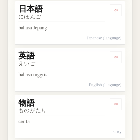
日本語
Dengarkan
にほんご
bahasa Jepang
Japanese (language)
英語
Dengarkan 
えいご
bahasa inggris
English (language)
物語
Dengarkan 
ものがたり
cerita
story