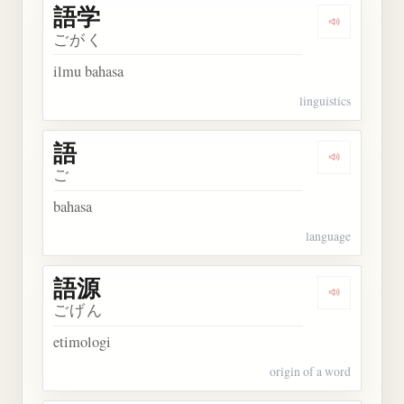
語学
Dengarkan 
ごがく
ilmu bahasa
linguistics
語
Dengarkan 
ご
bahasa
language
語源
Dengarkan 
ごげん
etimologi
origin of a word