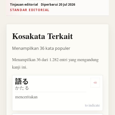
Tinjauan editorial
Diperbarui 20 Jul 2026
STANDAR EDITORIAL
Kosakata Terkait
Menampilkan 36 kata populer
Menampilkan 36 dari 1.282 entri yang mengandung
kanji ini.
語る
Dengarkan 
かたる
menceritakan
to indicate