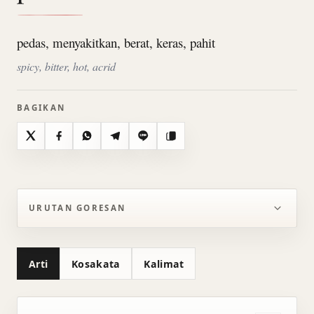
pedas, menyakitkan, berat, keras, pahit
spicy, bitter, hot, acrid
BAGIKAN
X
Facebook
WhatsApp
Telegram
Line
Salin
URUTAN GORESAN
Arti
Kosakata
Kalimat