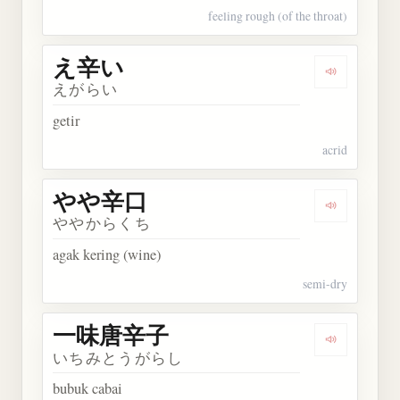
feeling rough (of the throat)
え辛い
Dengarkan
えがらい
getir
acrid
やや辛口
Dengarkan
ややからくち
agak kering (wine)
semi-dry
一味唐辛子
Dengarka
いちみとうがらし
bubuk cabai