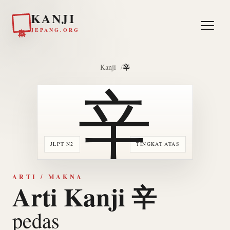
KANJI
日本
JEPANG.ORG
辛
Kanji
辛
JLPT N2
TINGKAT ATAS
ARTI / MAKNA
Arti Kanji 辛
pedas