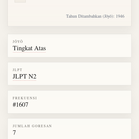
Tahun Ditambahkan (Jōyō): 1946
JŌYŌ
Tingkat Atas
JLPT
JLPT N2
FREKUENSI
#1607
JUMLAH GORESAN
7