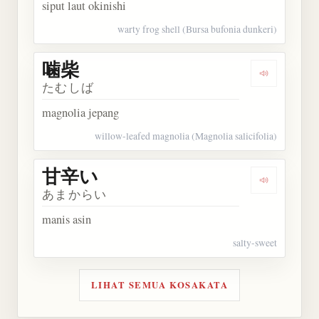
siput laut okinishi
warty frog shell (Bursa bufonia dunkeri)
噛柴
Dengarkan 
たむしば
magnolia jepang
willow-leafed magnolia (Magnolia salicifolia)
甘辛い
Dengarkan
あまからい
manis asin
salty-sweet
LIHAT SEMUA KOSAKATA