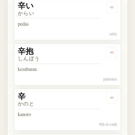
辛い
Dengarkan 
からい
pedas
salty
辛抱
Dengarkan 
しんぼう
kesabaran
patience
辛
Dengarkan 
かのと
kanoto
8th in rank