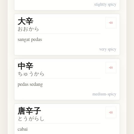
slightly spicy
大辛
Dengarkan 
おおから
sangat pedas
very spicy
中辛
Dengarkan 
ちゅうから
pedas sedang
medium-spicy
唐辛子
Dengarkan
とうがらし
cabai