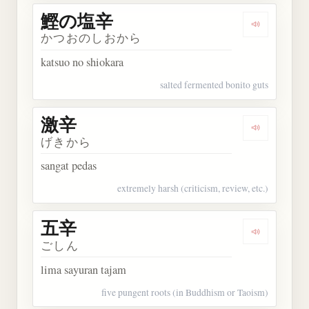
鰹の塩辛
Dengarkan
かつおのしおから
katsuo no shiokara
salted fermented bonito guts
激辛
Dengarkan 
げきから
sangat pedas
extremely harsh (criticism, review, etc.)
五辛
Dengarkan 
ごしん
lima sayuran tajam
five pungent roots (in Buddhism or Taoism)