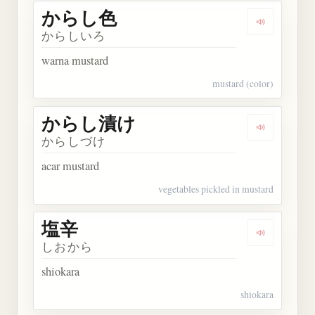
からし色
Dengarkan
からしいろ
warna mustard
mustard (color)
からし漬け
Dengarka
からしづけ
acar mustard
vegetables pickled in mustard
塩辛
Dengarkan 
しおから
shiokara
shiokara