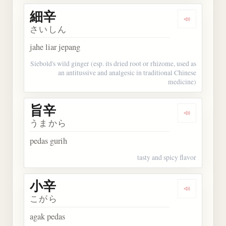
細辛
Dengarkan 
さいしん
jahe liar jepang
Siebold's wild ginger (esp. its dried root or rhizome, used as
an antitussive and analgesic in traditional Chinese
medicine)
旨辛
Dengarkan 
うまから
pedas gurih
tasty and spicy flavor
小辛
Dengarkan 
こがら
agak pedas