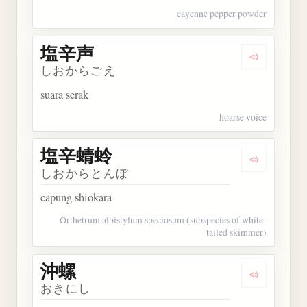
cayenne pepper powder
塩辛声
Dengarkan
しおからごえ
suara serak
hoarse voice
塩辛蜻蛉
Dengarkan
しおからとんぼ
capung shiokara
Orthetrum albistylum speciosum (subspecies of white-
tailed skimmer)
沖螺
Dengarkan 
おきにし