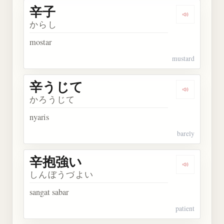
辛子
Dengarkan 
からし
mostar
mustard
辛うじて
Dengarkan
かろうじて
nyaris
barely
辛抱強い
Dengarkan
しんぼうづよい
sangat sabar
patient