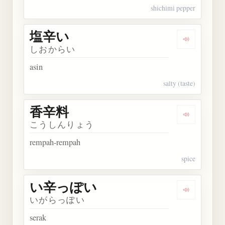
shichimi pepper
塩辛い
Dengarkan
しおからい
asin
salty (taste)
香辛料
Dengarkan
こうしんりょう
rempah-rempah
spice
い辛っぽい
Dengarka
いがらっぽい
serak