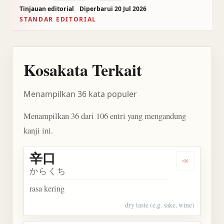
Tinjauan editorial
Diperbarui 20 Jul 2026
STANDAR EDITORIAL
Kosakata Terkait
Menampilkan 36 kata populer
Menampilkan 36 dari 106 entri yang mengandung
kanji ini.
辛口
Dengarkan 
からくち
rasa kering
dry taste (e.g. sake, wine)