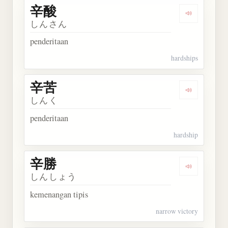
辛酸
Dengarkan 
しんさん
penderitaan
hardships
辛苦
Dengarkan 
しんく
penderitaan
hardship
辛勝
Dengarkan 
しんしょう
kemenangan tipis
narrow victory