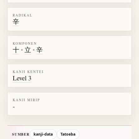
RADIKAL
辛
KOMPONEN
十
•
立
•
辛
KANJI KENTEI
Level 3
KANJI MIRIP
-
kanji-data
Tatoeba
SUMBER