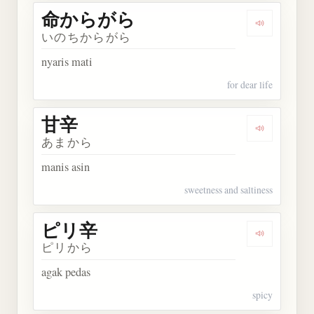
命からがら
Dengarka
いのちからがら
nyaris mati
for dear life
甘辛
Dengarkan 
あまから
manis asin
sweetness and saltiness
ピリ辛
Dengarkan
ピリから
agak pedas
spicy