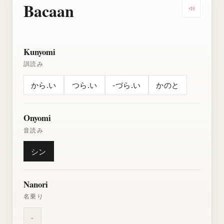
Bacaan
Dengarkan
Kunyomi
訓読み
から.い
つら.い
-づら.い
かのと
Onyomi
音読み
シン
Nanori
名乗り
-