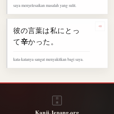
saya menyelesaikan masalah yang sulit.
彼の言葉は私にとっ
Denga
辛
て
かった。
kata-katanya sangat menyakitkan bagi saya.
日
本
Kanji.Jepang.org