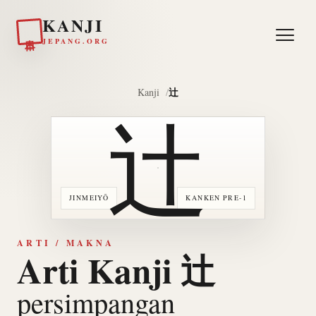
KANJI
日本
JEPANG.ORG
辻
Kanji
辻
JINMEIYŌ
KANKEN PRE-1
ARTI / MAKNA
Arti Kanji 辻
persimpangan