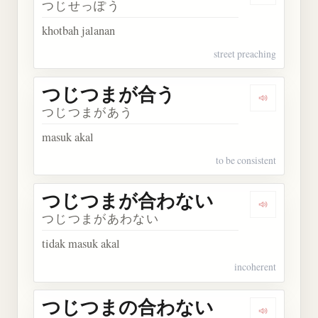
つじせっぽう
khotbah jalanan
street preaching
つじつまが合う
Dengarka
つじつまがあう
masuk akal
to be consistent
つじつまが合わない
Dengark
つじつまがあわない
tidak masuk akal
incoherent
つじつまの合わない