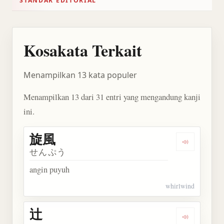
STANDAR EDITORIAL
Kosakata Terkait
Menampilkan 13 kata populer
Menampilkan 13 dari 31 entri yang mengandung kanji
ini.
旋風
Dengarkan 
せんぷう
angin puyuh
whirlwind
辻
Dengarkan 