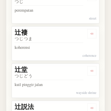
つじ
perempatan
street
辻褄
Dengarkan 
つじつま
koherensi
coherence
辻堂
Dengarkan 
つじどう
kuil pinggir jalan
wayside shrine
辻説法
Dengarkan