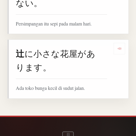
ない。
Persimpangan itu sepi pada malam hari.
辻
に小さな花屋があ
Denga
ります。
Ada toko bunga kecil di sudut jalan.
日