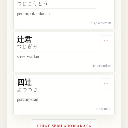
Dengarkan
つじごうとう
perampok jalanan
highwayman
辻君
Dengarkan 
つじぎみ
streetwalker
streetwalker
四辻
Dengarkan 
よつつじ
perempatan
crossroads
LIHAT SEMUA KOSAKATA