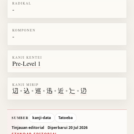
RADIKAL
-
KOMPONEN
-
KANJI KENTEI
Pre-Level 1
KANJI MIRIP
辺
•
込
•
巡
•
迅
•
近
•
辷
•
辸
kanji-data
Tatoeba
SUMBER
Tinjauan editorial
Diperbarui 20 Jul 2026