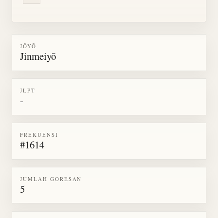
JŌYŌ
Jinmeiyō
JLPT
-
FREKUENSI
#1614
JUMLAH GORESAN
5