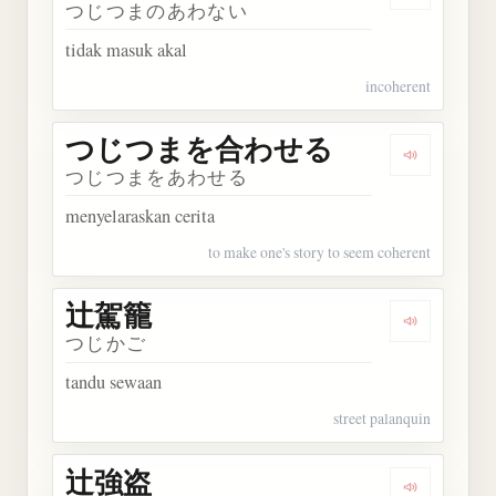
Dengark
つじつまのあわない
tidak masuk akal
incoherent
つじつまを合わせる
Dengark
つじつまをあわせる
menyelaraskan cerita
to make one's story to seem coherent
辻駕籠
Dengarkan
つじかご
tandu sewaan
street palanquin
辻強盗