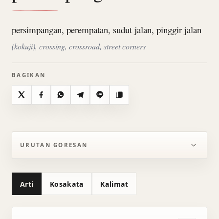
persimpangan, perempatan, sudut jalan, pinggir jalan
(kokuji), crossing, crossroad, street corners
BAGIKAN
X
Facebook
WhatsApp
Telegram
Line
Salin
URUTAN GORESAN
Arti
Kosakata
Kalimat