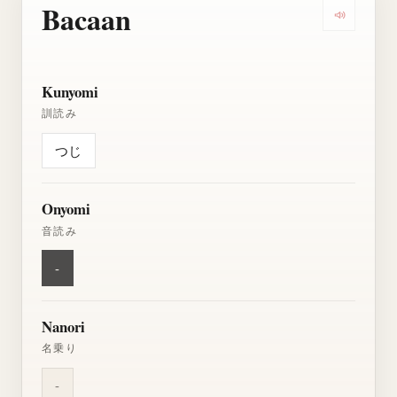
Bacaan
Dengarkan
Kunyomi
訓読み
つじ
Onyomi
音読み
-
Nanori
名乗り
-