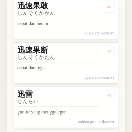
迅速果敢
Dengarkan
じんそくかかん
cepat dan berani
quick and decisive
迅速果断
Dengarkan
じんそくかだん
cepat dan tegas
quick and decisive
迅雷
Dengarkan 
じんらい
guntur yang menggelegar
sudden peal of thunder