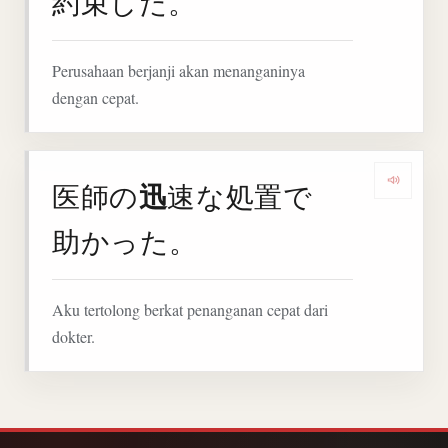
約束した。
Perusahaan berjanji akan menanganinya
dengan cepat.
迅
医師の
速な処置で
Denga
助かった。
Aku tertolong berkat penanganan cepat dari
dokter.