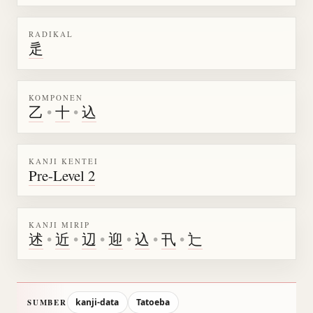
RADIKAL
辵
KOMPONEN
乙
•
十
•
込
KANJI KENTEI
Pre-Level 2
KANJI MIRIP
述
•
近
•
辺
•
迎
•
込
•
卂
•
辷
kanji-data
Tatoeba
SUMBER