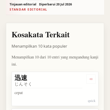
Tinjauan editorial
Diperbarui 20 Jul 2026
STANDAR EDITORIAL
Kosakata Terkait
Menampilkan 10 kata populer
Menampilkan 10 dari 10 entri yang mengandung kanji
ini.
迅速
Dengarkan 
じんそく
cepat
quick