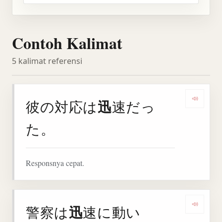
Contoh Kalimat
5 kalimat referensi
迅
彼の対応は
速だっ
Denga
た。
Responsnya cepat.
迅
警察は
速に動い
Denga