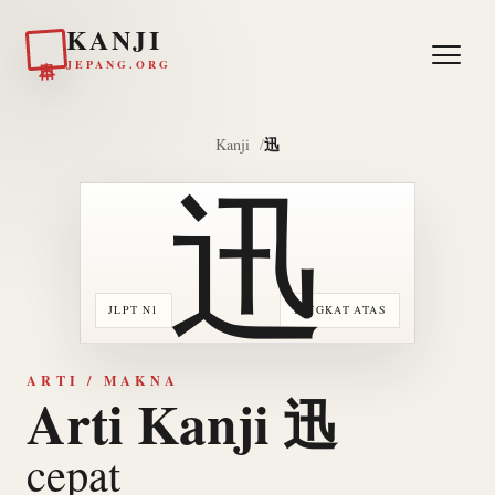
KANJI
日本
JEPANG.ORG
迅
Kanji
迅
JLPT N1
TINGKAT ATAS
ARTI / MAKNA
Arti Kanji 迅
cepat