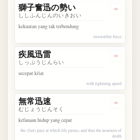
獅子奮迅の勢い
Dengarka
ししふんじんのいきおい
kekuatan yang tak terbendung
irresistible force
疾風迅雷
Dengarkan
しっぷうじんらい
secepat kilat
with lightning speed
無常迅速
Dengarkan
むじょうじんそく
kefanaan hidup yang cepat
the (fast) pace at which life passes, and thus the nearness of
death