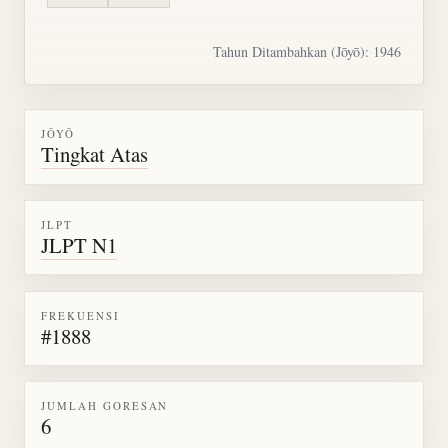
Tahun Ditambahkan (Jōyō): 1946
JŌYŌ
Tingkat Atas
JLPT
JLPT N1
FREKUENSI
#1888
JUMLAH GORESAN
6