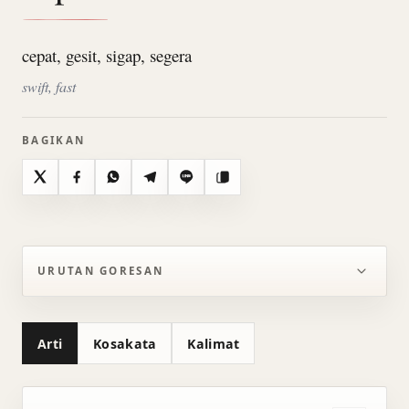
cepat, gesit, sigap, segera
swift, fast
BAGIKAN
X
Facebook
WhatsApp
Telegram
Line
Salin
URUTAN GORESAN
Arti
Kosakata
Kalimat