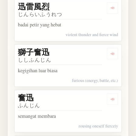
迅雷風烈
Dengarkan
じんらいふうれつ
badai petir yang hebat
violent thunder and fierce wind
獅子奮迅
Dengarkan
ししふんじん
kegigihan luar biasa
furious (energy, battle, etc.)
奮迅
Dengarkan 
ふんじん
semangat membara
rousing oneself fiercely