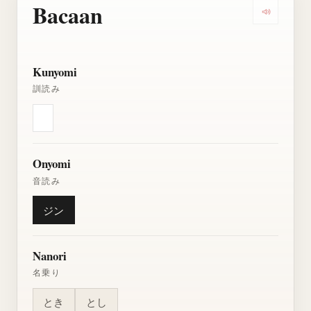
Bacaan
Dengarkan
Kunyomi
訓読み
Onyomi
音読み
ジン
Nanori
名乗り
とき
とし