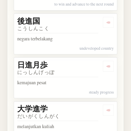
to win and advance to the next round
後進国
Dengarkan
こうしんこく
negara terbelakang
undeveloped country
日進月歩
Dengarkan
にっしんげっぽ
kemajuan pesat
steady progress
大学進学
Dengarkan
だいがくしんがく
melanjutkan kuliah