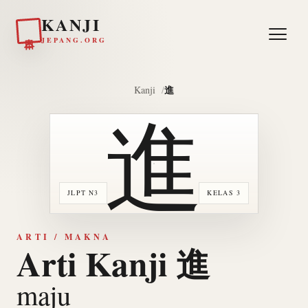
KANJI
日本
JEPANG.ORG
進
Kanji
進
JLPT N3
KELAS 3
ARTI / MAKNA
Arti Kanji 進
maju