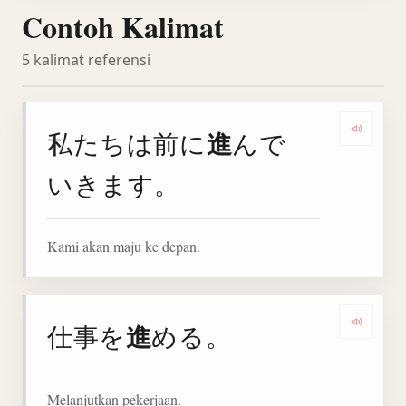
Contoh Kalimat
5 kalimat referensi
進
私たちは前に
んで
Denga
いきます。
Kami akan maju ke depan.
進
仕事を
める。
Dengar
Melanjutkan pekerjaan.