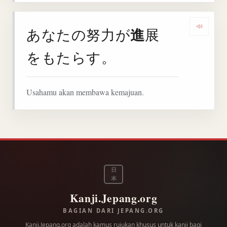
進
あなたの努力が
展
Denga
をもたらす。
Usahamu akan membawa kemajuan.
日
本
Kanji.Jepang.org
BAGIAN DARI JEPANG.ORG
Kanji.Jepang.org adalah kamus rujukan khusus untuk kanji bagi