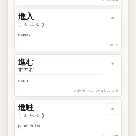
進入
Dengarkan 
しんにゅう
masuk
entry
進む
Dengarkan 
すすむ
maju
to do of one's own free will
進駐
Dengarkan 
しんちゅう
pendudukan
occupation