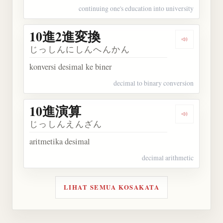
continuing one's education into university
10進2進変換
Dengarkan
じっしんにしんへんかん
konversi desimal ke biner
decimal to binary conversion
10進演算
Dengarkan
じっしんえんざん
aritmetika desimal
decimal arithmetic
LIHAT SEMUA KOSAKATA