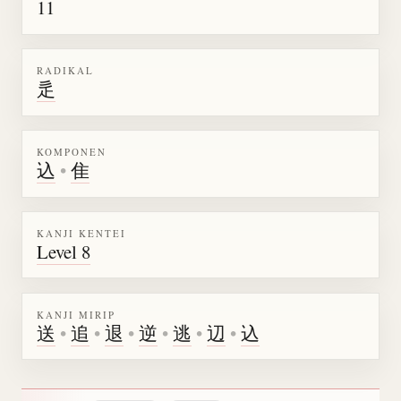
11
RADIKAL
辵
KOMPONEN
込
•
隹
KANJI KENTEI
Level 8
KANJI MIRIP
送
•
追
•
退
•
逆
•
逃
•
辺
•
込