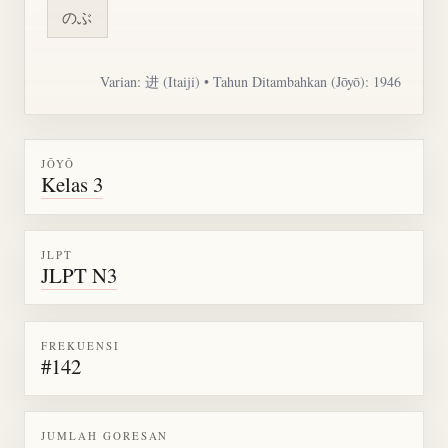
のぶ
Varian: 进 (Itaiji) • Tahun Ditambahkan (Jōyō): 1946
JŌYŌ
Kelas 3
JLPT
JLPT N3
FREKUENSI
#142
JUMLAH GORESAN