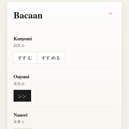
Bacaan
Dengarkan
Kunyomi
訓読み
すす.む
すす.める
Onyomi
音読み
シン
Nanori
名乗り