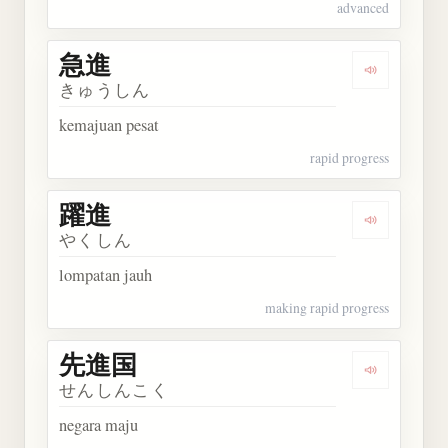
advanced
急進
Dengarkan 
きゅうしん
kemajuan pesat
rapid progress
躍進
Dengarkan 
やくしん
lompatan jauh
making rapid progress
先進国
Dengarkan
せんしんこく
negara maju