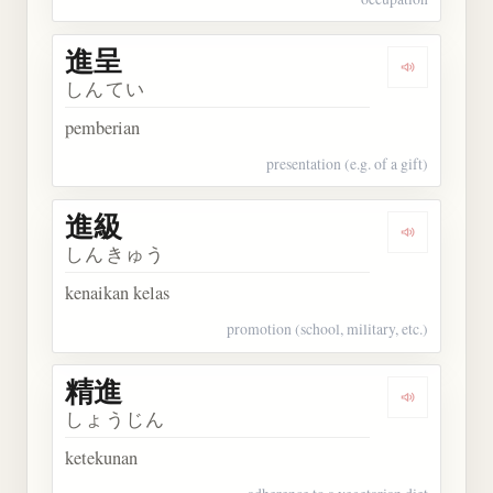
進呈
Dengarkan 
しんてい
pemberian
presentation (e.g. of a gift)
進級
Dengarkan 
しんきゅう
kenaikan kelas
promotion (school, military, etc.)
精進
Dengarkan 
しょうじん
ketekunan