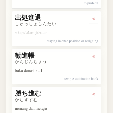
to push on
出処進退
Dengarkan
しゅっしょしんたい
sikap dalam jabatan
staying in one's position or resigning
勧進帳
Dengarkan
かんじんちょう
buku donasi kuil
temple solicitation book
勝ち進む
Dengarkan
かちすすむ
menang dan melaju