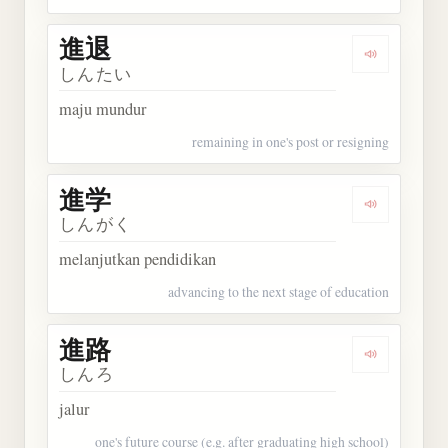
進退
Dengarkan 
しんたい
maju mundur
remaining in one's post or resigning
進学
Dengarkan 
しんがく
melanjutkan pendidikan
advancing to the next stage of education
進路
Dengarkan 
しんろ
jalur
one's future course (e.g. after graduating high school)