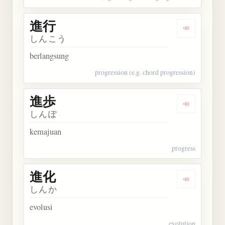
進行
Dengarkan 
しんこう
berlangsung
progression (e.g. chord progression)
進歩
Dengarkan 
しんぽ
kemajuan
progress
進化
Dengarkan 
しんか
evolusi
evolution