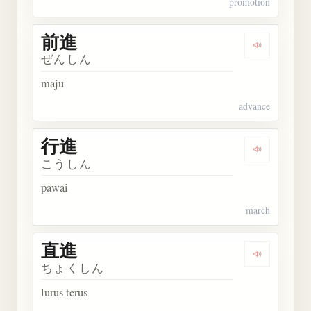
promotion
前進
Dengarkan 
ぜんしん
maju
advance
行進
Dengarkan 
こうしん
pawai
march
直進
Dengarkan 
ちょくしん
lurus terus