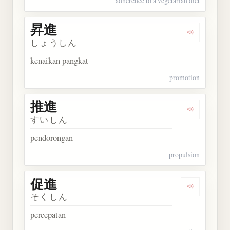
adherence to a vegetarian diet
昇進
Dengarkan 
しょうしん
kenaikan pangkat
promotion
推進
Dengarkan 
すいしん
pendorongan
propulsion
促進
Dengarkan 
そくしん
percepatan