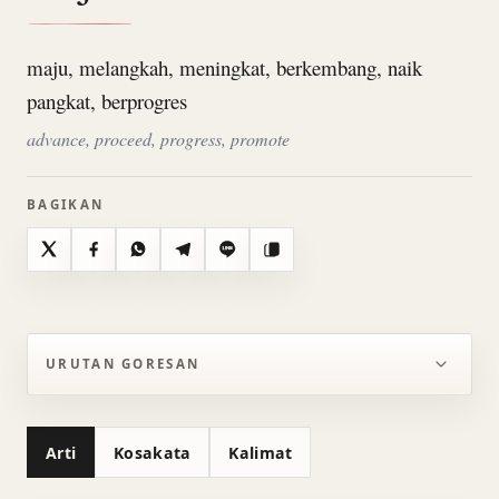
maju, melangkah, meningkat, berkembang, naik
pangkat, berprogres
advance, proceed, progress, promote
BAGIKAN
X
Facebook
WhatsApp
Telegram
Line
Salin
URUTAN GORESAN
Arti
Kosakata
Kalimat