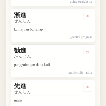
going straight on
漸進
Dengarkan 
ぜんしん
kemajuan bertahap
gradual progress
勧進
Dengarkan 
かんじん
penggalangan dana kuil
temple solicitation
先進
Dengarkan 
せんしん
maju