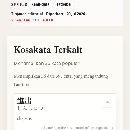
kanji-data
Tatoeba
SUMBER
Tinjauan editorial
Diperbarui 20 Jul 2026
STANDAR EDITORIAL
Kosakata Terkait
Menampilkan 36 kata populer
Menampilkan 36 dari 397 entri yang mengandung
kanji ini.
進出
Dengarkan 
しんしゅつ
ekspansi
advance (to the next round of a competition)