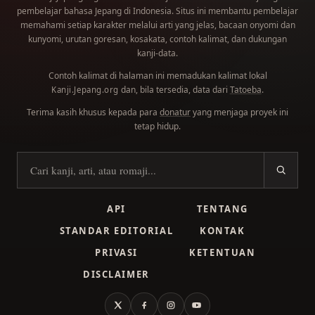
pembelajar bahasa Jepang di Indonesia. Situs ini membantu pembelajar
memahami setiap karakter melalui arti yang jelas, bacaan onyomi dan
kunyomi, urutan goresan, kosakata, contoh kalimat, dan dukungan
kanji-data.
Contoh kalimat di halaman ini memadukan kalimat lokal
dan, bila tersedia, data dari
Tatoeba
.
Kanji.Jepang.org
Terima kasih khusus kepada para
donatur
yang menjaga proyek ini
tetap hidup.
Cari kanji
API
TENTANG
STANDAR EDITORIAL
KONTAK
PRIVASI
KETENTUAN
DISCLAIMER
X
Facebook
Instagram
YouTube