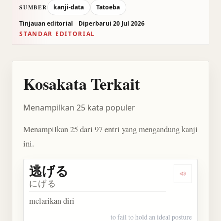
kanji-data
Tatoeba
SUMBER
Tinjauan editorial
Diperbarui 20 Jul 2026
STANDAR EDITORIAL
Kosakata Terkait
Menampilkan 25 kata populer
Menampilkan 25 dari 97 entri yang mengandung kanji
ini.
逃げる
Dengarkan
にげる
melarikan diri
to fail to hold an ideal posture