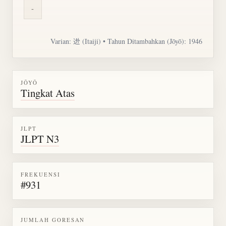
-
Varian:
迯
(Itaiji) • Tahun Ditambahkan (Jōyō): 1946
JŌYŌ
Tingkat Atas
JLPT
JLPT N3
FREKUENSI
#931
JUMLAH GORESAN