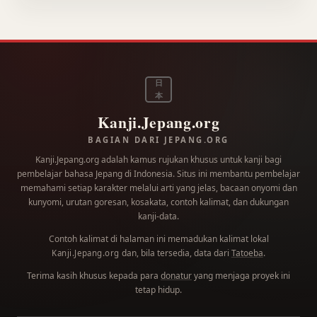
日
本
Kanji.Jepang.org
BAGIAN DARI JEPANG.ORG
Kanji.Jepang.org adalah kamus rujukan khusus untuk kanji bagi
pembelajar bahasa Jepang di Indonesia. Situs ini membantu pembelajar
memahami setiap karakter melalui arti yang jelas, bacaan onyomi dan
kunyomi, urutan goresan, kosakata, contoh kalimat, dan dukungan
kanji-data.
Contoh kalimat di halaman ini memadukan kalimat lokal
dan, bila tersedia, data dari
Tatoeba
.
Kanji.Jepang.org
Terima kasih khusus kepada para
donatur
yang menjaga proyek ini
tetap hidup.