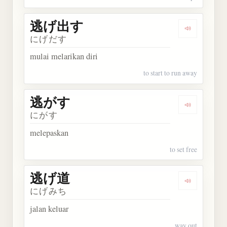
逃げ出す
Dengarkan
にげだす
mulai melarikan diri
to start to run away
逃がす
Dengarkan
にがす
melepaskan
to set free
逃げ道
Dengarkan
にげみち
jalan keluar
way out