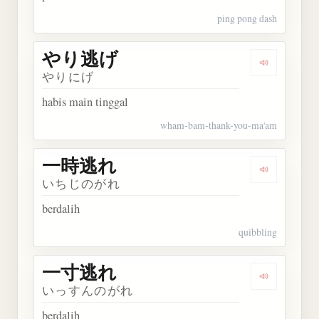
ping pong dash
やり逃げ
Dengarkan
やりにげ
habis main tinggal
wham-bam-thank-you-ma'am
一時逃れ
Dengarkan
いちじのがれ
berdalih
quibbling
一寸逃れ
Dengarkan
いっすんのがれ
berdalih