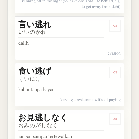
running off in the night (to leave one's old life behind, e.g.
to get away from debt)
言い逃れ
Dengarkan
いいのがれ
dalih
evasion
食い逃げ
Dengarkan
くいにげ
kabur tanpa bayar
leaving a restaurant without paying
お見逃しなく
Dengarka
おみのがしなく
jangan sampai terlewatkan