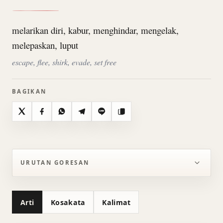
melarikan diri, kabur, menghindar, mengelak,
melepaskan, luput
escape, flee, shirk, evade, set free
BAGIKAN
X
Facebook
WhatsApp
Telegram
Line
Salin
URUTAN GORESAN
Arti
Kosakata
Kalimat