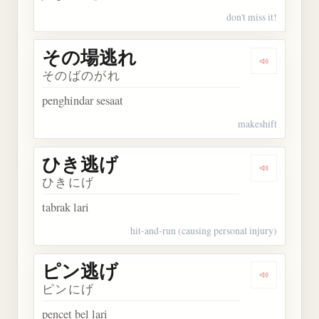
don't miss it!
その場逃れ
Dengarka
そのばのがれ
penghindar sesaat
makeshift
ひき逃げ
Dengarkan
ひきにげ
tabrak lari
hit-and-run (causing personal injury)
ピン逃げ
Dengarkan
ピンにげ
pencet bel lari