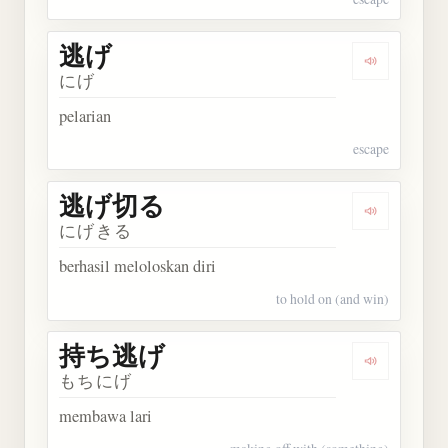
逃げ
Dengarkan 
にげ
pelarian
escape
逃げ切る
Dengarkan
にげきる
berhasil meloloskan diri
to hold on (and win)
持ち逃げ
Dengarkan
もちにげ
membawa lari