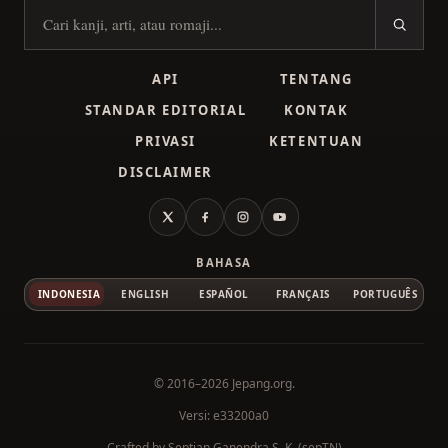
Cari kanji
API
TENTANG
STANDAR EDITORIAL
KONTAK
PRIVASI
KETENTUAN
DISCLAIMER
X
Facebook
Instagram
YouTube
BAHASA
INDONESIA
ENGLISH
ESPAÑOL
FRANÇAIS
PORTUGUÊS
© 2016–2026
Jepang.org
.
Versi: e33200a0
Crafted by
Septian Ganendra S. K. (sepTN)