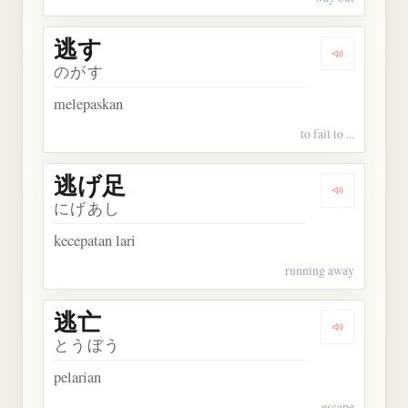
逃す
Dengarkan 
のがす
melepaskan
to fail to ...
逃げ足
Dengarkan
にげあし
kecepatan lari
running away
逃亡
Dengarkan 
とうぼう
pelarian
escape