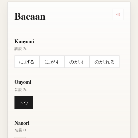
Bacaan
Dengarkan
Kunyomi
訓読み
に.げる
に.がす
のが.す
のが.れる
Onyomi
音読み
トウ
Nanori
名乗り