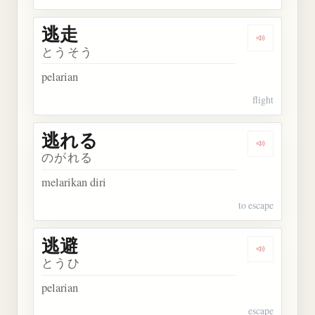
逃走
Dengarkan 
とうそう
pelarian
flight
逃れる
Dengarkan
のがれる
melarikan diri
to escape
逃避
Dengarkan 
とうひ
pelarian
escape