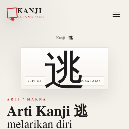
KANJI
日本
JEPANG.ORG
逃
Kanji
逃
JLPT N3
TINGKAT ATAS
ARTI / MAKNA
Arti Kanji 逃
melarikan diri