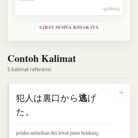
quibbling
LIHAT SEMUA KOSAKATA
Contoh Kalimat
5 kalimat referensi
逃
犯人は裏口から
げ
Denga
た。
pelaku melarikan diri lewat pintu belakang.