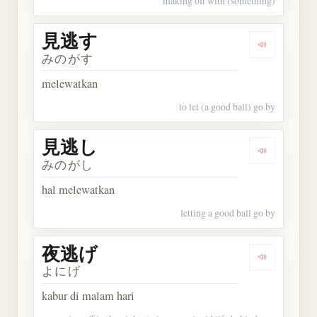
making off with (something)
見逃す
Dengarkan
みのがす
melewatkan
to let (a good ball) go by
見逃し
Dengarkan
みのがし
hal melewatkan
letting a good ball go by
夜逃げ
Dengarkan
よにげ
kabur di malam hari