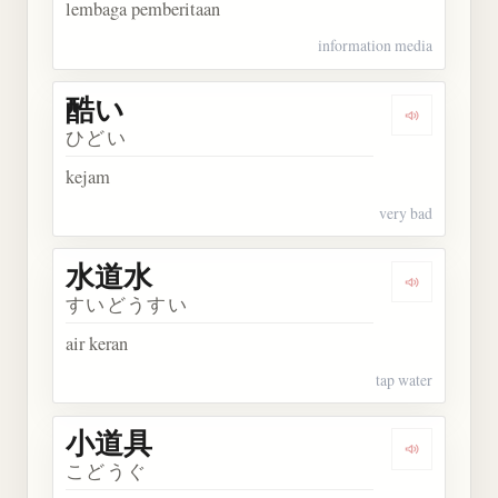
lembaga pemberitaan
information media
酷い
Dengarkan 
ひどい
kejam
very bad
水道水
Dengarkan
すいどうすい
air keran
tap water
小道具
Dengarkan
こどうぐ