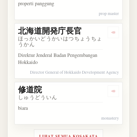
properti panggung
prop master
北海道開発庁長官
Dengarka
ほっかいどうかいはつちょうちょ
うかん
Direktur Jenderal Badan Pengembangan
Hokkaido
Director General of Hokkaido Development Agency
修道院
Dengarkan
しゅうどういん
biara
monastery
LIHAT SEMUA KOSAKATA