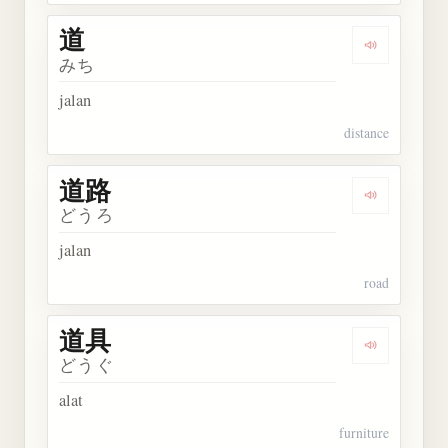
道
Dengarkan 
みち
jalan
distance
道路
Dengarkan 
どうろ
jalan
road
道具
Dengarkan 
どうぐ
alat
furniture