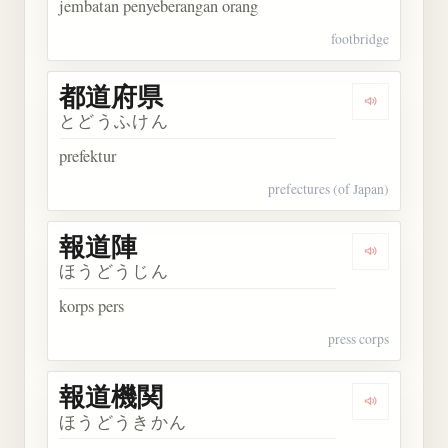
jembatan penyeberangan orang
footbridge
都道府県
Dengarkan
とどうふけん
prefektur
prefectures (of Japan)
報道陣
Dengarkan
ほうどうじん
korps pers
press corps
報道機関
Dengarkan
ほうどうきかん