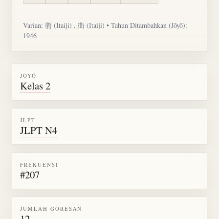
Varian:
衜
(Itaiji) ,
衟
(Itaiji) • Tahun Ditambahkan (Jōyō):
1946
JŌYŌ
Kelas 2
JLPT
JLPT N4
FREKUENSI
#207
JUMLAH GORESAN
12