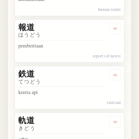
human realm
報道
Dengarkan 
ほうどう
pemberitaan
report (of news)
鉄道
Dengarkan 
てつどう
kereta api
railroad
軌道
Dengarkan 
きどう
orbit