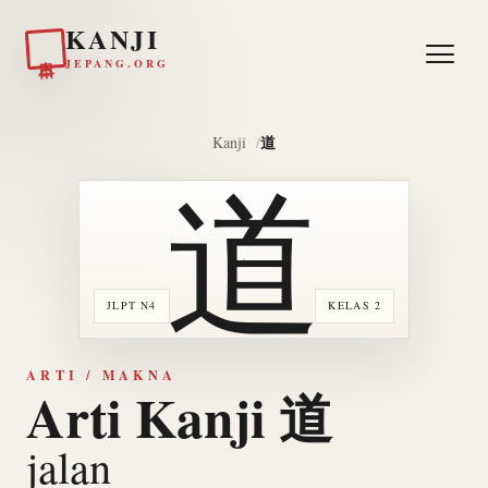
KANJI
日本
JEPANG.ORG
道
Kanji
道
JLPT N4
KELAS 2
ARTI / MAKNA
Arti Kanji 道
jalan