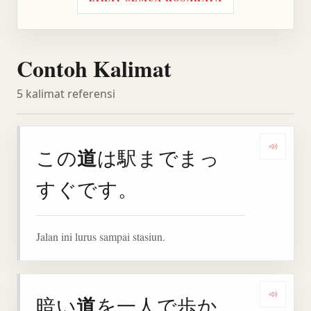
Contoh Kalimat
5 kalimat referensi
道
この
は駅までまっ
Denga
すぐです。
Jalan ini lurus sampai stasiun.
道
暗い
を一人で歩か
Denga