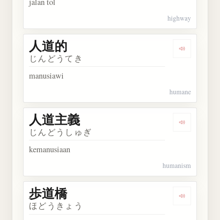
jalan tol
highway
人道的
Dengarkan
じんどうてき
manusiawi
humane
人道主義
Dengarkan
じんどうしゅぎ
kemanusiaan
humanism
歩道橋
Dengarkan
ほどうきょう