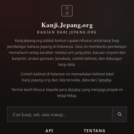
日
本
Kanji.Jepang.org
BAGIAN DARI JEPANG.ORG
Kanji.Jepang.org adalah kamus rujukan khusus untuk kanji bagi
pembelajar bahasa Jepang di Indonesia. Situs ini membantu pembelajar
memahami setiap karakter melalui arti yang jelas, bacaan onyomi dan
kunyomi, urutan goresan, kosakata, contoh kalimat, dan dukungan
kanji-data.
Contoh kalimat di halaman ini memadukan kalimat lokal
dan, bila tersedia, data dari
Tatoeba
.
Kanji.Jepang.org
Terima kasih khusus kepada para
donatur
yang menjaga proyek ini
tetap hidup.
Cari kanji
API
TENTANG