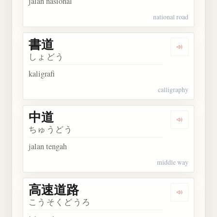
jalan nasional
national road
書道
Dengarkan 
しょどう
kaligrafi
calligraphy
中道
Dengarkan 
ちゅうどう
jalan tengah
middle way
高速道路
Dengarkan
こうそくどうろ