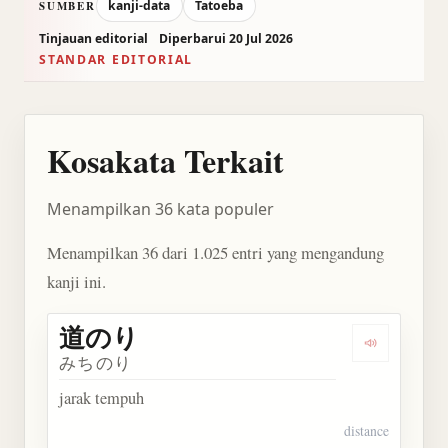
kanji-data
Tatoeba
SUMBER
Tinjauan editorial
Diperbarui 20 Jul 2026
STANDAR EDITORIAL
Kosakata Terkait
Menampilkan 36 kata populer
Menampilkan 36 dari 1.025 entri yang mengandung
kanji ini.
道のり
Dengarkan
みちのり
jarak tempuh
distance