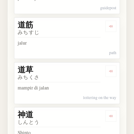
guidepost
道筋
Dengarkan 
みちすじ
jalur
path
道草
Dengarkan 
みちくさ
mampir di jalan
loitering on the way
神道
Dengarkan 
しんとう
Shinto