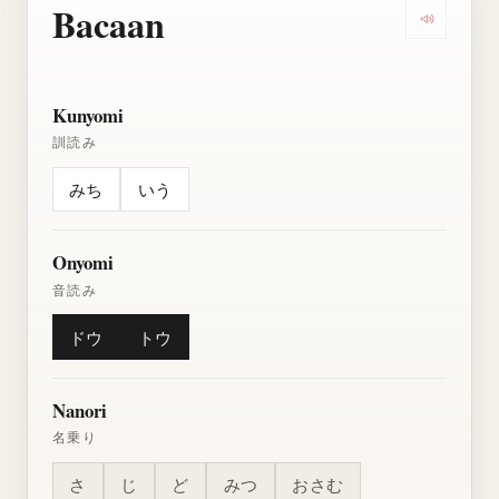
Bacaan
Dengarkan
Kunyomi
訓読み
みち
いう
Onyomi
音読み
ドウ
トウ
Nanori
名乗り
さ
じ
ど
みつ
おさむ