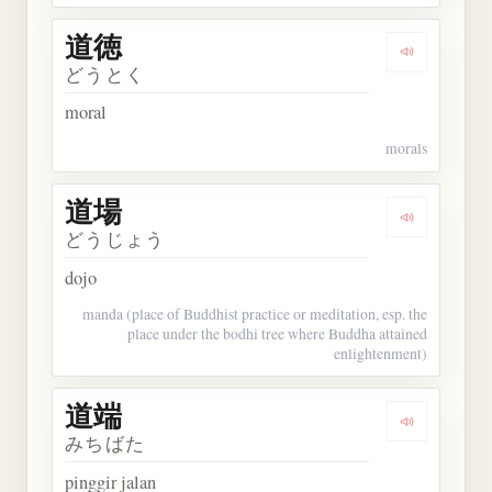
道徳
Dengarkan 
どうとく
moral
morals
道場
Dengarkan 
どうじょう
dojo
manda (place of Buddhist practice or meditation, esp. the
place under the bodhi tree where Buddha attained
enlightenment)
道端
Dengarkan 
みちばた
pinggir jalan