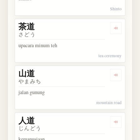
Shinto
茶道
Dengarkan 
さどう
upacara minum teh
tea ceremony
山道
Dengarkan 
やまみち
jalan gunung
mountain road
人道
Dengarkan 
じんどう
kemanusiaan