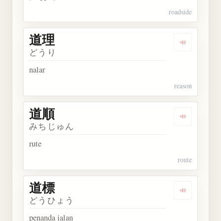
roadside
道理
Dengarkan 
どうり
nalar
reason
道順
Dengarkan 
みちじゅん
rute
route
道標
Dengarkan 
どうひょう
penanda jalan