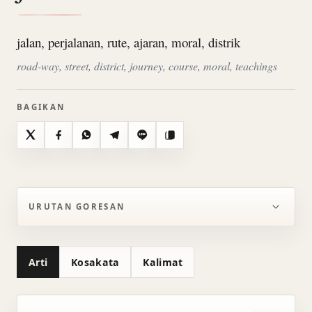
jalan, perjalanan, rute, ajaran, moral, distrik
road-way, street, district, journey, course, moral, teachings
BAGIKAN
X
Facebook
WhatsApp
Telegram
Line
Salin
URUTAN GORESAN
Arti
Kosakata
Kalimat