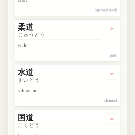
railroad track
柔道
Dengarkan 
じゅうどう
yudo
judo
水道
Dengarkan 
すいどう
saluran air
channel
国道
Dengarkan 
こくどう