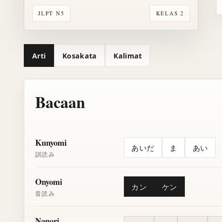
JLPT N5
KELAS 2
Arti
Kosakata
Kalimat
Bacaan
Kunyomi
あいだ
ま
あい
訓読み
Onyomi
カン
ケン
音読み
Nanori