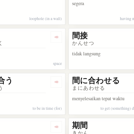
segera
loophole (in a wall)
having no
間接
kata 間近
Dengarkan kosakata 間隔
く
かんせつ
tidak langsung
space
合う
間に合わせる
kata 間際
Dengarkan kosakata 間に合う
う
まにあわせる
menyelesaikan tepat waktu
to be in time (for)
to get (something) 
期間
kata 昼間
Dengarkan kosakata 波間
きかん