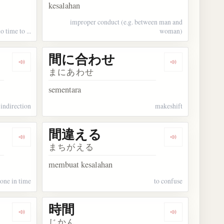
kesalahan
improper conduct (e.g. between man and
 time to ...
woman)
間に合わせ
Dengarkan kosakata 間接
Dengarkan k
まにあわせ
sementara
indirection
makeshift
間違える
Dengarkan kosakata 間に合わせる
Dengarkan ko
まちがえる
membuat kesalahan
done in time
to confuse
時間
Dengarkan kosakata 期間
Dengarkan kos
じかん