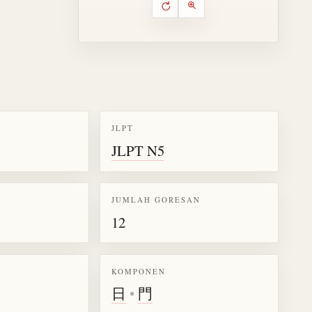
Putar ulang animasi
Kontrol animasi urutan goresa
Perbesar animasi
JLPT
JLPT N5
k kanji 間
JUMLAH GORESAN
12
KOMPONEN
日
•
門