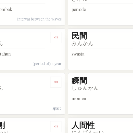
 ombak
periode
interval between the waves
民間
kata 人間
Dengarkan kosakata 年間
ん
みんかん
etahun
swasta
(period of) a year
瞬間
kata 仲間
Dengarkan kosakata 空間
ん
しゅんかん
momen
space
割
人間性
kata 寝間着
Dengarkan kosakata 時間割
わり
にんげんせい