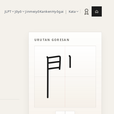
|
JLPT
Jōyō
Jinmeiyō
Kanken
Hyōgai
Kata
Statistik latihan
Jepang.or
URUTAN GORESAN