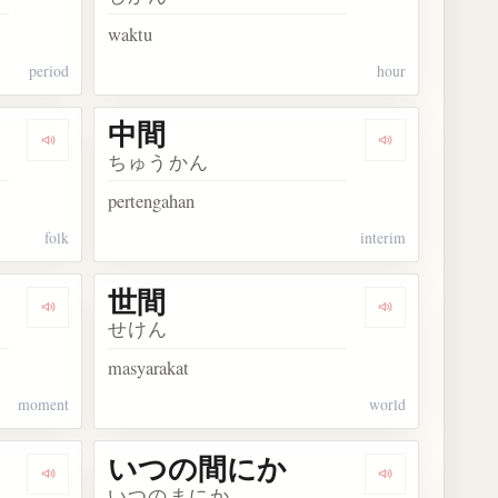
waktu
period
hour
中間
Dengarkan kosakata 民間
Dengarkan kos
ちゅうかん
pertengahan
folk
interim
世間
Dengarkan kosakata 瞬間
Dengarkan kos
せけん
masyarakat
moment
world
いつの間にか
Dengarkan kosakata 人間性
Dengarkan k
いつのまにか