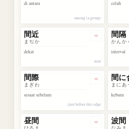
di antara
celah
among (a group)
間近
間隔
Dengarkan kosa
まぢか
かんか
dekat
interval
near
間際
間に
Dengarkan kosa
まぎわ
まにあ
sesaat sebelum
keburu
(just before the) edge
昼間
波間
Dengarkan kosa
ひるま
なみま