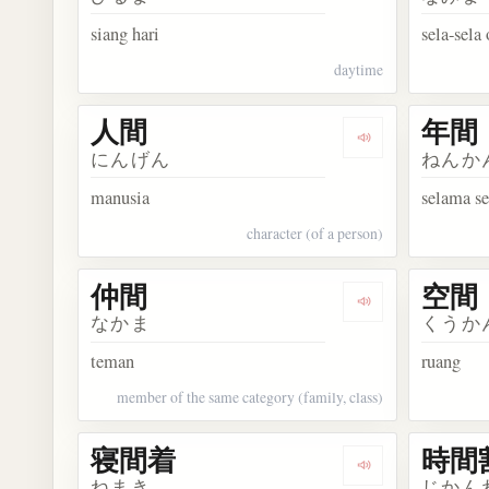
siang hari
sela-sela
daytime
人間
年間
Dengarkan kosa
にんげん
ねんか
manusia
selama s
character (of a person)
仲間
空間
Dengarkan kosa
なかま
くうか
teman
ruang
member of the same category (family, class)
寝間着
時間
Dengarkan kosa
ねまき
じかん