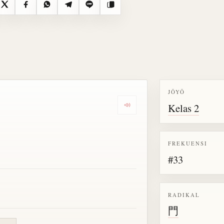
X
Facebook
WhatsApp
Telegram
Line
Salin
JŌYŌ
Kelas 2
Dengarkan semua bacaan untu
FREKUENSI
#33
RADIKAL
門