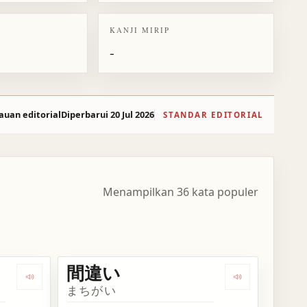
KANJI MIRIP
-
auan editorial
Diperbarui 20 Jul 2026
STANDAR EDITORIAL
Menampilkan 36 kata populer
間違い
Dengarkan kosakata 間もなく
Dengarkan ko
まちがい