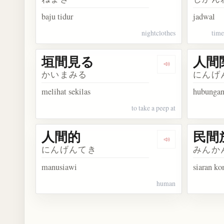
baju tidur
jadwal
nightclothes
time
垣間見る
人間
Dengarkan kos
かいまみる
にんげ
melihat sekilas
hubungan
to take a peep at
人間的
民間
Dengarkan kosa
にんげんてき
みんか
manusiawi
siaran ko
human