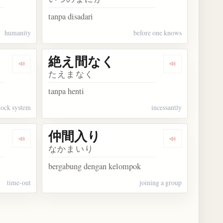
tanpa disadari
humanity
before one knows
絶え間なく
Dengarkan kosakata 二十四時間制
Dengarkan k
たえまなく
tanpa henti
lock system
incessantly
仲間入り
Dengarkan kosakata 時間切れ
Dengarkan ko
なかまいり
bergabung dengan kelompok
time-out
joining a group