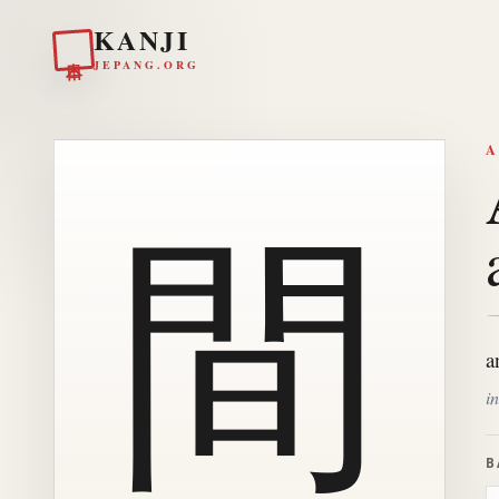
KANJI
日本
JEPANG.ORG
A
間
a
i
B