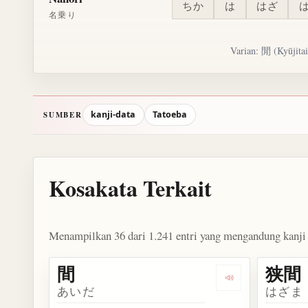
ちか
は
はざ
名乗り
Varian: 閒 (Kyūjitai
kanji-data
Tatoeba
SUMBER
Kosakata Terkait
Menampilkan 36 dari 1.241 entri yang mengandung kanji 
間
狭間
Dengarkan kosak
あいだ
はざま