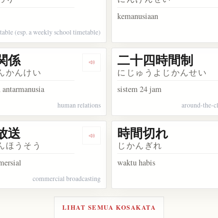
kemanusiaan
table (esp. a weekly school timetable)
関係
二十四時間制
akata 垣間見る
Dengarkan kosakata 人間関係
んかんけい
にじゅうよじかんせい
 antarmanusia
sistem 24 jam
human relations
around-the-c
放送
時間切れ
kata 人間的
Dengarkan kosakata 民間放送
んほうそう
じかんぎれ
mersial
waktu habis
commercial broadcasting
LIHAT SEMUA KOSAKATA