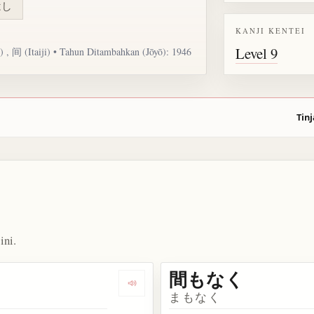
はし
KANJI KENTEI
Level 9
) , 间 (Itaiji) • Tahun Ditambahkan (Jōyō): 1946
Tinj
ini.
間もなく
ata 間
Dengarkan kosakata 狭間
まもなく