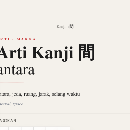
間
Kanji
RTI / MAKNA
Arti Kanji 間
antara
ntara, jeda, ruang, jarak, selang waktu
nterval, space
AGIKAN