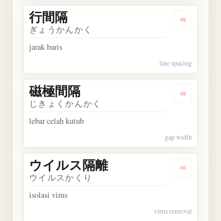
行間隔
Dengarkan
ぎょうかんかく
jarak baris
line spacing
磁極間隔
Dengarkan
じきょくかんかく
lebar celah kutub
gap width
ウイルス隔離
Dengarka
ウイルスかくり
isolasi virus
virus removal