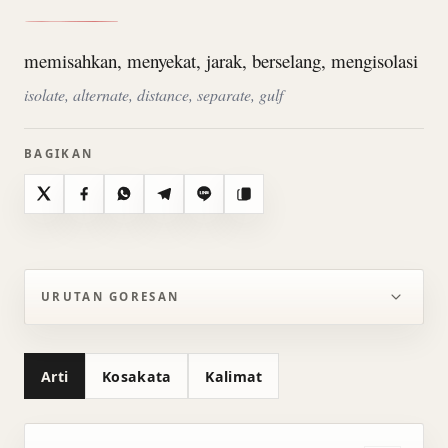
memisahkan, menyekat, jarak, berselang, mengisolasi
isolate, alternate, distance, separate, gulf
BAGIKAN
X
Facebook
WhatsApp
Telegram
Line
Salin
URUTAN GORESAN
Arti
Kosakata
Kalimat