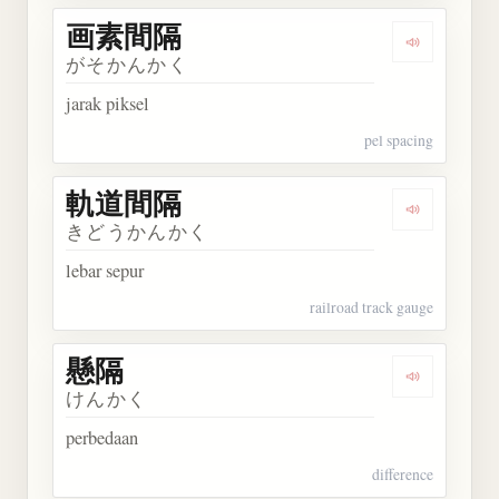
画素間隔
Dengarkan
がそかんかく
jarak piksel
pel spacing
軌道間隔
Dengarkan
きどうかんかく
lebar sepur
railroad track gauge
懸隔
Dengarkan 
けんかく
perbedaan
difference