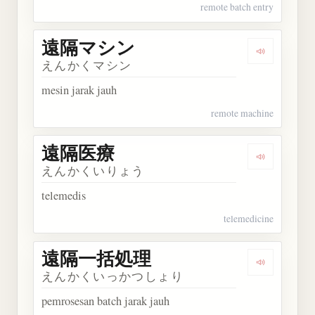
remote batch entry
遠隔マシン
Dengarka
えんかくマシン
mesin jarak jauh
remote machine
遠隔医療
Dengarkan
えんかくいりょう
telemedis
telemedicine
遠隔一括処理
Dengarka
えんかくいっかつしょり
pemrosesan batch jarak jauh