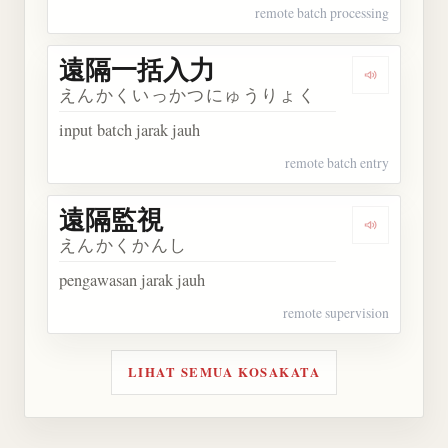
remote batch processing
遠隔一括入力
Dengarka
えんかくいっかつにゅうりょく
input batch jarak jauh
remote batch entry
遠隔監視
Dengarkan
えんかくかんし
pengawasan jarak jauh
remote supervision
LIHAT SEMUA KOSAKATA