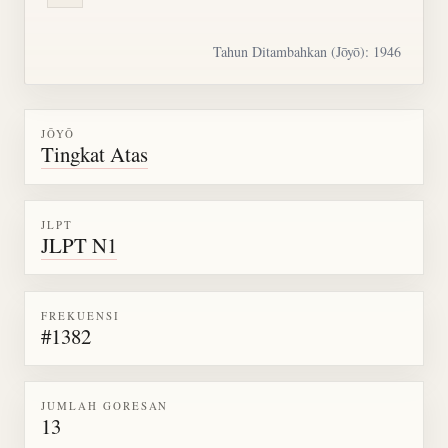
Tahun Ditambahkan (Jōyō): 1946
JŌYŌ
Tingkat Atas
JLPT
JLPT N1
FREKUENSI
#1382
JUMLAH GORESAN
13