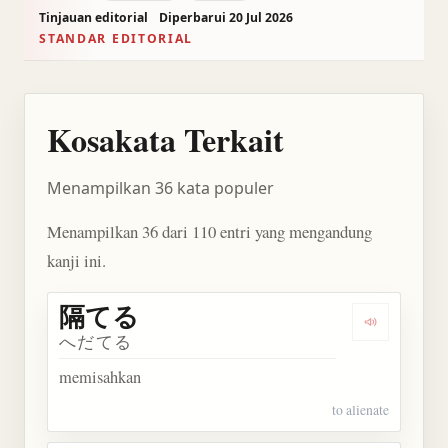
Tinjauan editorial
Diperbarui 20 Jul 2026
STANDAR EDITORIAL
Kosakata Terkait
Menampilkan 36 kata populer
Menampilkan 36 dari 110 entri yang mengandung
kanji ini.
隔てる
Dengarkan
へだてる
memisahkan
to alienate