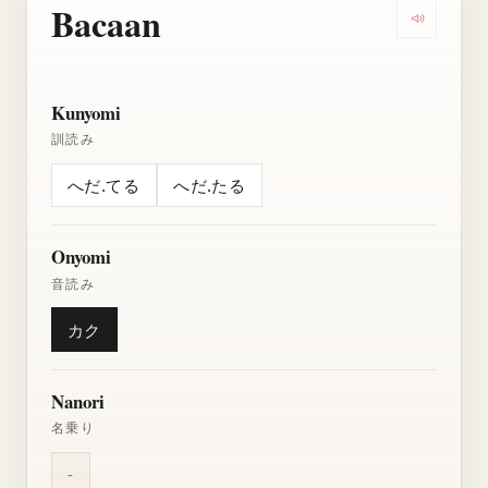
Bacaan
Dengarkan
Kunyomi
訓読み
へだ.てる
へだ.たる
Onyomi
音読み
カク
Nanori
名乗り
-