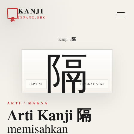
KANJI
日本
JEPANG.ORG
隔
Kanji
隔
JLPT N1
TINGKAT ATAS
ARTI / MAKNA
Arti Kanji 隔
memisahkan