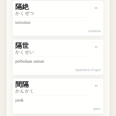
隔絶
Dengarkan 
かくぜつ
terisolasi
isolation
隔世
Dengarkan 
かくせい
perbedaan zaman
separation of ages
間隔
Dengarkan 
かんかく
jarak
space