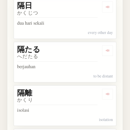
隔日
Dengarkan 
かくじつ
dua hari sekali
every other day
隔たる
Dengarkan
へだたる
berjauhan
to be distant
隔離
Dengarkan 
かくり
isolasi
isolation