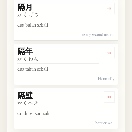
隔月
Dengarkan 
かくげつ
dua bulan sekali
every second month
隔年
Dengarkan 
かくねん
dua tahun sekali
biennially
隔壁
Dengarkan 
かくへき
dinding pemisah
barrier wall