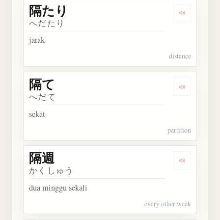
隔たり
Dengarkan
へだたり
jarak
distance
隔て
Dengarkan 
へだて
sekat
partition
隔週
Dengarkan 
かくしゅう
dua minggu sekali
every other week