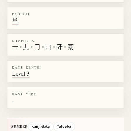
RADIKAL
阜
KOMPONEN
一
•
儿
•
冂
•
口
•
阡
•
鬲
KANJI KENTEI
Level 3
KANJI MIRIP
-
kanji-data
Tatoeba
SUMBER