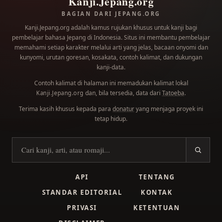
Kanji.Jepang.org
BAGIAN DARI JEPANG.ORG
Kanji.Jepang.org adalah kamus rujukan khusus untuk kanji bagi
pembelajar bahasa Jepang di Indonesia. Situs ini membantu pembelajar
memahami setiap karakter melalui arti yang jelas, bacaan onyomi dan
kunyomi, urutan goresan, kosakata, contoh kalimat, dan dukungan
kanji-data.
Contoh kalimat di halaman ini memadukan kalimat lokal
dan, bila tersedia, data dari
Tatoeba
.
Kanji.Jepang.org
Terima kasih khusus kepada para
donatur
yang menjaga proyek ini
tetap hidup.
Cari kanji
API
TENTANG
STANDAR EDITORIAL
KONTAK
PRIVASI
KETENTUAN