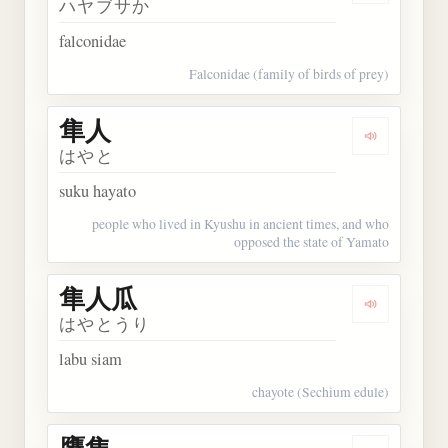
ハヤブサか
falconidae
Falconidae (family of birds of prey)
隼人
Dengarkan 
はやと
suku hayato
people who lived in Kyushu in ancient times, and who
opposed the state of Yamato
隼人瓜
Dengarkan
はやとうり
labu siam
chayote (Sechium edule)