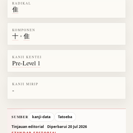
RADIKAL
隹
KOMPONEN
十
•
隹
KANJI KENTEI
Pre-Level 1
KANJI MIRIP
-
kanji-data
Tatoeba
SUMBER
Tinjauan editorial
Diperbarui 20 Jul 2026