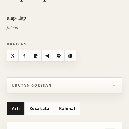
alap-alap
falcon
BAGIKAN
X
Facebook
WhatsApp
Telegram
Line
Salin
URUTAN GORESAN
Arti
Kosakata
Kalimat