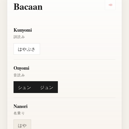
Bacaan
Dengarkan
Kunyomi
訓読み
はやぶさ
Onyomi
音読み
シュン
ジュン
Nanori
名乗り
はや