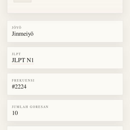
JŌYŌ
Jinmeiyō
JLPT
JLPT N1
FREKUENSI
#2224
JUMLAH GORESAN
10