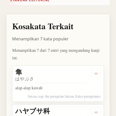
STANDAR EDITORIAL
Kosakata Terkait
Menampilkan 7 kata populer
Menampilkan 7 dari 7 entri yang mengandung kanji
ini.
隼
Dengarkan 
はやぶさ
alap-alap kawah
falcon (esp. the peregrine falcon, Falco peregrinus)
ハヤブサ科
Dengarka