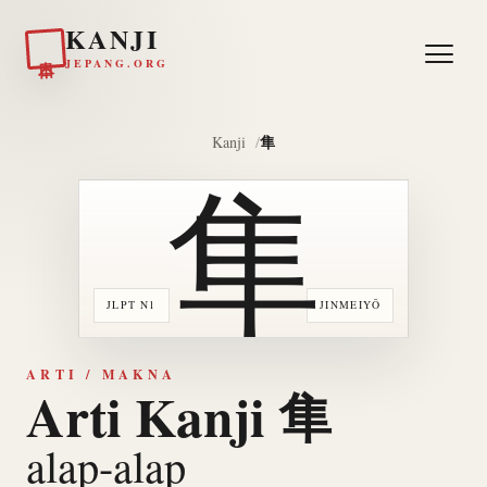
KANJI
日本
JEPANG.ORG
隼
Kanji
隼
JLPT N1
JINMEIYŌ
ARTI / MAKNA
Arti Kanji 隼
alap-alap