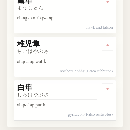
鷹隼
Dengarkan 
ようしゅん
elang dan alap-alap
hawk and falcon
稚児隼
Dengarkan
ちごはやぶさ
alap-alap walik
northern hobby (Falco subbuteo)
白隼
Dengarkan 
しろはやぶさ
alap-alap putih
gyrfalcon (Falco rusticolus)