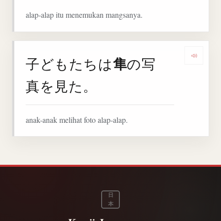
alap-alap itu menemukan mangsanya.
隼
子どもたちは
の写
Denga
真を見た。
anak-anak melihat foto alap-alap.
日
本