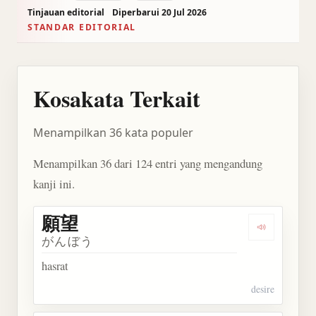
Tinjauan editorial
Diperbarui 20 Jul 2026
STANDAR EDITORIAL
Kosakata Terkait
Menampilkan 36 kata populer
Menampilkan 36 dari 124 entri yang mengandung
kanji ini.
願望
Dengarkan 
がんぼう
hasrat
desire