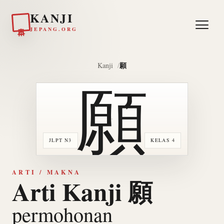
KANJI
日本
JEPANG.ORG
願
Kanji
願
JLPT N3
KELAS 4
ARTI / MAKNA
Arti Kanji 願
permohonan