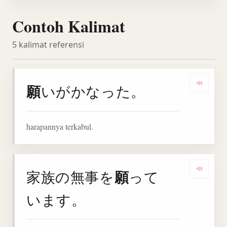
Contoh Kalimat
5 kalimat referensi
願
いがかなった。
Denga
harapannya terkabul.
願
家族の無事を
って
Denga
います。