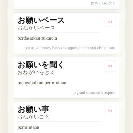
may I ask (for)
お願いベース
Dengarka
おねがいベース
berdasarkan sukarela
(on a) voluntary basis (as opposed to a legal obligation)
お願いを聞く
Dengarka
おねがいをきく
mengabulkan permintaan
to grant someone's request
お願い事
Dengarkan
おねがいごと
permintaan