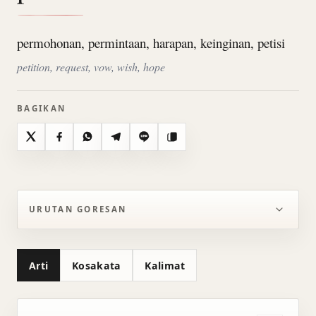
permohonan, permintaan, harapan, keinginan, petisi
petition, request, vow, wish, hope
BAGIKAN
X
Facebook
WhatsApp
Telegram
Line
Salin
URUTAN GORESAN
Arti
Kosakata
Kalimat