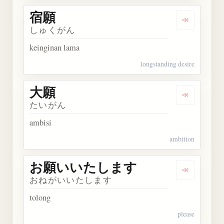
宿願
Dengarkan 
しゅくがん
keinginan lama
longstanding desire
大願
Dengarkan 
たいがん
ambisi
ambition
お願いいたします
Dengarka
おねがいいたします
tolong
please