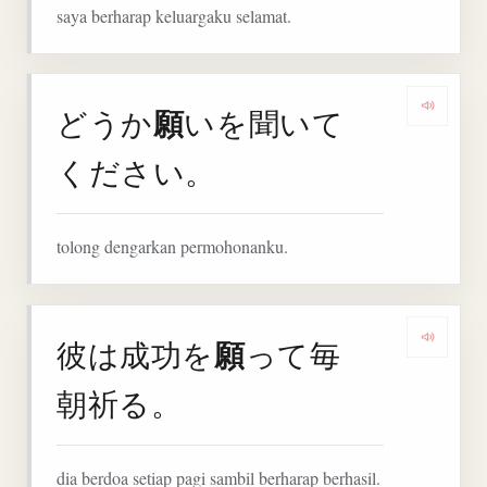
saya berharap keluargaku selamat.
願
どうか
いを聞いて
Denga
ください。
tolong dengarkan permohonanku.
願
彼は成功を
って毎
Denga
朝祈る。
dia berdoa setiap pagi sambil berharap berhasil.