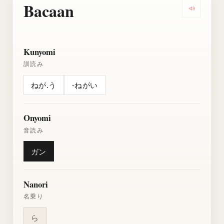
Bacaan
Dengarkan
Kunyomi
訓読み
ねが.う
-ねがい
Onyomi
音読み
ガン
Nanori
名乗り
ら