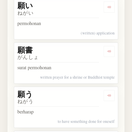
願い
Dengarkan 
ねがい
permohonan
(written) application
願書
Dengarkan 
がんしょ
surat permohonan
written prayer for a shrine or Buddhist temple
願う
Dengarkan 
ねがう
berharap
to have something done for oneself