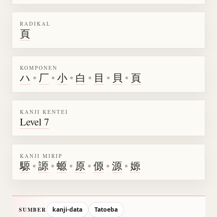
RADIKAL
頁
KOMPONEN
ハ
•
厂
•
小
•
白
•
目
•
貝
•
頁
KANJI KENTEI
Level 7
KANJI MIRIP
騵
•
謜
•
螈
•
原
•
傆
•
源
•
嫄
kanji-data
Tatoeba
SUMBER