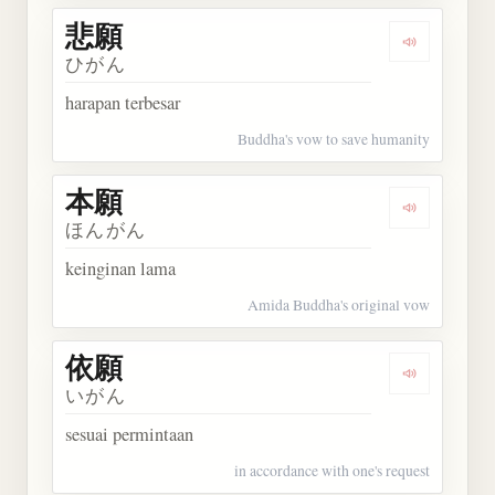
悲願
Dengarkan 
ひがん
harapan terbesar
Buddha's vow to save humanity
本願
Dengarkan 
ほんがん
keinginan lama
Amida Buddha's original vow
依願
Dengarkan 
いがん
sesuai permintaan
in accordance with one's request