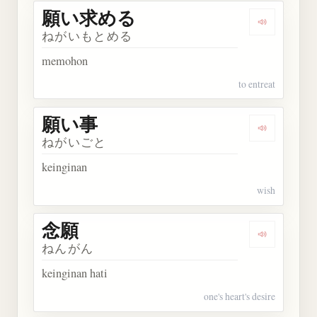
願い求める
Dengarka
ねがいもとめる
memohon
to entreat
願い事
Dengarkan
ねがいごと
keinginan
wish
念願
Dengarkan 
ねんがん
keinginan hati
one's heart's desire