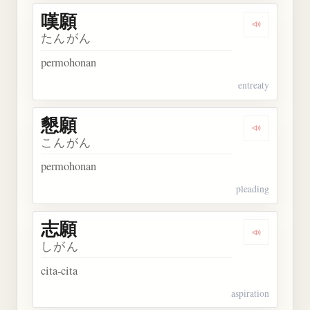
嘆願
Dengarkan 
たんがん
permohonan
entreaty
懇願
Dengarkan 
こんがん
permohonan
pleading
志願
Dengarkan 
しがん
cita-cita
aspiration