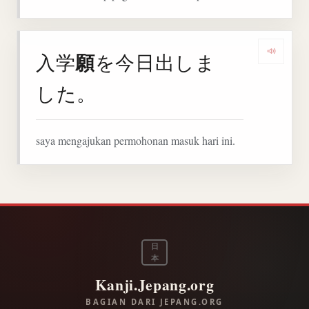
願
入学
を今日出しま
Denga
した。
saya mengajukan permohonan masuk hari ini.
日
本
Kanji.Jepang.org
BAGIAN DARI JEPANG.ORG