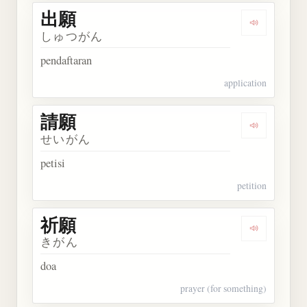
出願
Dengarkan 
しゅつがん
pendaftaran
application
請願
Dengarkan 
せいがん
petisi
petition
祈願
Dengarkan 
きがん
doa
prayer (for something)