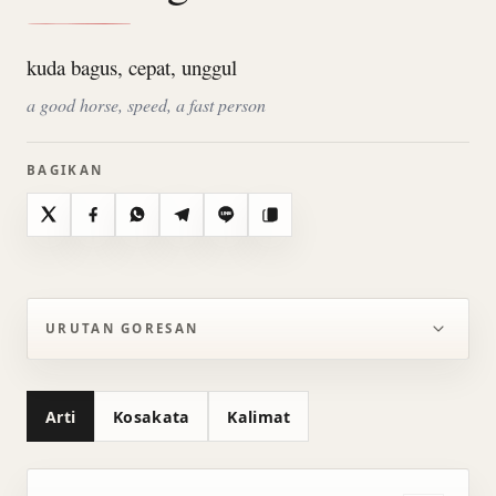
kuda bagus, cepat, unggul
a good horse, speed, a fast person
BAGIKAN
X
Facebook
WhatsApp
Telegram
Line
Salin
URUTAN GORESAN
Arti
Kosakata
Kalimat