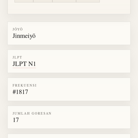
JŌYŌ
Jinmeiyō
JLPT
JLPT N1
FREKUENSI
#1817
JUMLAH GORESAN
17