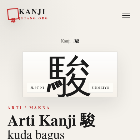
KANJI
日本
JEPANG.ORG
駿
Kanji
駿
JLPT N1
JINMEIYŌ
ARTI / MAKNA
Arti Kanji 駿
kuda bagus