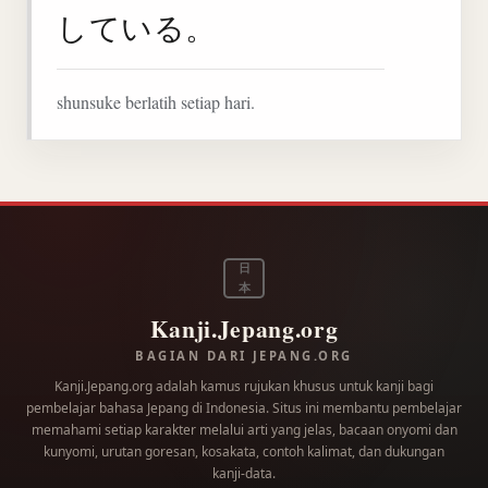
している。
shunsuke berlatih setiap hari.
日
本
Kanji.Jepang.org
BAGIAN DARI JEPANG.ORG
Kanji.Jepang.org adalah kamus rujukan khusus untuk kanji bagi
pembelajar bahasa Jepang di Indonesia. Situs ini membantu pembelajar
memahami setiap karakter melalui arti yang jelas, bacaan onyomi dan
kunyomi, urutan goresan, kosakata, contoh kalimat, dan dukungan
kanji-data.