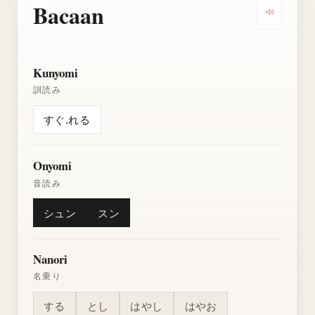
Bacaan
Dengarkan
Kunyomi
訓読み
すぐ.れる
Onyomi
音読み
シュン
スン
Nanori
名乗り
する
とし
はやし
はやお