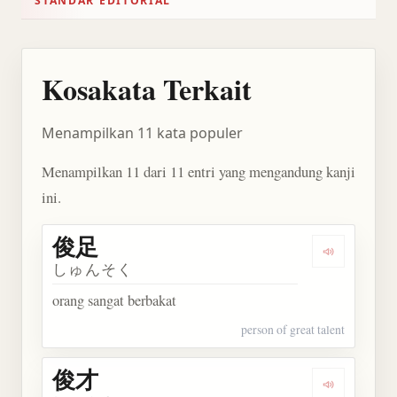
STANDAR EDITORIAL
Kosakata Terkait
Menampilkan 11 kata populer
Menampilkan 11 dari 11 entri yang mengandung kanji
ini.
俊足
Dengarkan 
しゅんそく
orang sangat berbakat
person of great talent
俊才
Dengarkan 