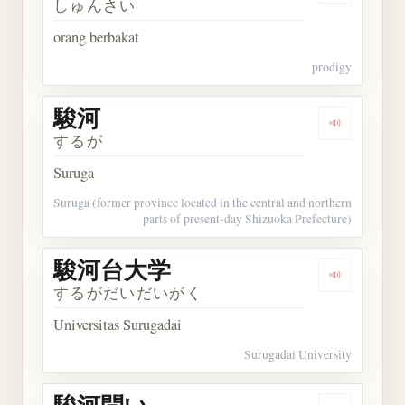
しゅんさい
orang berbakat
prodigy
駿河
Dengarkan 
するが
Suruga
Suruga (former province located in the central and northern
parts of present-day Shizuoka Prefecture)
駿河台大学
Dengarka
するがだいだいがく
Universitas Surugadai
Surugadai University