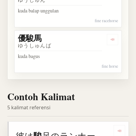
kuda balap unggulan
fine racehorse
優駿馬
Dengarkan
ゆうしゅんば
kuda bagus
fine horse
Contoh Kalimat
5 kalimat referensi
駿
彼は
足のランナー
Denga