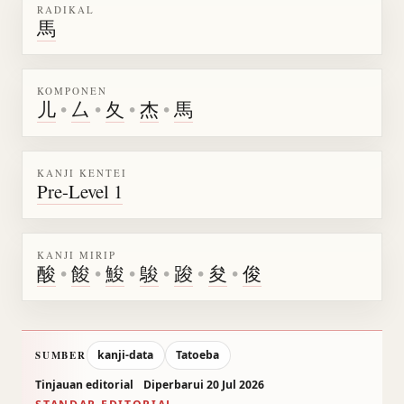
RADIKAL
馬
KOMPONEN
儿
•
厶
•
夂
•
杰
•
馬
KANJI KENTEI
Pre-Level 1
KANJI MIRIP
酸
•
餕
•
鮻
•
鵔
•
踆
•
夋
•
俊
kanji-data
Tatoeba
SUMBER
Tinjauan editorial
Diperbarui 20 Jul 2026