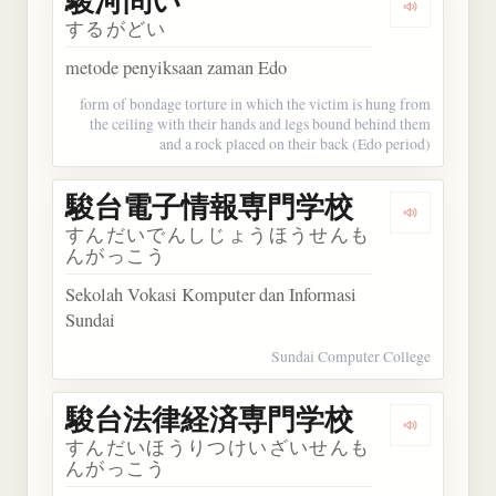
駿河問い
Dengarkan
するがどい
metode penyiksaan zaman Edo
form of bondage torture in which the victim is hung from
the ceiling with their hands and legs bound behind them
and a rock placed on their back (Edo period)
駿台電子情報専門学校
Dengark
すんだいでんしじょうほうせんも
んがっこう
Sekolah Vokasi Komputer dan Informasi
Sundai
Sundai Computer College
駿台法律経済専門学校
Dengark
すんだいほうりつけいざいせんも
んがっこう