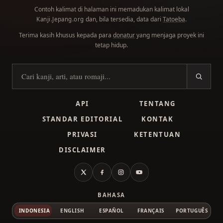
Contoh kalimat di halaman ini memadukan kalimat lokal
dan, bila tersedia, data dari
Tatoeba
.
Kanji.Jepang.org
Terima kasih khusus kepada para
donatur
yang menjaga proyek ini
tetap hidup.
Cari kanji
API
TENTANG
STANDAR EDITORIAL
KONTAK
PRIVASI
KETENTUAN
DISCLAIMER
X
Facebook
Instagram
YouTube
BAHASA
INDONESIA
ENGLISH
ESPAÑOL
FRANÇAIS
PORTUGUÊS