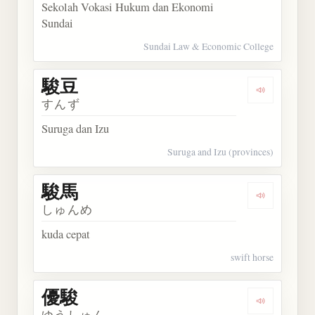
Sekolah Vokasi Hukum dan Ekonomi
Sundai
Sundai Law & Economic College
駿豆
Dengarkan 
すんず
Suruga dan Izu
Suruga and Izu (provinces)
駿馬
Dengarkan 
しゅんめ
kuda cepat
swift horse
優駿
Dengarkan 
ゆうしゅん