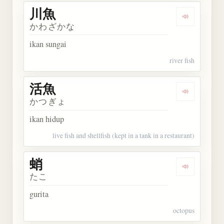
川魚
Dengarkan 
かわざかな
ikan sungai
river fish
活魚
Dengarkan 
かつぎょ
ikan hidup
live fish and shellfish (kept in a tank in a restaurant)
蛸
Dengarkan 
たこ
gurita
octopus