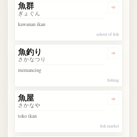
魚群
Dengarkan 
ぎょぐん
kawanan ikan
school of fish
魚釣り
Dengarkan
さかなつり
memancing
fishing
魚屋
Dengarkan 
さかなや
toko ikan
fish market