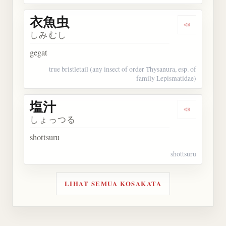
衣魚虫
Dengarkan
しみむし
gegat
true bristletail (any insect of order Thysanura, esp. of
family Lepismatidae)
塩汁
Dengarkan 
しょっつる
shottsuru
shottsuru
LIHAT SEMUA KOSAKATA