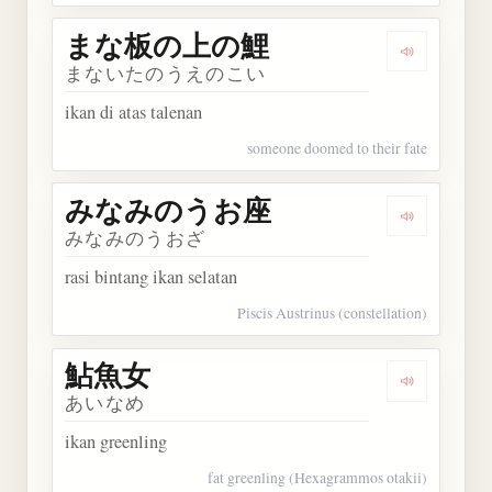
まな板の上の鯉
Dengarka
まないたのうえのこい
ikan di atas talenan
someone doomed to their fate
みなみのうお座
Dengarka
みなみのうおざ
rasi bintang ikan selatan
Piscis Austrinus (constellation)
鮎魚女
Dengarkan
あいなめ
ikan greenling
fat greenling (Hexagrammos otakii)