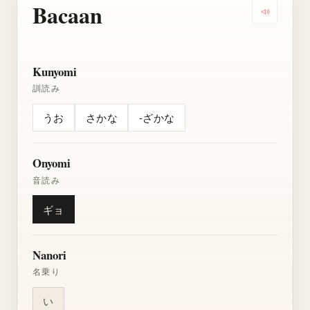
Bacaan
Dengarkan
Kunyomi
訓読み
うお
さかな
-ざかな
Onyomi
音読み
ギョ
Nanori
名乗り
い