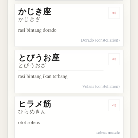
かじき座
Dengarkan
かじきざ
rasi bintang dorado
Dorado (constellation)
とびうお座
Dengarka
とびうおざ
rasi bintang ikan terbang
Volans (constellation)
ヒラメ筋
Dengarkan
ひらめきん
otot soleus
soleus muscle