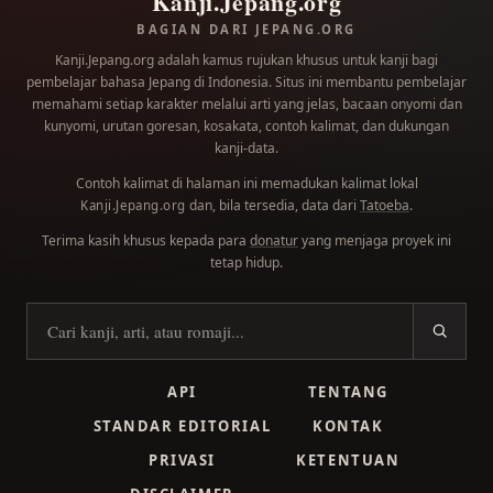
Kanji.Jepang.org
BAGIAN DARI JEPANG.ORG
Kanji.Jepang.org adalah kamus rujukan khusus untuk kanji bagi
pembelajar bahasa Jepang di Indonesia. Situs ini membantu pembelajar
memahami setiap karakter melalui arti yang jelas, bacaan onyomi dan
kunyomi, urutan goresan, kosakata, contoh kalimat, dan dukungan
kanji-data.
Contoh kalimat di halaman ini memadukan kalimat lokal
dan, bila tersedia, data dari
Tatoeba
.
Kanji.Jepang.org
Terima kasih khusus kepada para
donatur
yang menjaga proyek ini
tetap hidup.
Cari kanji
API
TENTANG
STANDAR EDITORIAL
KONTAK
PRIVASI
KETENTUAN