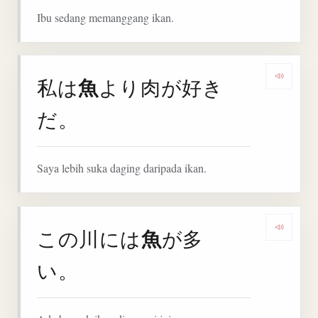
Ibu sedang memanggang ikan.
魚
私は
より肉が好き
Denga
だ。
Saya lebih suka daging daripada ikan.
魚
この川には
が多
Denga
い。