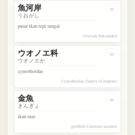
魚河岸
Dengarkan
うおがし
pasar ikan tepi sungai
riverside fish market
ウオノエ科
Dengarka
ウオノエか
cymothoidae
Cymothoidae (family of isopods)
金魚
Dengarkan 
きんぎょ
ikan mas
goldfish (Carassius auratus)