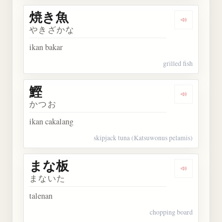
焼き魚
Dengarkan
やきざかな
ikan bakar
grilled fish
鰹
Dengarkan 
かつお
ikan cakalang
skipjack tuna (Katsuwonus pelamis)
まな板
Dengarkan
まないた
talenan
chopping board