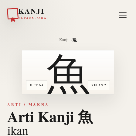
KANJI
日本
JEPANG.ORG
魚
Kanji
魚
JLPT N4
KELAS 2
ARTI / MAKNA
Arti Kanji 魚
ikan