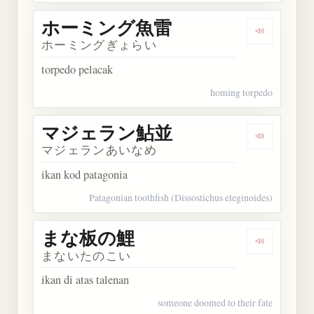
ホーミング魚雷
Dengarka
ホーミングぎょらい
torpedo pelacak
homing torpedo
マジェラン鮎並
Dengarka
マジェランあいなめ
ikan kod patagonia
Patagonian toothfish (Dissostichus eleginoides)
まな板の鯉
Dengarka
まないたのこい
ikan di atas talenan
someone doomed to their fate