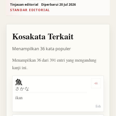
Tinjauan editorial
Diperbarui 20 Jul 2026
STANDAR EDITORIAL
Kosakata Terkait
Menampilkan 36 kata populer
Menampilkan 36 dari 391 entri yang mengandung
kanji ini.
魚
Dengarkan 
さかな
ikan
fish