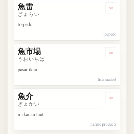
魚雷
Dengarkan 
ぎょらい
torpedo
torpedo
魚市場
Dengarkan
うおいちば
pasar ikan
fish market
魚介
Dengarkan 
ぎょかい
makanan laut
marine products