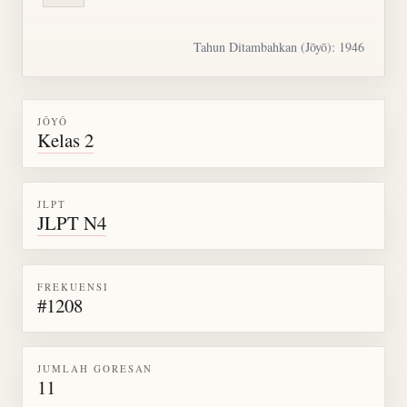
Tahun Ditambahkan (Jōyō): 1946
JŌYŌ
Kelas 2
JLPT
JLPT N4
FREKUENSI
#1208
JUMLAH GORESAN
11