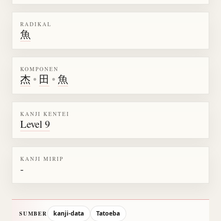
RADIKAL
魚
KOMPONEN
杰
•
田
•
魚
KANJI KENTEI
Level 9
KANJI MIRIP
-
kanji-data
Tatoeba
SUMBER