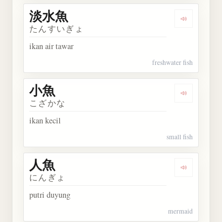
淡水魚
Dengarkan
たんすいぎょ
ikan air tawar
freshwater fish
小魚
Dengarkan 
こざかな
ikan kecil
small fish
人魚
Dengarkan 
にんぎょ
putri duyung
mermaid