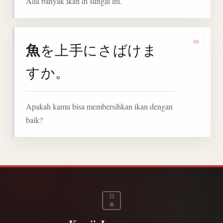
Ada banyak ikan di sungai ini.
魚
を上手にさばけま
Denga
すか。
Apakah kamu bisa membersihkan ikan dengan
baik?
日
本