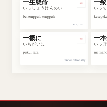
一生懸命
一致
Dengarkan 一
いっしょうけんめい
いっ
bersungguh-sungguh
kesepak
very hard
一概に
一本
Dengarkan 一
いちがいに
いっ
pukul rata
memanci
unconditionally