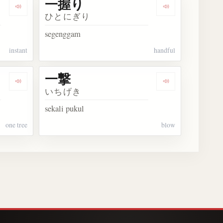
一握り
Dengarkan 一瞬
Dengarkan 一握
ひとにぎり
segenggam
instant
handful
一撃
Dengarkan 一樹
Dengarkan 一撃
いちげき
sekali pukul
one tree
blow