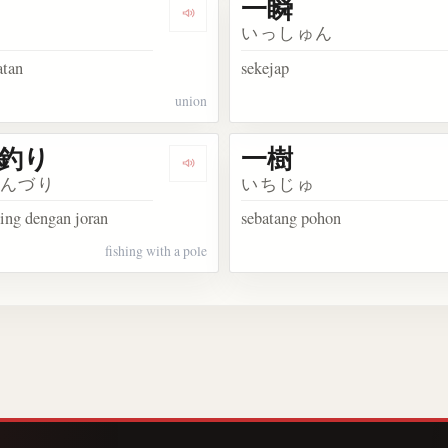
一瞬
生懸命
Dengarkan 一致
ち
いっしゅん
atan
sekejap
union
釣り
一樹
概に
Dengarkan 一本釣り
ぽんづり
いちじゅ
ng dengan joran
sebatang pohon
fishing with a pole