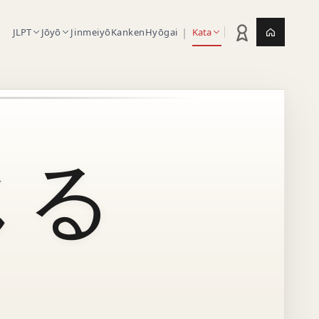
|
JLPT
Jōyō
Jinmeiyō
Kanken
Hyōgai
Kata
Statistik latihan
Jepang.or
じる