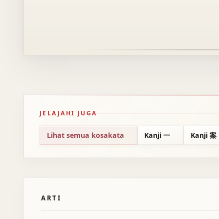
JELAJAHI JUGA
Lihat semua kosakata
Kanji 一
Kanji 案
ARTI