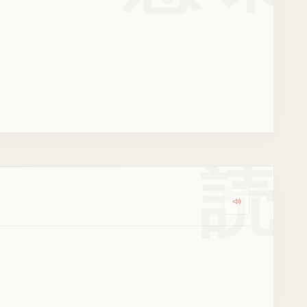
読
Dengarkan k