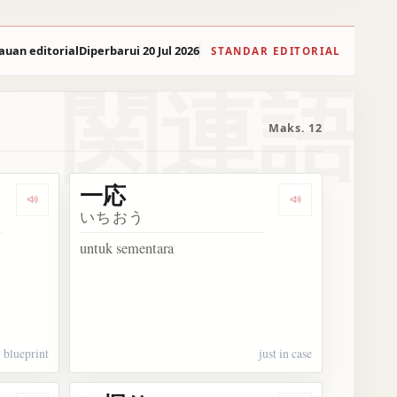
auan editorial
Diperbarui 20 Jul 2026
STANDAR EDITORIAL
関連語
Maks. 12
一応
Dengarkan 計画案
Dengarkan 一応
いちおう
untuk sementara
blueprint
just in case