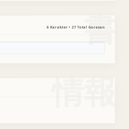
書
6 Karakter • 27 Total Goresan
情報