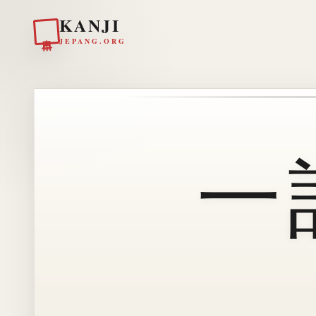
KANJI
日本
JEPANG.ORG
一