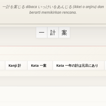
一計を案じる dibaca いっけいをあんじる (ikkei o anjiru) dan
berarti memikirkan rencana.
一
計
案
Kanji 計
Kata 一案
Kata 一年の計は元旦にあり