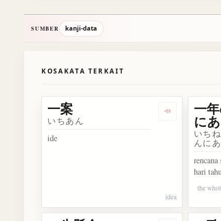
kanji-data
SUMBER
KOSAKATA TERKAIT
一案
一年
Dengarkan 一案
にあ
いちあん
いち
ide
んに
rencana 
hari tah
the whol
idea