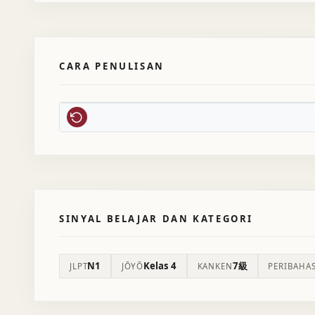
CARA PENULISAN
SINYAL BELAJAR DAN KATEGORI
N1
Kelas 4
7級
JLPT
JŌYŌ
KANKEN
PERIBAHA