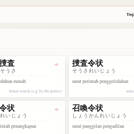
Tinj
捜査
捜査令状
宅捜索
Dengarkan 家宅捜査
くそうさ
そうされいじょう
edahan rumah
surat perintah penggeledahan
house search (e.g. by the police)
sear
令状
召喚令状
人身保護令状
Dengarkan 逮捕令状
ほれいじょう
しょうかんれいじょう
rintah penangkapan
surat panggilan pengadilan