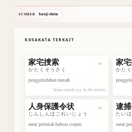
kanji-data
SUMBER
KOSAKATA TERKAIT
家宅捜索
家宅
Dengarkan 家
かたくそうさく
かた
penggeledahan rumah
penggel
house search (e.g. by the police)
人身保護令状
逮捕
Dengarkan 
じんしんほごれいじょう
たい
surat perintah habeas corpus
surat pe