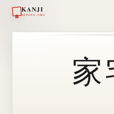
KANJI
日本
JEPANG.ORG
家