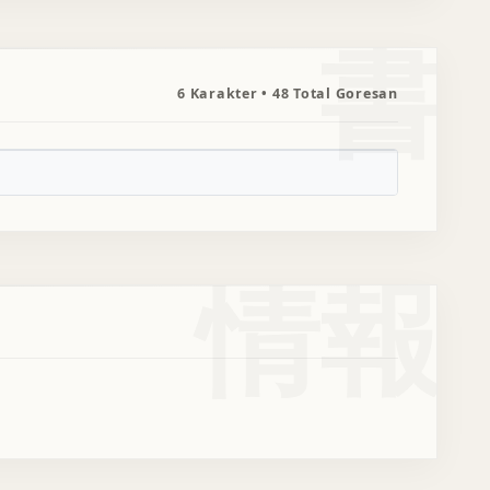
書
6 Karakter • 48 Total Goresan
情報