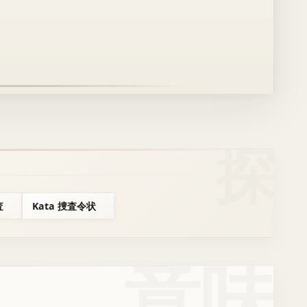
査
Kata 捜査令状
意味