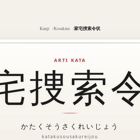
家宅捜索令状
Kanji
Kosakata
ARTI KATA
宅捜索
かたくそうさくれいじょう
katakusousakureijou