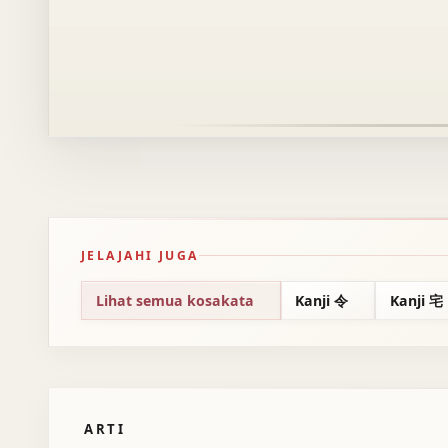
JELAJAHI JUGA
Lihat semua kosakata
Kanji 令
Kanji 宅
ARTI