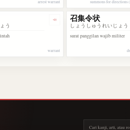
arrest warrant
summons for directions 
召集令状
Dengarkan 令状
じょう
しょうしゅうれいじょう
rintah
surat panggilan wajib militer
warrant
d
Cari kanji