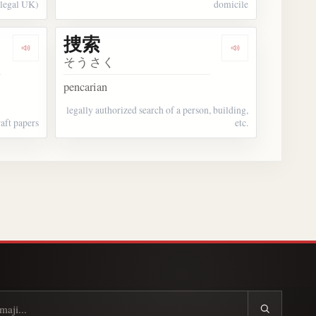
(legal UK)
domicile
捜索
Dengarkan 召集令状
Dengarkan 捜索
そうさく
pencarian
legally authorized search of a person, building,
raft papers
etc.