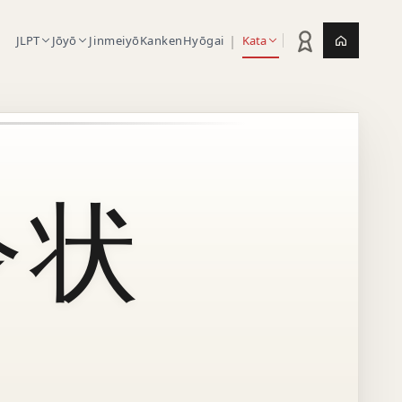
|
JLPT
Jōyō
Jinmeiyō
Kanken
Hyōgai
Kata
Statistik latihan
Jepang.or
令状