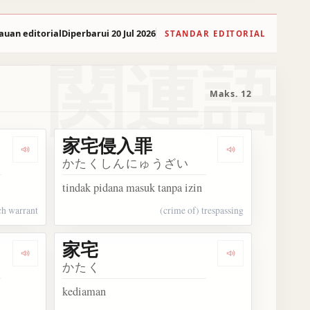
auan editorial
Diperbarui 20 Jul 2026
STANDAR EDITORIAL
関連語
Maks. 12
家宅侵入罪
Dengarkan 捜査令状
Dengarkan 家
かたくしんにゅうざい
tindak pidana masuk tanpa izin
ch warrant
(crime of) trespassing
家宅
Dengarkan 召喚令状
Dengarkan 家宅
かたく
kediaman