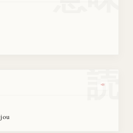
読
Dengarkan k
ijou