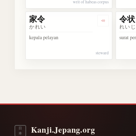
writ of habeas corpus
家令
令状
Dengarkan 家令
かれい
れい
kepala pelayan
surat pe
steward
Kanji.Jepang.org
日
本