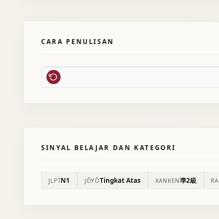
CARA PENULISAN
SINYAL BELAJAR DAN KATEGORI
N1
Tingkat Atas
準2級
JLPT
JŌYŌ
KANKEN
R