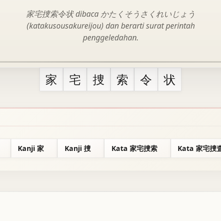
家宅捜索令状 dibaca かたくそうさくれいじょう
(katakusousakureijou) dan berarti surat perintah
penggeledahan.
家
宅
捜
索
令
状
Kanji 家
Kanji 捜
Kata 家宅捜索
Kata 家宅捜