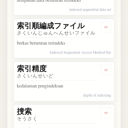
indexed sequential data set
索引順編成ファイル
Dengark
さくいんじゅんへんせいファイル
berkas berurutan terindeks
Indexed Sequential Access Method file
索引精度
Dengarkan
さくいんせいど
kedalaman pengindeksan
depth of indexing
捜索
Dengarkan 
そうさく