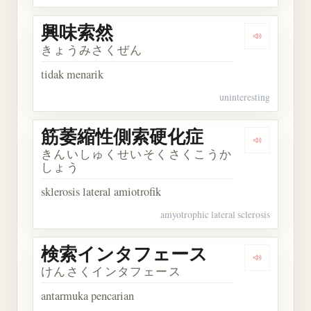
興味索然
Dengarkan
きょうみさくぜん
tidak menarik
uninteresting
筋萎縮性側索硬化症
Dengark
きんいしゅくせいそくさくこうか
しょう
sklerosis lateral amiotrofik
amyotrophic lateral sclerosis
検索インタフェース
Dengark
けんさくインタフェース
antarmuka pencarian