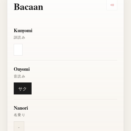
Bacaan
Dengarkan
Kunyomi
訓読み
Onyomi
音読み
サク
Nanori
名乗り
-