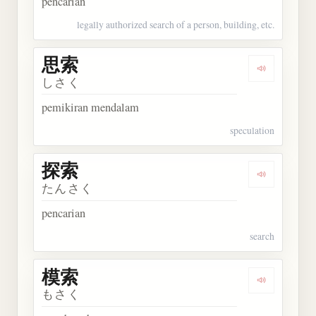
pencarian
legally authorized search of a person, building, etc.
思索
Dengarkan 
しさく
pemikiran mendalam
speculation
探索
Dengarkan 
たんさく
pencarian
search
模索
Dengarkan 
もさく