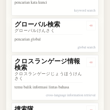
pencarian kata kunci
keyword search
グローバル検索
Dengarka
グローバルけんさく
pencarian global
global search
クロスランゲージ情報
Dengark
検索
クロスランゲージじょうほうけん
さく
temu balik informasi lintas bahasa
cross-language information retrieval
捜索隊