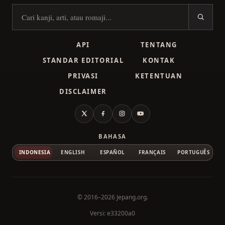
Cari kanji
API
TENTANG
STANDAR EDITORIAL
KONTAK
PRIVASI
KETENTUAN
DISCLAIMER
X
Facebook
Instagram
YouTube
BAHASA
INDONESIA
ENGLISH
ESPAÑOL
FRANÇAIS
PORTUGUÊS
© 2016–2026
Jepang.org
.
Versi: e33200a0