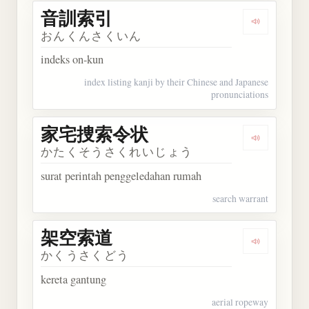
音訓索引
Dengarkan
おんくんさくいん
indeks on-kun
index listing kanji by their Chinese and Japanese
pronunciations
家宅捜索令状
Dengarka
かたくそうさくれいじょう
surat perintah penggeledahan rumah
search warrant
架空索道
Dengarkan
かくうさくどう
kereta gantung
aerial ropeway