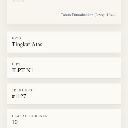
Tahun Ditambahkan (Jōyō): 1946
JŌYŌ
Tingkat Atas
JLPT
JLPT N1
FREKUENSI
#1127
JUMLAH GORESAN
10