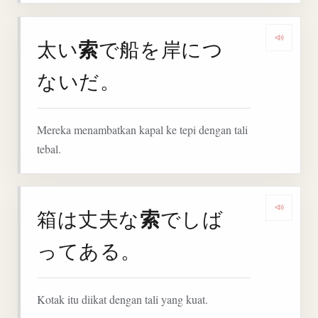
索
太い
で船を岸につ
Denga
ないだ。
Mereka menambatkan kapal ke tepi dengan tali
tebal.
索
箱は丈夫な
でしば
Denga
ってある。
Kotak itu diikat dengan tali yang kuat.