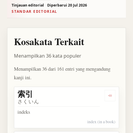
Tinjauan editorial
Diperbarui 20 Jul 2026
STANDAR EDITORIAL
Kosakata Terkait
Menampilkan 36 kata populer
Menampilkan 36 dari 161 entri yang mengandung
kanji ini.
索引
Dengarkan 
さくいん
indeks
index (in a book)