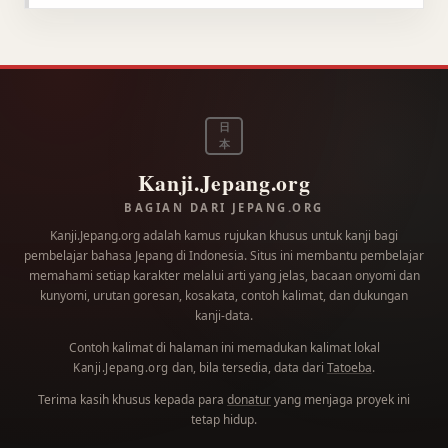
日
本
Kanji.Jepang.org
BAGIAN DARI JEPANG.ORG
Kanji.Jepang.org adalah kamus rujukan khusus untuk kanji bagi
pembelajar bahasa Jepang di Indonesia. Situs ini membantu pembelajar
memahami setiap karakter melalui arti yang jelas, bacaan onyomi dan
kunyomi, urutan goresan, kosakata, contoh kalimat, dan dukungan
kanji-data.
Contoh kalimat di halaman ini memadukan kalimat lokal
dan, bila tersedia, data dari
Tatoeba
.
Kanji.Jepang.org
Terima kasih khusus kepada para
donatur
yang menjaga proyek ini
tetap hidup.