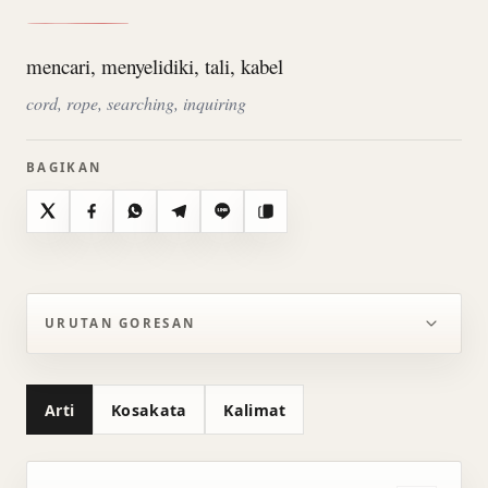
mencari, menyelidiki, tali, kabel
cord, rope, searching, inquiring
BAGIKAN
X
Facebook
WhatsApp
Telegram
Line
Salin
URUTAN GORESAN
Arti
Kosakata
Kalimat