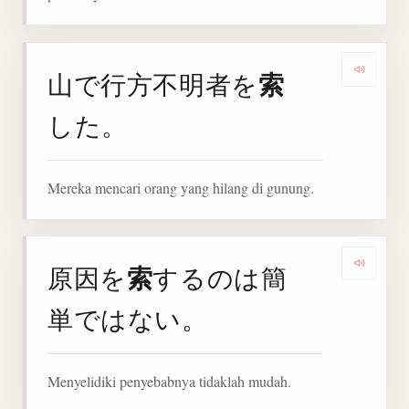
索
山で行方不明者を
Denga
した。
Mereka mencari orang yang hilang di gunung.
索
原因を
するのは簡
Denga
単ではない。
Menyelidiki penyebabnya tidaklah mudah.