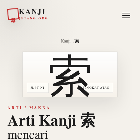
KANJI
日本
JEPANG.ORG
索
Kanji
索
JLPT N1
TINGKAT ATAS
ARTI / MAKNA
Arti Kanji 索
mencari