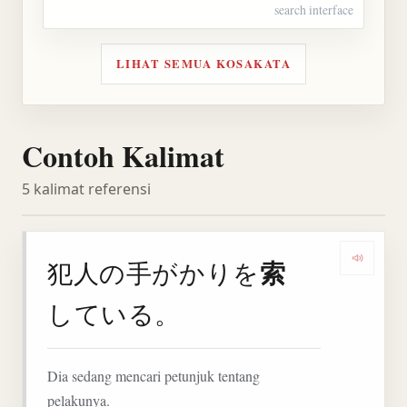
search interface
LIHAT SEMUA KOSAKATA
Contoh Kalimat
5 kalimat referensi
索
犯人の手がかりを
Denga
している。
Dia sedang mencari petunjuk tentang
pelakunya.