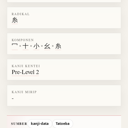
RADIKAL
糸
KOMPONEN
冖
•
十
•
小
•
幺
•
糸
KANJI KENTEI
Pre-Level 2
KANJI MIRIP
-
kanji-data
Tatoeba
SUMBER