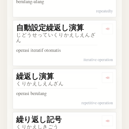
berulang-ulang
repeatedly
自動設定繰返し演算
Dengar
じどうせっていくりかえしえんざ
ん
operasi iteratif otomatis
iterative operation
繰返し演算
Dengark
くりかえしえんざん
operasi berulang
repetitive operation
繰り返し記号
Dengark
くりかえしきごう