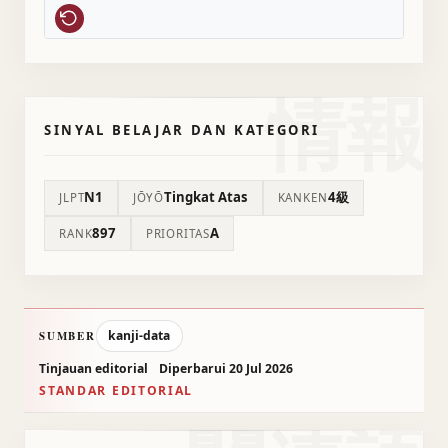
情報
SINYAL BELAJAR DAN KATEGORI
N1
Tingkat Atas
4級
JLPT
JŌYŌ
KANKEN
897
A
RANK
PRIORITAS
kanji-data
SUMBER
Tinjauan editorial
Diperbarui 20 Jul 2026
STANDAR EDITORIAL