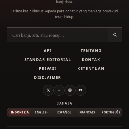
kanji-data.
Terima kasih khusus kepada para
donatur
yang menjaga proyek ini
tetap hidup.
Cari kanji
API
TENTANG
STANDAR EDITORIAL
KONTAK
PRIVASI
KETENTUAN
DISCLAIMER
X
Facebook
Instagram
YouTube
BAHASA
INDONESIA
ENGLISH
ESPAÑOL
FRANÇAIS
PORTUGUÊS