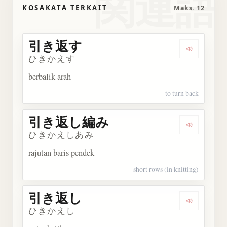
関連語
KOSAKATA TERKAIT
Maks. 12
引き返す
Dengark
ひきかえす
berbalik arah
to turn back
引き返し編み
Dengark
ひきかえしあみ
rajutan baris pendek
short rows (in knitting)
引き返し
Dengark
ひきかえし