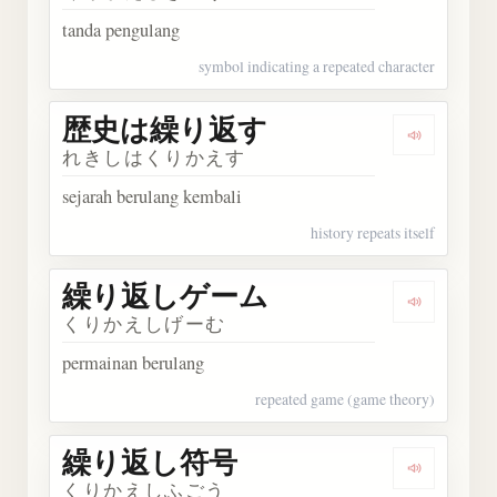
tanda pengulang
symbol indicating a repeated character
歴史は繰り返す
Dengark
れきしはくりかえす
sejarah berulang kembali
history repeats itself
繰り返しゲーム
Dengark
くりかえしげーむ
permainan berulang
repeated game (game theory)
繰り返し符号
Dengark
くりかえしふごう