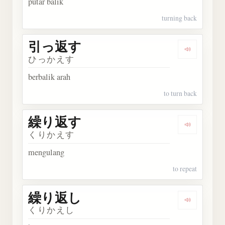
putar balik
turning back
引っ返す
Dengark
ひっかえす
berbalik arah
to turn back
繰り返す
Dengark
くりかえす
mengulang
to repeat
繰り返し
Dengark
くりかえし