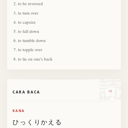
to be reversed
to turn over
to capsize
to fall down
to tumble down
to topple over
to lie on one's back
読
CARA BACA
Dengark
KANA
ひっくりかえる