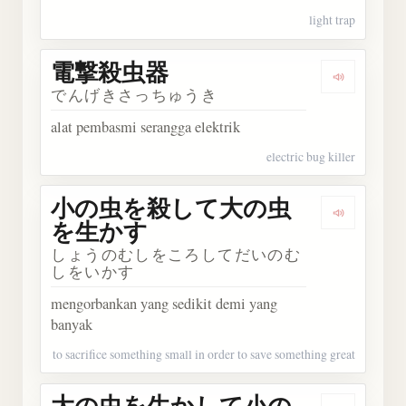
light trap
電撃殺虫器
Dengark
でんげきさっちゅうき
alat pembasmi serangga elektrik
electric bug killer
小の虫を殺して大の虫
Dengar
を生かす
しょうのむしをころしてだいのむ
しをいかす
mengorbankan yang sedikit demi yang
banyak
to sacrifice something small in order to save something great
大の虫を生かして小の