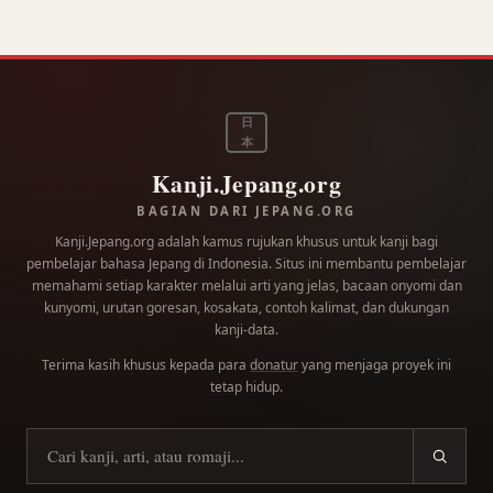
日
本
Kanji.Jepang.org
BAGIAN DARI JEPANG.ORG
Kanji.Jepang.org adalah kamus rujukan khusus untuk kanji bagi
pembelajar bahasa Jepang di Indonesia. Situs ini membantu pembelajar
memahami setiap karakter melalui arti yang jelas, bacaan onyomi dan
kunyomi, urutan goresan, kosakata, contoh kalimat, dan dukungan
kanji-data.
Terima kasih khusus kepada para
donatur
yang menjaga proyek ini
tetap hidup.
Cari kanji