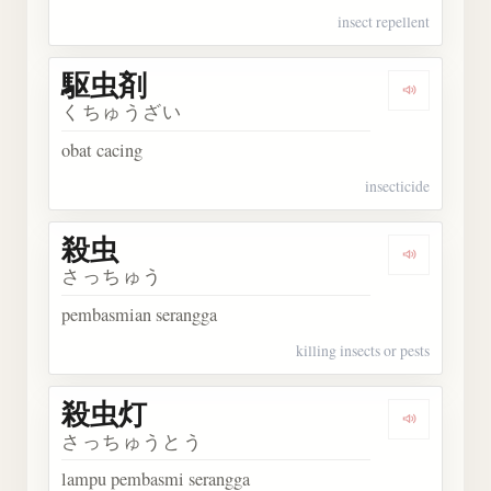
insect repellent
駆虫剤
Dengarka
くちゅうざい
obat cacing
insecticide
殺虫
Dengarka
さっちゅう
pembasmian serangga
killing insects or pests
殺虫灯
Dengarka
さっちゅうとう
lampu pembasmi serangga