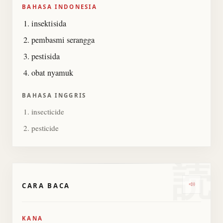
BAHASA INDONESIA
insektisida
pembasmi serangga
pestisida
obat nyamuk
BAHASA INGGRIS
insecticide
pesticide
読
CARA BACA
Dengark
KANA