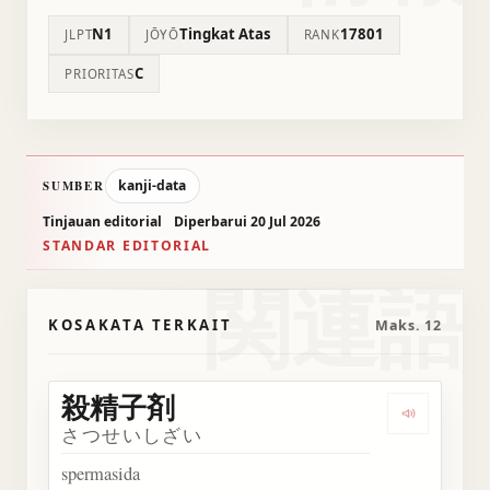
N1
Tingkat Atas
17801
JLPT
JŌYŌ
RANK
C
PRIORITAS
kanji-data
SUMBER
Tinjauan editorial
Diperbarui 20 Jul 2026
STANDAR EDITORIAL
関連語
KOSAKATA TERKAIT
Maks. 12
殺精子剤
Dengark
さつせいしざい
spermasida