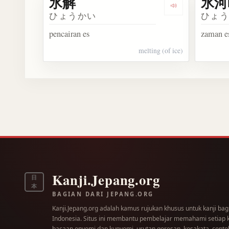
氷解
氷河
Dengarkan 氷解
ひょうかい
ひょ
pencairan es
zaman e
melting (of ice)
Kanji.Jepang.org
日
本
BAGIAN DARI JEPANG.ORG
Kanji.Jepang.org adalah kamus rujukan khusus untuk kanji bag
Indonesia. Situs ini membantu pembelajar memahami setiap kar
bacaan onyomi dan kunyomi, urutan goresan, kosakata, contoh