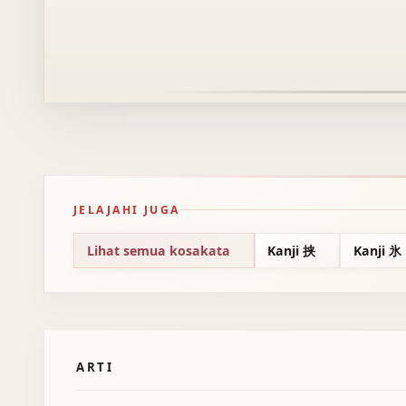
JELAJAHI JUGA
Lihat semua kosakata
Kanji 挟
Kanji 氷
ARTI