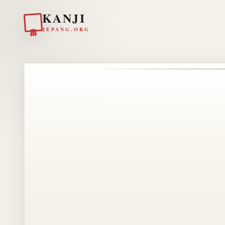
KANJI
日本
JEPANG.ORG