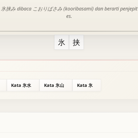
氷挟み dibaca こおりばさみ (kooribasami) dan berarti penjepit
es.
氷
挟
Kata 氷水
Kata 氷山
Kata 氷