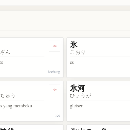
氷
Dengarkan 氷山
うざん
こおり
es
es
iceberg
氷河
点下
Dengarkan 氷柱
うちゅう
ひょうが
 es yang membeku
gletser
ice