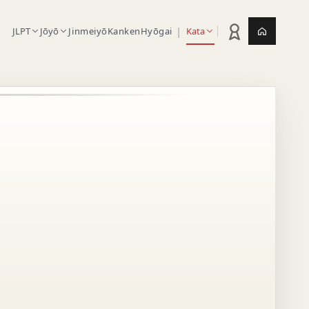
|
JLPT
Jōyō
Jinmeiyō
Kanken
Hyōgai
Kata
Statistik latihan
Jepang.or