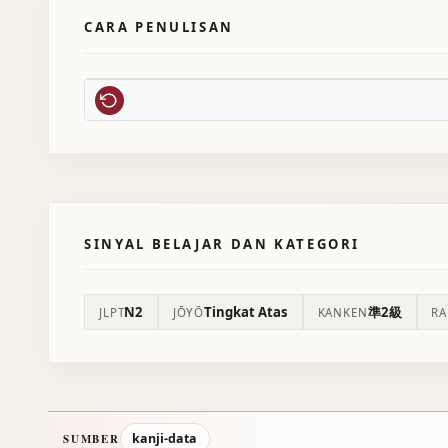
CARA PENULISAN
SINYAL BELAJAR DAN KATEGORI
N2
Tingkat Atas
準2級
JLPT
JŌYŌ
KANKEN
R
kanji-data
SUMBER