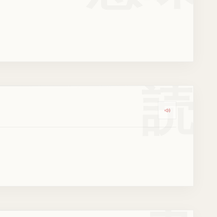
読
Dengarkan ko